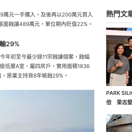
熱門文
049萬元一手購入，及後再以200萬元買入
面蝕讓489萬元，單位期內貶值22%。
輸29%
今年初至今最少錄11宗蝕讓個案，蝕幅
5座低層A室，屬四房戶，實用面積1836
出，原業主持貨8年帳蝕29%。
PARK S
倍 梁志