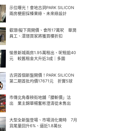
示位曝光！會地古洞PARK SILICON
兩房梗廚採榛果綠、未來綠設計
叡璟I擬下周開價、會所17萬呎 華潤
員工、澐璟買家將獲買樓折扣
愉景新城兩房1.95萬租出、呎租逾40
元 較舊租金大升近3成｜多圖
古洞首個新盤開價！PARK SILICON
第二期首批均價17671元 折實5球
市傳北角春秧街地舖「腰斬價」沽
出 業主錦華楊奮彬澄清從未售出
大型全新盤登場、市場消化需時 7月
貨尾量回升6%、逼近1.8萬伙