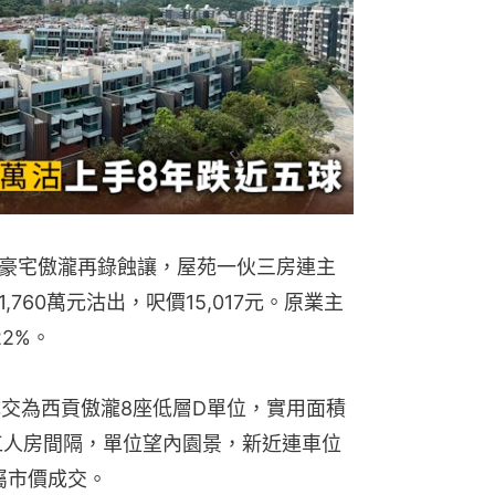
豪宅傲瀧再錄蝕讓，屋苑一伙三房連主
760萬元沽出，呎價15,017元。原業主
2%。
成交為西貢傲瀧8座低層D單位，實用面積
及工人房間隔，單位望內園景，新近連車位
，屬市價成交。