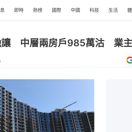
息
即時
熱榜
國際
中國
科技
生活
體
蝕讓 中層兩房戶985萬沽 業主
4