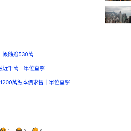
 帳蝕逾530萬
實蝕近千萬｜單位直撃
1200萬蝕本價求售｜單位直撃
1
0
0