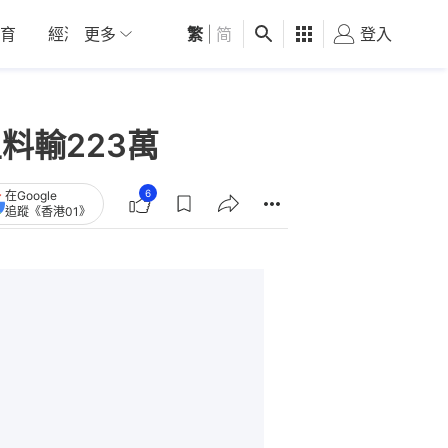
育
經濟
更多
01深圳
繁
觀點
|
简
健康
好食玩飛
登入
女
料輸223萬
6
在Google
追蹤《香港01》