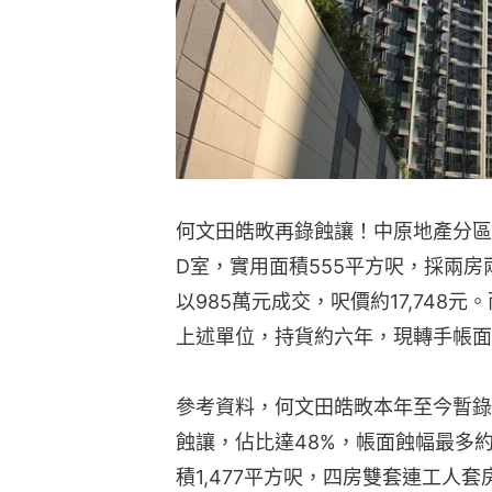
何文田皓畋再錄蝕讓！中原地產分區
D室，實用面積555平方呎，採兩
以985萬元成交，呎價約17,748元。
上述單位，持貨約六年，現轉手帳面蝕
參考資料，何文田皓畋本年至今暫錄
蝕讓，佔比達48%，帳面蝕幅最多約
積1,477平方呎，四房雙套連工人套