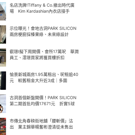
名店洗牌!Tiffany & Co.撤出時代廣
場 Kim Kardashian內衣店接手
示位曝光！會地古洞PARK SILICON
兩房梗廚採榛果綠、未來綠設計
叡璟I擬下周開價、會所17萬呎 華潤
員工、澐璟買家將獲買樓折扣
愉景新城兩房1.95萬租出、呎租逾40
元 較舊租金大升近3成｜多圖
古洞首個新盤開價！PARK SILICON
第二期首批均價17671元 折實5球
市傳北角春秧街地舖「腰斬價」沽
出 業主錦華楊奮彬澄清從未售出