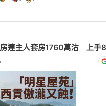
房連主人套房1760萬沽 上手
4