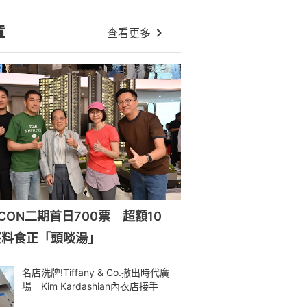
章
查看更多
ILICON二期首日700票 超額10
堅料食正「頭啖湯」
名店洗牌!Tiffany & Co.撤出時代廣
場 Kim Kardashian內衣店接手