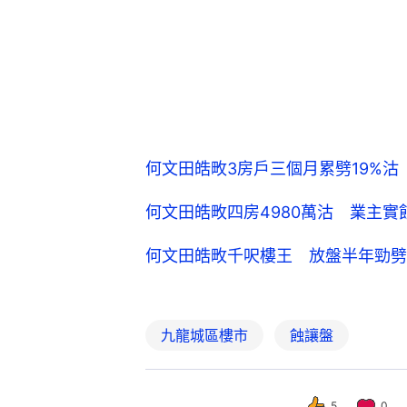
何文田皓畋3房戶三個月累劈19%沽
何文田皓畋四房4980萬沽 業主
何文田皓畋千呎樓王 放盤半年勁劈
九龍城區樓市
蝕讓盤
5
0