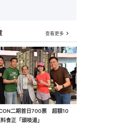
章
查看更多
ILICON二期首日700票 超額10
堅料食正「頭啖湯」