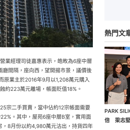
熱門文
營業經理司徒嘉惠表示，皓畋為6座中層
房兩廳間隔，座向西，望開揚市景，議價後
而原業主於2016年9月以1,208萬元購入
約223萬元離場，帳面貶值18%。
25宗二手買賣，當中佔約12宗帳面需要
PARK S
22%。其中，屋苑6座中層B室，實用面
倍 梁志
房，8月份以約4,980萬元沽出，持貨四年