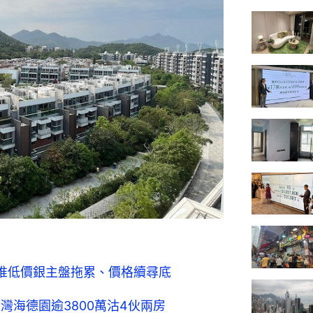
惟低價銀主盤拖累、價格續尋底
灣海德園逾3800萬沽4伙兩房