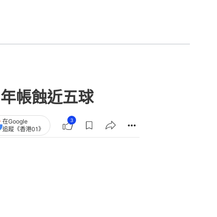
8年帳蝕近五球
3
在Google
追蹤《香港01》