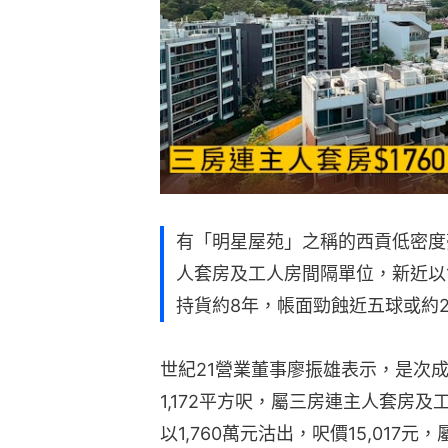
有「明星屋苑」之稱的西貢低密度
人套房及工人房間隔單位，新近以1,
持貨約8年，帳面勁蝕近五球或約2
世紀21營業董事廖振雄表示，是次
1,172平方呎，屬三房連主人套房
以1,760萬元沽出，呎價15,017元