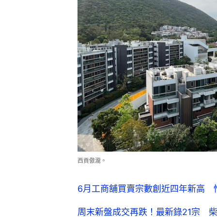
西貢傲瀧。
6月工商舖買賣宗數創近四年新高 
周末新盤成交再跌！最新錄21宗 柴