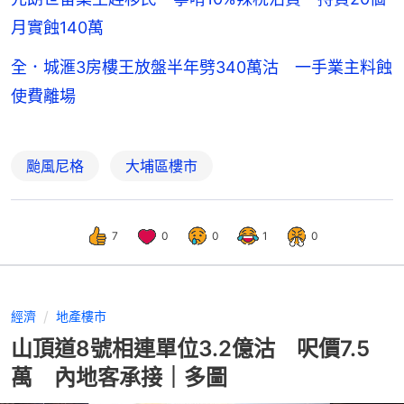
月實蝕140萬
全．城滙3房樓王放盤半年劈340萬沽 一手業主料蝕
使費離場
颱風尼格
大埔區樓市
7
0
0
1
0
經濟
地產樓市
山頂道8號相連單位3.2億沽 呎價7.5
萬 內地客承接｜多圖