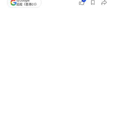
在Google
追蹤《香港01》
撰文：
李煥好
出版：
2026-04-16 14:00
更新：
2026-04-16 14:00