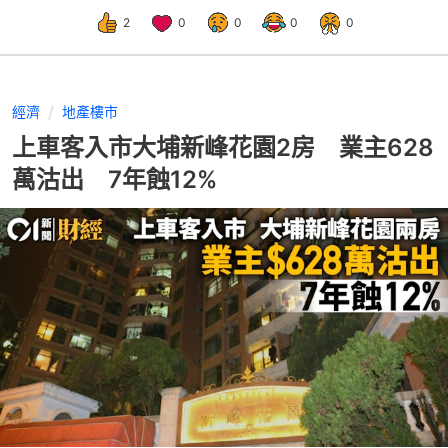
2
0
0
0
0
經濟
地產樓市
上車客入市大埔新峰花園2房 業主628
萬沽出 7年蝕12%