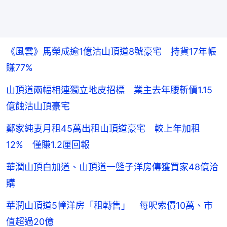
《風雲》馬榮成逾1億沽山頂道8號豪宅 持貨17年帳
賺77%
山頂道兩幅相連獨立地皮招標 業主去年腰斬價1.15
億蝕沽山頂豪宅
鄭家純妻月租45萬出租山頂道豪宅 較上年加租
12% 僅賺1.2厘回報
華潤山頂白加道、山頂道一籃子洋房傳獲買家48億洽
購
華潤山頂道5幢洋房「租轉售」 每呎索價10萬、市
值超過20億