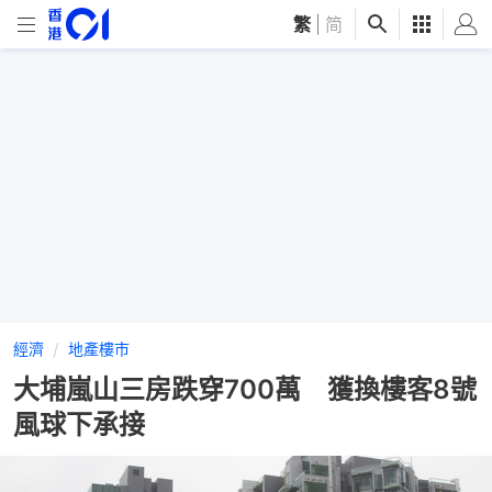
繁
|
简
經濟
地產樓市
大埔嵐山三房跌穿700萬 獲換樓客8號
風球下承接