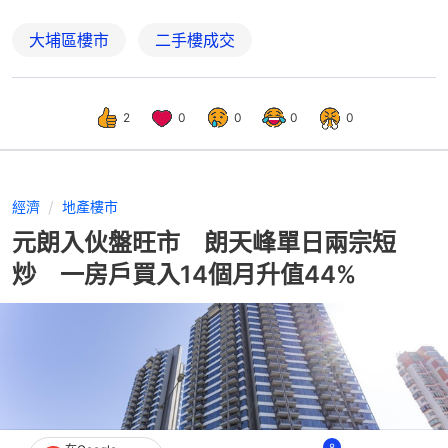
大埔區樓市
二手樓成交
2
0
0
0
0
經濟
地產樓市
元朗入伙盤旺市 朗天峰單日兩宗短
炒 一房戶買入14個月升值44%
8