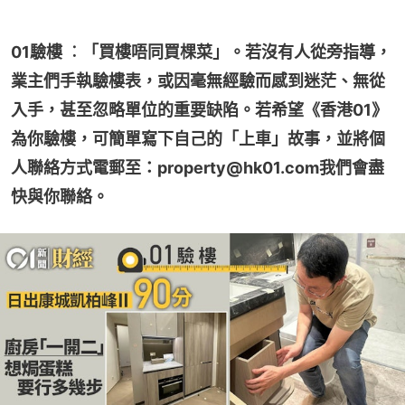
01驗樓 ︰「買樓唔同買棵菜」。若沒有人從旁指導，
業主們手執驗樓表，或因毫無經驗而感到迷茫、無從
入手，甚至忽略單位的重要缺陷。若希望《香港01》
為你驗樓，可簡單寫下自己的「上車」故事，並將個
人聯絡方式電郵至：property@hk01.com我們會盡
快與你聯絡。