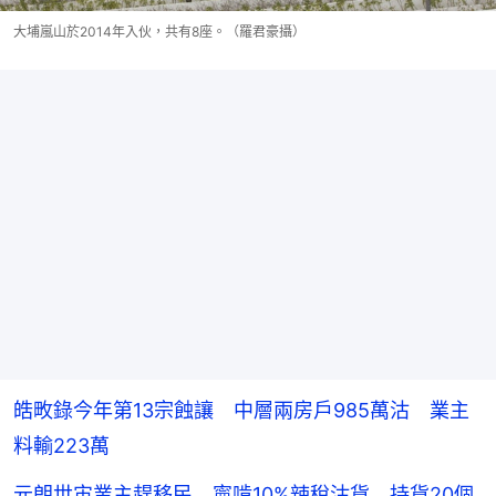
大埔嵐山於2014年入伙，共有8座。（羅君豪攝）
皓畋錄今年第13宗蝕讓 中層兩房戶985萬沽 業主
料輸223萬
元朗世宙業主趕移民 寧啃10%辣稅沽貨 持貨20個