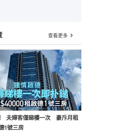
章
查看更多
德 夫婦客僅睇樓一次 豪斥月租
德1號三房