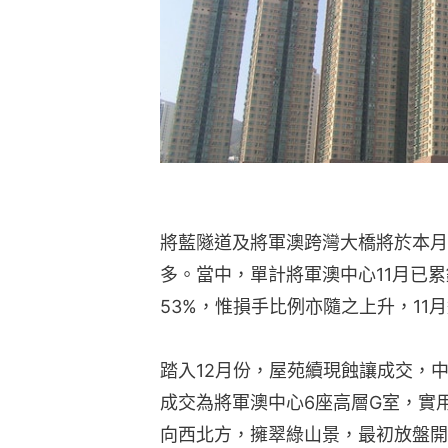
將藍隧道及將軍澳跨灣大橋將於本月
多。當中，單計將軍澳中心11月已累
53%，惟損手比例亦隨之上升，11
踏入12月份，屋苑續現蝕讓成交，
成交為將軍澳中心6座高層G室，實
向西北方，擁翠綠山景，最初放盤開價