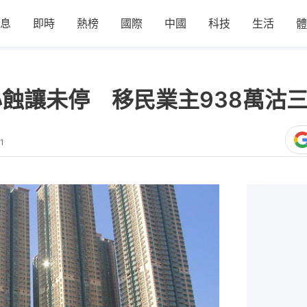
息
即時
熱榜
國際
中國
科技
生活
體
心蝕讓未停 移民業主938萬沽三
1