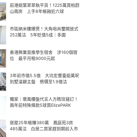
前港姐葉翠翠執平貨！1225萬買柏蔚
山兩房 上手8年帳蝕近六球
市區納米樓爆煲！大角咀尚璽開放式
252萬沽 5年貶值5成｜多圖
香港興業首推學生宿舍 涉160個宿
位 最平月租9000元起
3年前市值5.5億 大坑宏豐臺逾萬呎
別墅淪銀主盤 劈價至1.9億沽
獨家｜樂風樓盤代言人方皓玟撻訂！
兩年前特殊條款5球買ElizePARK
居屋25年帳賺380萬 鳳庭苑3房
485萬沽 白居二買家趕到期前入市