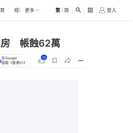
育
經濟
更多
01深圳
繁
觀點
|
简
健康
好食玩飛
登入
女
房 帳蝕62萬
10
在Google
追蹤《香港01》