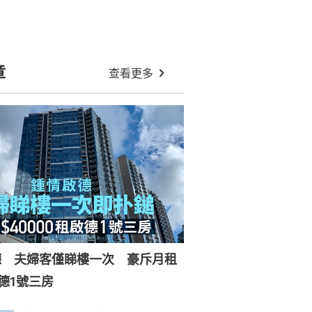
章
查看更多
德 夫婦客僅睇樓一次 豪斥月租
德1號三房