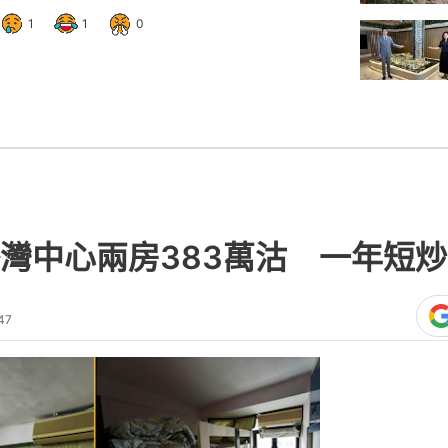
1
1
0
灣中心兩房383萬沽 一年短
47