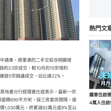
熱門文
中通車，將軍澳的二手交投亦明顯增
錄約23宗成交，較10月的15宗增約
月連錄5宗蝕讓成交，佔比達22%。
中原地產分行經理黃仕斌表示，最新一宗
鍾意住啟
用面積690平方呎，採三房套房間隔，座
4萬入住啟
1,030萬元，終累減92萬元或9%至以