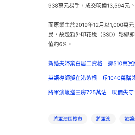
938萬元易手，成交呎價13,594元
而原業主於2019年12月以1,00
民，故趁額外印花稅（SSD）鬆綁
值約6%。
新婚夫婦棄白居二資格 擲510萬
英語導師擬在港紮根 斥1040萬購
將軍澳峻瀅三房725萬沽 呎價失守
將軍澳區樓市
將軍澳
蝕讓