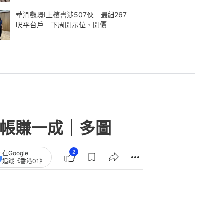
華潤叡璟I上樓書涉507伙 最細267
呎平台戶 下周開示位、開價
炒帳賺一成｜多圖
2
在Google
追蹤《香港01》