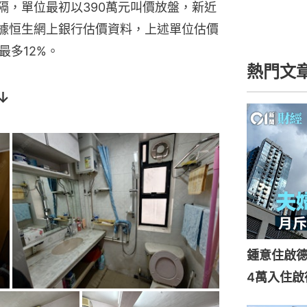
隔，單位最初以390萬元叫價放盤，新近
。另據恒生網上銀行估價資料，上述單位估價
最多12%。
熱門文
↓
鍾意住啟
4萬入住啟