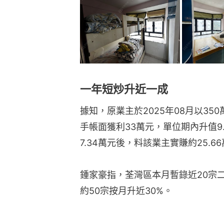
一年短炒升近一成
據知，原業主於2025年08月以3
手帳面獲利33萬元，單位期內升值9
7.34萬元後，料該業主實賺約25.6
鍾家豪指，荃灣區本月暫錄近20宗
約50宗按月升近30%。