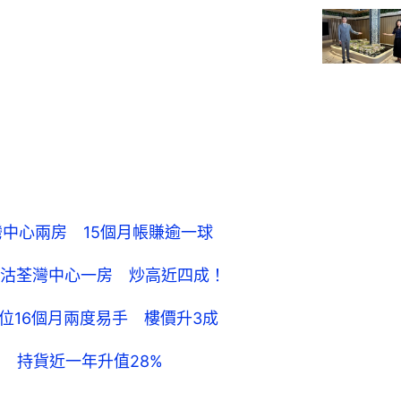
荃灣中心兩房 15個月帳賺逾一球
68萬沽荃灣中心一房 炒高近四成！
細單位16個月兩度易手 樓價升3成
兩房 持貨近一年升值28%