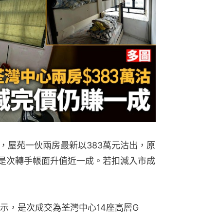
，屋苑一伙兩房最新以383萬元沽出，原
，是次轉手帳面升值近一成。若扣減入市成
示，是次成交為荃灣中心14座高層G