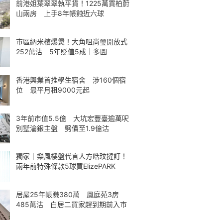
前港姐葉翠翠執平貨！1225萬買柏蔚
山兩房 上手8年帳蝕近六球
市區納米樓爆煲！大角咀尚璽開放式
252萬沽 5年貶值5成｜多圖
香港興業首推學生宿舍 涉160個宿
位 最平月租9000元起
3年前市值5.5億 大坑宏豐臺逾萬呎
別墅淪銀主盤 劈價至1.9億沽
獨家｜樂風樓盤代言人方皓玟撻訂！
兩年前特殊條款5球買ElizePARK
居屋25年帳賺380萬 鳳庭苑3房
485萬沽 白居二買家趕到期前入市