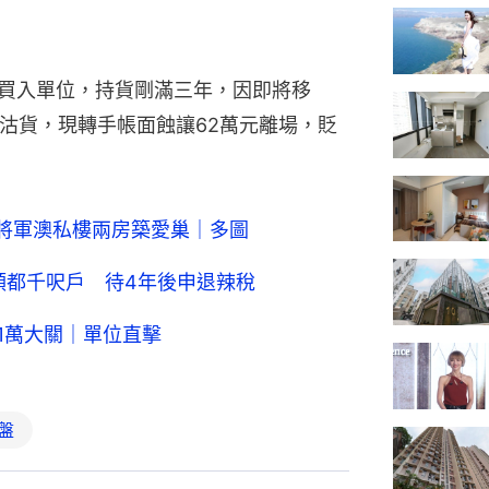
。
0萬元買入單位，持貨剛滿三年，因即將移
即沽貨，現轉手帳面蝕讓62萬元離場，貶
買將軍澳私樓兩房築愛巢｜多圖
領都千呎戶 待4年後申退辣稅
1萬大關｜單位直擊
盤