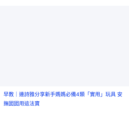
早教｜連詩雅分享新手媽媽必備4類「實用」玩具 安
撫囡囡用這法寶