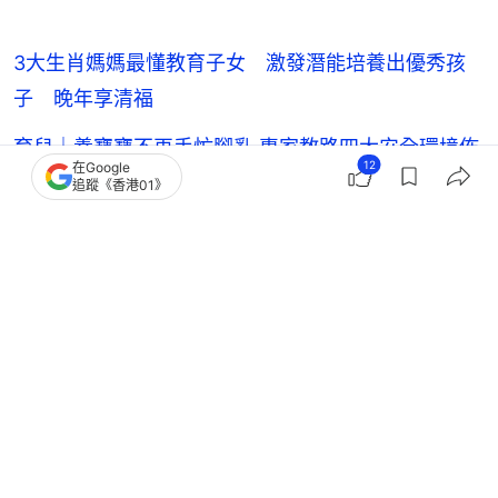
3大生肖媽媽最懂教育子女 激發潛能培養出優秀孩
子 晚年享清福
育兒｜養寶寶不再手忙腳亂 專家教路四大安全環境佈
12
在Google
置 附規劃貼士
追蹤《香港01》
小朋友拒絕父母陪玩？醫生教育兒技巧：先陪伴再加
入建立親子互動
想子女變得更獨立？專家分享4大育兒心得 依賴夠了
才能獨立！
親子
親子關係
育兒
母親
父親
陳家樂
連詩雅