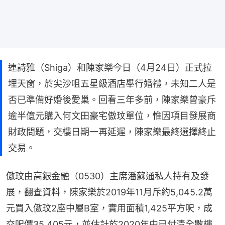
連詩雅（Shiga）和陳家樂今日（4月24日）正式拉
埋天窗，於尖沙咀五星級酒店舉行婚禮，未知二人是
否已準備好婚後愛巢。回看三年多前，陳家樂曾豪斥
逾半億元購入何文田豪宅傲玟單位，惟因項目發展商
財政問題，交樓日期一再延遲，陳家樂最終選擇終止
交易。
傲玟由高銀金融（0530）主席潘蘇通私人持有及發
展，翻查資料，陳家樂於2019年11月斥約5,045.2萬
元買入傲玟2座中層B室，實用面積1,425平方呎，成
交呎價35,405元，並估計於2020年中已付清全數樓