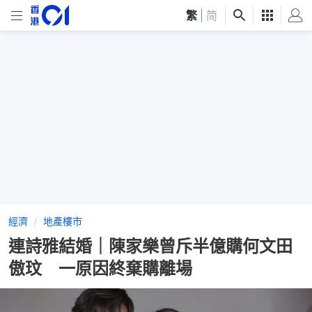
繁
|
简
經濟
地產樓市
連詩雅結婚｜陳家樂曾斥半億購何文田
傲玟 一原因終棄購離場