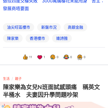
傲玟四度交樓失敗 3000萬購樓花未能甩身 苦主：
發展商唔要面
油尖旺區樓市
新盤市況
高銀金融
陳家樂
香港樓市
連詩雅
11
1
0
0
0
生活
親子
陳家樂為女兒N班面試感頭痛 稱英文
半桶水 夫妻因升學問題吵架