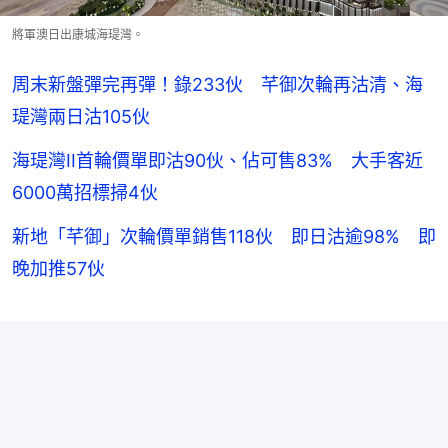
將軍澳日出康城海瑅灣。
周末新盤彈完再彈！錄233伙 芊御次輪再沽清、海
瑅灣兩日沽105伙
海瑅灣II首輪價單即沽90伙、佔可售83% 大手客近
6000萬招標掃4伙
新地「芊御」次輪價單銷售118伙 即日沽逾98% 即
晚加推57伙