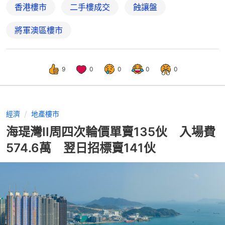
香港樓市
二手樓成交
蝕讓盤
將軍澳區樓市
9
0
0
0
0
經濟
地產樓市
海瑅灣II周四次輪價單賣135伙 入場費
574.6萬 翌日招標賣141伙