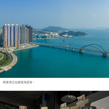
將軍澳日出康城海瑅灣。