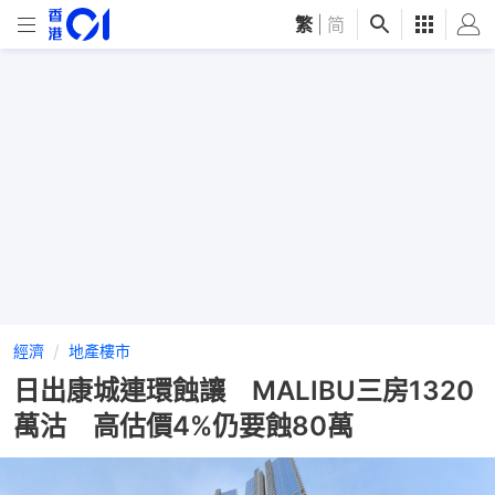
繁
|
简
經濟
地產樓市
日出康城連環蝕讓 MALIBU三房1320
萬沽 高估價4%仍要蝕80萬