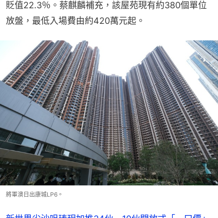
貶值22.3％。蔡麒麟補充，該屋苑現有約380個單位
放盤，最低入場費由約420萬元起。
將軍澳日出康城LP6。