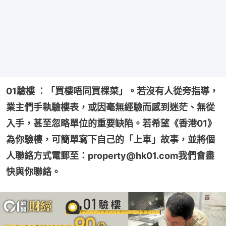
01驗樓 ︰「買樓唔同買棵菜」。若沒有人從旁指導，
業主們手執驗樓表，或因毫無經驗而感到迷茫、無從
入手，甚至忽略單位的重要缺陷。若希望《香港01》
為你驗樓，可簡單寫下自己的「上車」故事，並將個
人聯絡方式電郵至：property@hk01.com我們會盡
快與你聯絡。