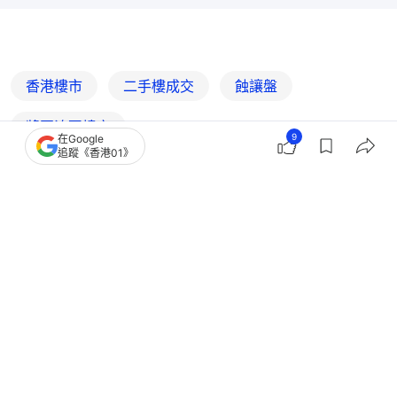
香港樓市
二手樓成交
蝕讓盤
將軍澳區樓市
9
在Google
追蹤《香港01》
4
1
0
1
0
經濟
地產樓市
連續減價求售！日出康城緻藍天三房
898萬沽 五年帳蝕讓187萬