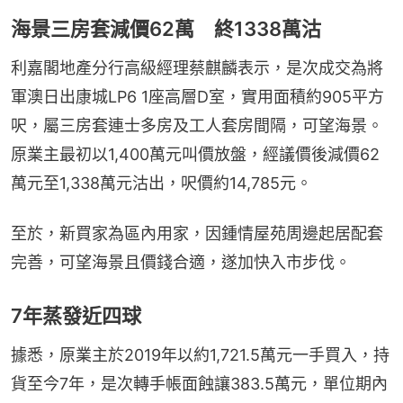
海景三房套減價62萬 終1338萬沽
利嘉閣地產分行高級經理蔡麒麟表示，是次成交為將
軍澳日出康城LP6 1座高層D室，實用面積約905平方
呎，屬三房套連士多房及工人套房間隔，可望海景。
原業主最初以1,400萬元叫價放盤，經議價後減價62
萬元至1,338萬元沽出，呎價約14,785元。
至於，新買家為區內用家，因鍾情屋苑周邊起居配套
完善，可望海景且價錢合適，遂加快入市步伐。
7年蒸發近四球
據悉，原業主於2019年以約1,721.5萬元一手買入，持
貨至今7年，是次轉手帳面蝕讓383.5萬元，單位期內