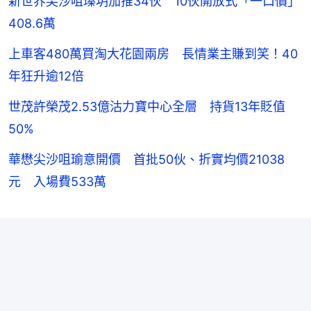
新世界尖沙咀瑧玥加推34伙 10伙開放式「一口價」
408.6萬
上車客480萬買淘大花園兩房 長情業主賺到笑！40
年狂升逾12倍
世茂許榮茂2.53億沽力寶中心全層 持貨13年貶值
50%
華懋尖沙咀瑜意開價 首批50伙、折實均價21038
元 入場費533萬