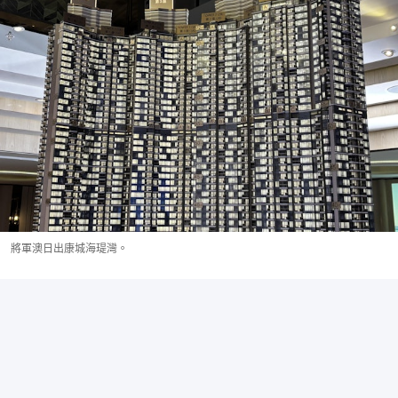
將軍澳日出康城海瑅灣。