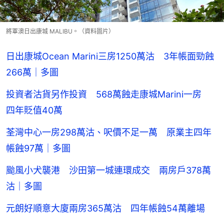
將軍澳日出康城 MALIBU。（資料圖片）
日出康城Ocean Marini三房1250萬沽 3年帳面勁蝕
266萬｜多圖
投資者沽貨另作投資 568萬蝕走康城Marini一房
四年貶值40萬
荃灣中心一房298萬沽、呎價不足一萬 原業主四年
帳蝕97萬｜多圖
颱風小犬襲港 沙田第一城連環成交 兩房戶378萬
沽｜多圖
元朗好順意大廈兩房365萬沽 四年帳蝕54萬離場