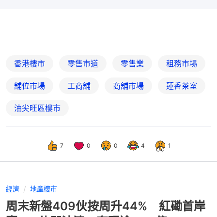
香港樓市
零售市道
零售業
租務市場
舖位市場
工商舖
商舖市場
蓮香茶室
油尖旺區樓市
7
0
0
4
1
經濟
地產樓市
周末新盤409伙按周升44% 紅磡首岸