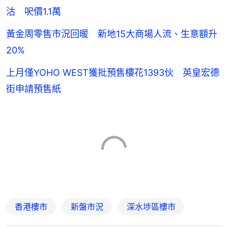
沽 呎價1.1萬
黃金周零售市況回暖 新地15大商場人流、生意額升
20%
上月僅YOHO WEST獲批預售樓花1393伙 英皇宏德
街申請預售紙
香港樓市
新盤市況
深水埗區樓市