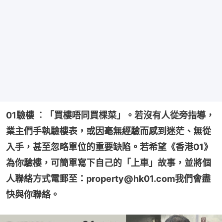
01驗樓 ︰「買樓唔同買棵菜」。若沒有人從旁指導，
業主們手執驗樓表，或因毫無經驗而感到迷茫、無從
入手，甚至忽略單位的重要缺陷。若希望《香港01》
為你驗樓，可簡單寫下自己的「上車」故事，並將個
人聯絡方式電郵至：property@hk01.com我們會盡
快與你聯絡。