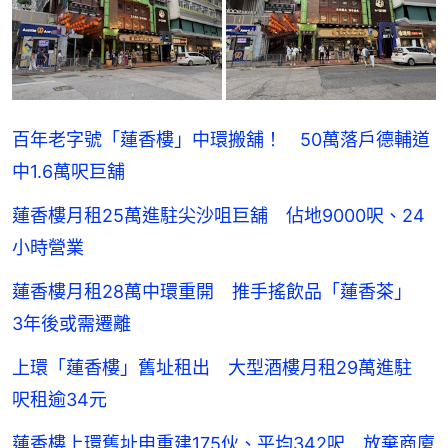
百年老字號「蓮香樓」中環搬舖！ 50萬落戶德輔道
中1.6萬呎巨舖
蓮香樓月租25萬進駐尖沙咀巨舖 佔地9000呎、24
小時營業
蓮香樓月租28萬中環重開 推手搖飲品「蓮香茶」
3年後或需遷離
上環「蓮香樓」舊址租出 大型酒樓月租29萬進駐
呎租逾34元
蓮香樓上環舊址申重建175伙、平均342呎 放棄商廈