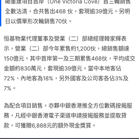
磡重建項目首岸（One Victoria Cove）首三輪銷售
全數沽清，合共售出468 伙，套現逾39億元。另明
日以價單形次輪銷售70伙。
恒基物業代理董事及營業（二）部總經理韓家輝表
示，營業（二）部今年累售約1,200伙，總銷售額達
150億元。其中首岸第一及三期累售468伙，平均成交
金額約830萬元，套現逾39億元。當中本地客佔
72%、內地客為18%，另外國客及公司客各佔3%及
7%。
為配合項目銷售，亦夥中銀香港推全方位數碼按揭服
務，凡經中銀香港電子渠道申請按揭服務並提取貸
款，可獲贈6,888元的額外現金獎賞。