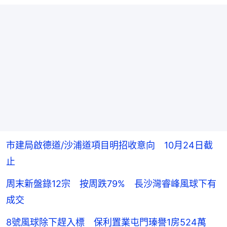
市建局啟德道/沙浦道項目明招收意向 10月24日截
止
周末新盤錄12宗 按周跌79% 長沙灣睿峰風球下有
成交
8號風球除下趕入標 保利置業屯門瑧譽1房524萬