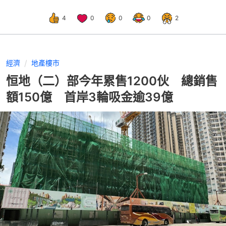
4
0
0
0
2
經濟
地產樓市
恒地（二）部今年累售1200伙 總銷售
額150億 首岸3輪吸金逾39億