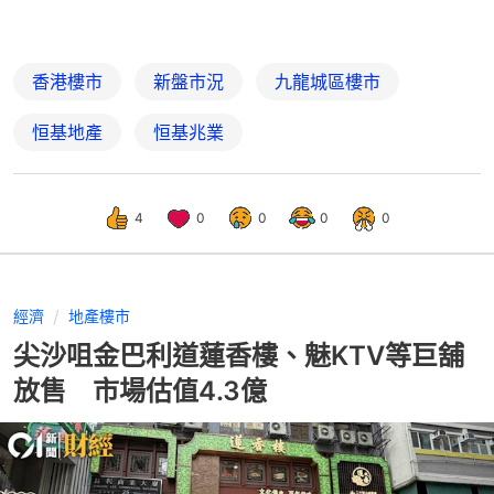
香港樓市
新盤市況
九龍城區樓市
恒基地產
恒基兆業
4
0
0
0
0
經濟
地產樓市
尖沙咀金巴利道蓮香樓、魅KTV等巨舖
放售 市場估值4.3億