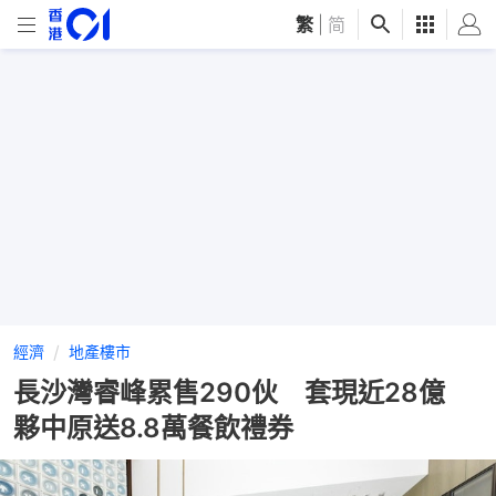
繁
|
简
經濟
地產樓市
長沙灣睿峰累售290伙 套現近28億
夥中原送8.8萬餐飲禮券