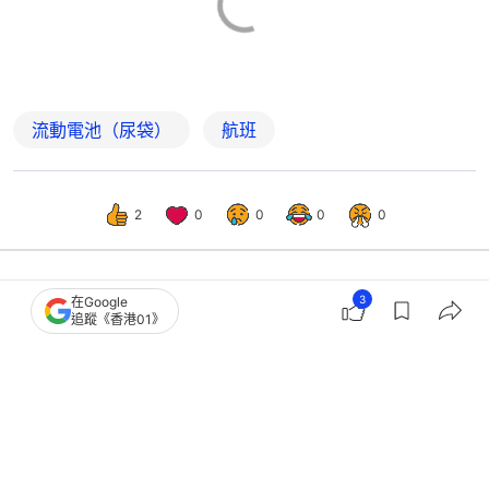
流動電池（尿袋）
航班
2
0
0
0
0
3
在Google
中國
大國小事
追蹤《香港01》
蘭州飛貴陽航班滑行時「尿袋」自燃
有乘客行李箱被燒損｜有片