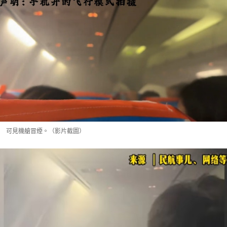
可見機艙冒煙。（影片截圖）