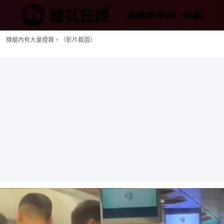
機艙內有大量煙霧。（影片截圖）