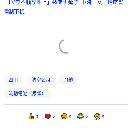
「LV包不願放地上」致航班延誤1小時 女子遭航警
強制下機
四川
航空公司
飛機
流動電池（尿袋）
3
0
0
0
0