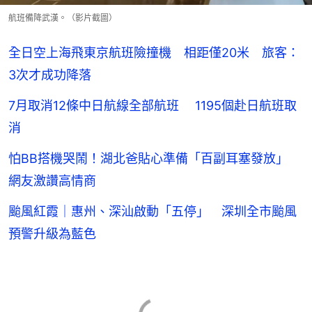
航班備降武漢。（影片截圖）
全日空上海飛東京航班險撞機 相距僅20米 旅客：
3次才成功降落
7月取消12條中日航線全部航班 1195個赴日航班取
消
怕BB搭機哭鬧！湖北爸貼心準備「百副耳塞發放」
網友激讚高情商
颱風紅霞｜惠州、深汕啟動「五停」 深圳全市颱風
預警升級為藍色