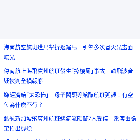
海南航空航班遭鳥擊折返羅馬 引擎多次冒火光畫面
曝光
傳南航上海飛廣州航班發生｢擦機尾｣事故 執飛波音
疑被判全損報廢
嫌經濟艙｢太恐怖｣ 母子闖頭等艙釀航班延誤：有空
位為什麽不行？
酷航新加坡飛廣州航班遇氣流顛簸7人受傷 乘客由擔
架抬出機艙