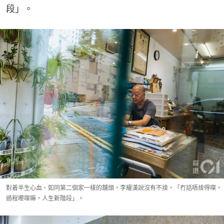
段」。
對着半生心血、如同第二個家一樣的舖頭，李耀漢說沒有不捨，「冇話唔捨得㗎，
過程嚟㗎嘛，人生新階段」。