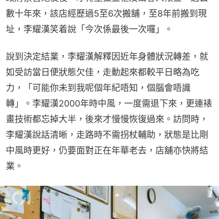
數十年來，該店經歷過5至6次搬舖，至8年前搬到現
址，李耀漢笑着說「今次係最後一次囉」。
說到決定結業，李耀漢解釋因近年身體狀況轉差，就
如受訪當日便狀態欠佳，走動起來都較平日略為吃
力，「可能你未到我呢個年紀唔知，個腦會唔識
轉」。李耀漢2000年時中風，一度需退下來，更連裱
畫技術都忘掉大半，後來才慢慢恢復過來。訪問時，
李耀漢說話清晰，走路時不需拐杖輔助，狀態是比剛
中風時更好，仍要面對正在年華老去，店舖亦快將結
業。