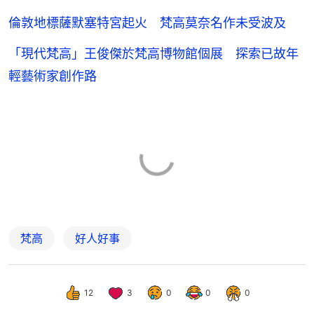
倫敦地標薩默塞特宮起火 梵高莫奈名作未受波及
「現代梵高」王俊傑於梵高博物館個展 探索已故年
輕藝術家創作路
梵高
好人好事
12
3
0
0
0