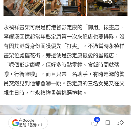
+
3
永禎祥畫架可說是前港督彭定康的「御用」裱畫店，
李耀漢回憶起當年彭定康第一次來追店也要排隊，沒
有因其港督身份而獲優先「打尖」，不過當時永禎祥
畫架位處擺花街，旁邊便是彭定康最愛的蛋撻店，
「呢個彭定康呢，佢好多時點零鐘、食飯時間就落
嚟，行街㗎啦」，而且只帶一名助手，有時巡邏的警
員突然見到他都會嚇一跳。彭定康的三名女兒又在父
親生日時，在永禎祥畫架挑選禮物。
15
在Google
追蹤《香港01》