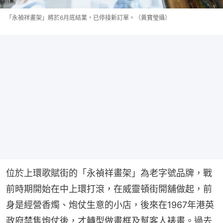
「永禎祥畫架」將於6月底結業，已停接新訂單。（黃寶瑩攝）
位於上環歌賦街的「永禎祥畫架」為老字號品牌，戰
前時期開始在中上環打滾，在威靈頓街開舖做起，前
身是經營香燭、炮仗生意的小店，後來在1967年港英
政府禁售炮仗後，才轉型做畫框及幫客人裱畫。過去