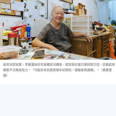
說到決定結業，李耀漢說近年身體狀況轉差，就如受訪當日便狀態欠佳，走動起來
都較平日略為吃力，「可能你未到我呢個年紀唔知，個腦會唔識轉」。（黃寶瑩
攝）