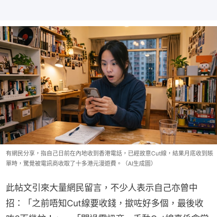
有網民分享，指自己日前在內地收到香港電話，已經故意Cut線，結果月底收到賬
單時，驚覺被電訊商收取了十多港元漫遊費。（AI生成圖）
此帖文引來大量網民留言，不少人表示自己亦曾中
招：「之前唔知Cut線要收錢，撳咗好多個，最後收