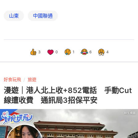
山東
中國聯通
3
0
1
6
4
好食玩飛
旅遊
漫遊｜港人北上收+852電話 手動Cut
線遭收費 通訊局3招保平安