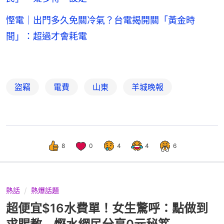
慳電｜出門多久免關冷氣？台電揭開關「黃金時
間」：超過才會耗電
盜竊
電費
山東
羊城晚報
8
0
4
4
6
熱話
熱爆話題
超便宜$16水費單！女生驚呼：點做到