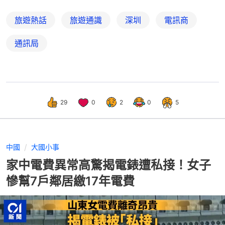
旅遊熱話
旅遊通識
深圳
電訊商
通訊局
29
0
2
0
5
中國
大國小事
家中電費異常高驚揭電錶遭私接！女子
慘幫7戶鄰居繳17年電費