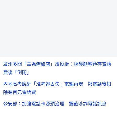
廣州多間「華為體驗店」遭投訴：誘導顧客預存電話
費後「倒閉」
內地高考臨近「准考證丟失」電騙再現 撥電話後扣
除幾百元電話費
公安部：加強電話卡源頭治理 攔截涉詐電話訊息