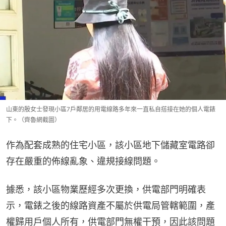
山東的殷女士發現小區7戶鄰居的用電線路多年來一直私自搭接在她的個人電錶
下。（齊魯網截圖）
作為配套成熟的住宅小區，該小區地下儲藏室電路卻
存在嚴重的佈線亂象、違規接線問題。
據悉，該小區物業歷經多次更換，供電部門明確表
示，電錶之後的線路資產不屬於供電局管轄範圍，產
權歸用戶個人所有，供電部門無權干預，因此該問題