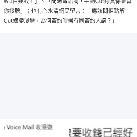
咗3百幾蚊！」、「問過電訊商，手動Cut線真係會當
你接聽」；也有心水清網民留言：「應該問佢點解
Cut線變漫遊，為何簽約時候冇同簽約人講？」