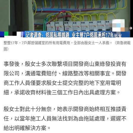
整整17年，7戶鄰居儲藏室的所有用電費用，全部由殷女士一人承擔。（齊魯網截
圖）
事發後，殷女士多次聯繫項目開發商山東綠發投資有
限公司，溝通電費賠付、線路整改等相關事宜。開發
商工作人員僅要求殷女士提交完整的地下室用電明
細，承諾收齊材料後三個工作日內出具處理方案。
殷女士對此十分無奈，她表示開發商始終相互推諉責
任，以當年施工人員無法找到為由拖延處理，遲遲不
給出明確解決方案。