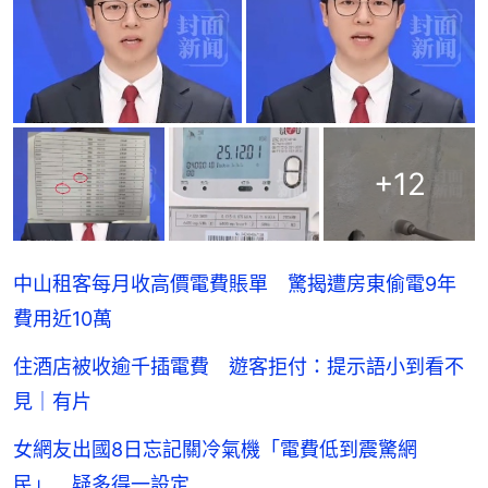
+
12
中山租客每月收高價電費賬單 驚揭遭房東偷電9年
費用近10萬
住酒店被收逾千插電費 遊客拒付：提示語小到看不
見｜有片
女網友出國8日忘記關冷氣機「電費低到震驚網
民」 疑多得一設定