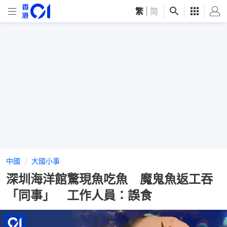
繁
|
简
中國
大國小事
深圳海洋館驚現魚吃魚 魔鬼魚返工吞
「同事」 工作人員：誤食