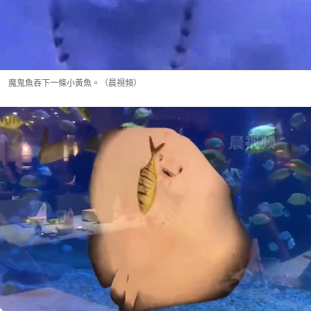
魔鬼魚吞下一條小黃魚。（晨視頻）