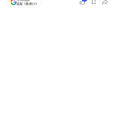
追蹤《香港01》
撰文：
陳蓉
出版：
2026-07-23 13:10
更新：
2026-07-23 13:12
52歲女管工及54歲物業主任清洗將軍澳景林邨一個