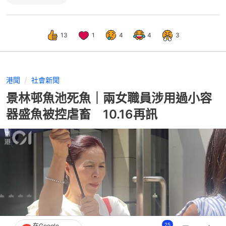
13
1
4
4
3
港聞
社會新聞
景林邨魚池死魚｜兩女職員涉用過小容
器盛魚被控虐畜 10.16再訊
25
在Google