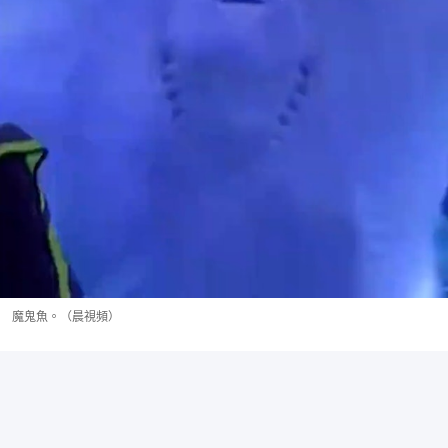
魔鬼魚。（晨視頻）