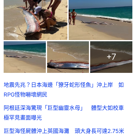
+
7
地震先兆？日本海邊「獠牙蛇形怪魚」沖上岸 如
RPG怪物嚇壞網民
阿根廷深海驚現「巨型幽靈水母」 體型大如校車
極罕見畫面曝光
巨型海怪屍體沖上英國海灘 頭大身長可達2.75米