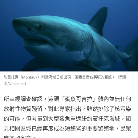
約蒙托克（Montauk）附近海域日前出現一頭體長近12英呎的巨鯊。（示意
圖/Unsplash）
所幸經調查確認，這頭「鯊魚哥吉拉」體內並無任何
放射性物質殘留，對此專家指出，雖然排除了核污染
的可能，但考量到大型鯊魚重返紐約蒙托克海域，顯
見相關區域已經再度成為短鰭鯊的重要繁殖地，民眾