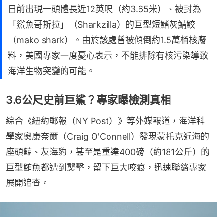
日前出現一頭體長近12英呎（約3.65米）、被封為
「鯊魚哥斯拉」（Sharkzilla）的巨型短鰭灰鯖鮫
（mako shark）。由於該處曾被傾倒約1.5萬桶核廢
料，美國專家一度憂心表示，不能排除有核污染導致
海洋生物突變的可能。
3.6公尺史前巨鯊？專家曝檢測真相
綜合《紐約郵報（NY Post）》等外媒報道，海洋科
學家奧康奈爾（Craig O'Connell）發現蒙托克近海的
座頭鯨、灰海豹，甚至是重達400磅（約181公斤）的
巨型鮪魚都遭到襲擊，留下巨大咬痕，迅速聯絡專家
展開追查。