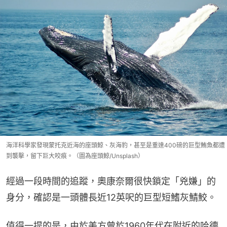
海洋科學家發現蒙托克近海的座頭鯨、灰海豹，甚至是重達400磅的巨型鮪魚都遭
到襲擊，留下巨大咬痕。（圖為座頭鯨/Unsplash）
經過一段時間的追蹤，奧康奈爾很快鎖定「兇嫌」的
身分，確認是一頭體長近12英呎的巨型短鰭灰鯖鮫。
值得一提的是，由於美方曾於1960年代在附近的哈德