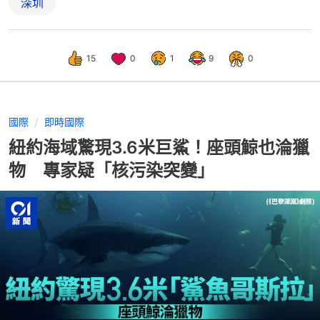
深圳
15
0
1
9
0
國際
即時國際
紐約海域驚現3.6米巨鯊！座頭鯨也淪獵
物 專家疑「核污染突變」