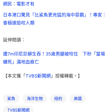
網民：電影才有
日本港口驚見「比鯊魚更兇猛的海中惡霸」！專家：
會極速追咬人類
延伸閲讀：
遭7m印尼巨蟒生吞！35歲男腿被咬住　下秒「當場
纏死」滿地血痕亡
【本文獲「
TVBS新聞網
」授權轉載。】
鯊魚
海洋生物
紐約
美國
TVBS新聞網