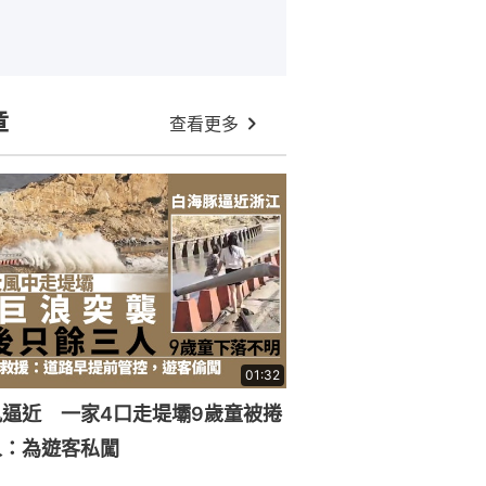
章
查看更多
01:32
逼近 一家4口走堤壩9歲童被捲
人：為遊客私闖