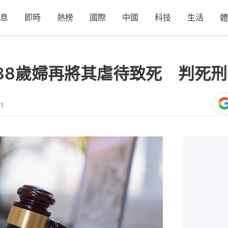
息
即時
熱榜
國際
中國
科技
生活
體
88歲婦再將其虐待致死 判死
51