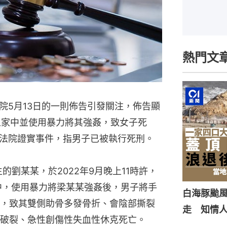
熱門文
院5月13日的一則佈告引發關注，佈告顯
人家中並使用暴力將其強姦，致女子死
法院證實事件，指男子已被執行死刑。
生的劉某某，於2022年9月晚上11時許，
中，使用暴力將梁某某強姦後，男子將手
白海豚颱風
，致其雙側助骨多發骨折、會陰部撕裂
走 知情
破裂、急性創傷性失血性休克死亡。