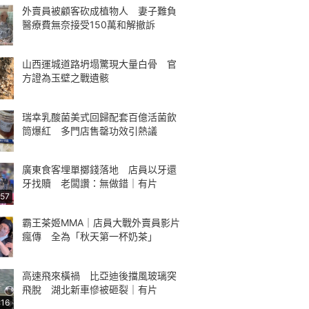
外賣員被顧客砍成植物人 妻子難負
醫療費無奈接受150萬和解撤訴
山西運城道路坍塌驚現大量白骨 官
方證為玉壁之戰遺骸
瑞幸乳酸菌美式回歸配套百億活菌飲
筒爆紅 多門店售罄功效引熱議
廣東食客埋單擲錢落地 店員以牙還
牙找贖 老闆讚：無做錯｜有片
:57
霸王茶姬MMA｜店員大戰外賣員影片
瘋傳 全為「秋天第一杯奶茶」
高速飛來橫禍 比亞迪後擋風玻璃突
飛脫 湖北新車慘被砸裂｜有片
:16