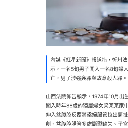
內媒《紅星新聞》報道指，忻州法
示，一名5旬男子闖入一名8旬婦
亡，男子涉強姦罪與故意殺人罪。
山西法院佈告顯示，1974年10月出
闖入時年88歲的獨居婦女梁某某家
伸入盆腹腔反覆將梁婦腸管拉出撕扯
創、盆腹腔腸管多處斷裂缺失、子宮