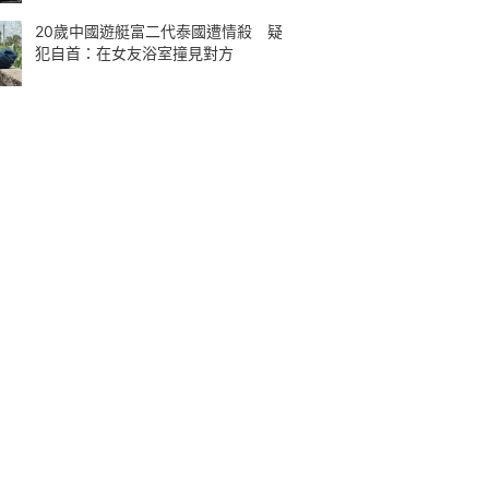
20歲中國遊艇富二代泰國遭情殺 疑
犯自首：在女友浴室撞見對方