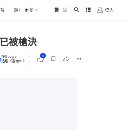
育
經濟
更多
01深圳
繁
觀點
|
简
健康
好食玩飛
登入
女
刑已被槍決
11
在Google
追蹤《香港01》