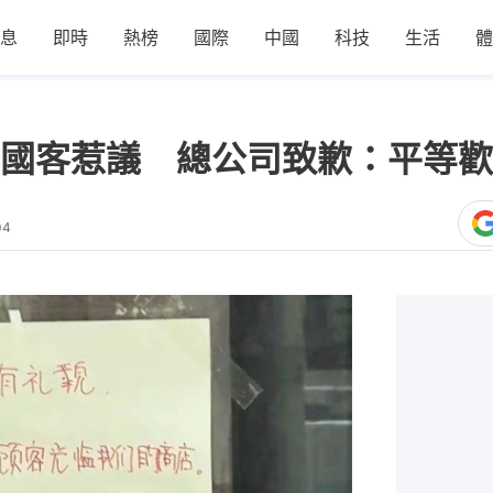
息
即時
熱榜
國際
中國
科技
生活
體
國客惹議 總公司致歉：平等歡
04