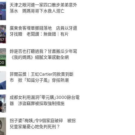
天津之眼河邊一家四口散步弟弟意外
落水 媽媽哥哥下水救人溺亡
廣東食客埋單擲錢落地 店員以牙還
牙找贖 老闆讚：無做錯｜有片
:57
妳是否也打聽過我？甘肅搬瓜少年寫
《我的媽媽》細膩文筆感動全網
:00
菲爾茲獎｜王虹Cartier同款賣到斷
市 掀「知識分子風」穿搭熱潮
成都女利用漏洞｢零元購｣3000餘台電
器 涉盜竊罪被採取強制措施
拐子婆｢梅姨｣令9個家庭破碎 被拐
兒童家屬憂心她免判死刑？