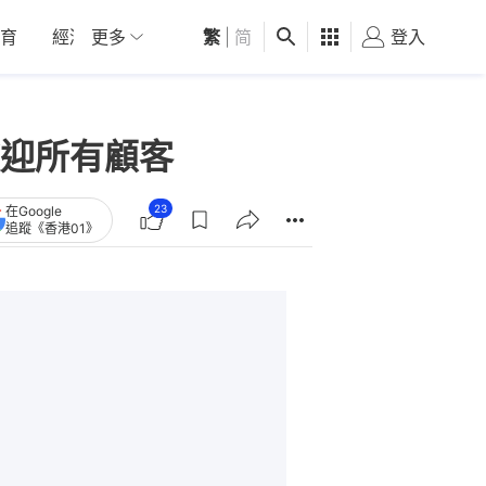
育
經濟
更多
01深圳
繁
觀點
|
简
健康
好食玩飛
登入
女
迎所有顧客
23
在Google
追蹤《香港01》