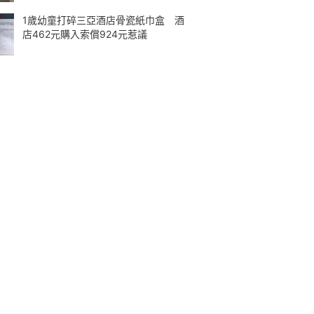
1歲幼童打碎三亞酒店骨瓷紙巾盒 酒
店462元購入索償924元惹議