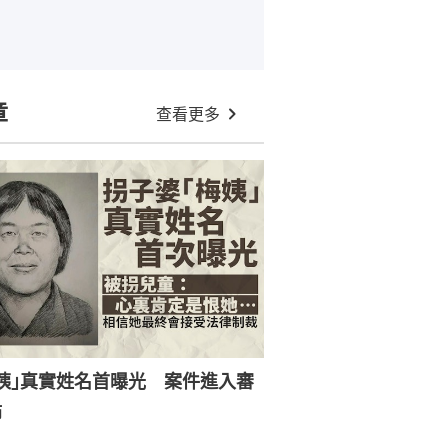
章
查看更多
姨｣真實姓名首曝光 案件進入審
節