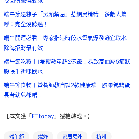
找回傳統儀式感
端午節送粽子「另類禁忌」惹網民論戰 多數人驚
呼：完全沒聽過！
端午開運必看 專家指這時段水靈氣爆發適宜取水
除晦招財最有效
端午節吃糭丨1隻糉熱量超2碗飯！易致高血壓5症狀
腹脹千祈咪飲水
端午節食物丨營養師教自製2款健康糭 腰果鵪鶉蛋
長者幼兒都啱！
【本文獲「
ETtoday
」授權轉載。】
端午節
爆炸
家居意外
杭州