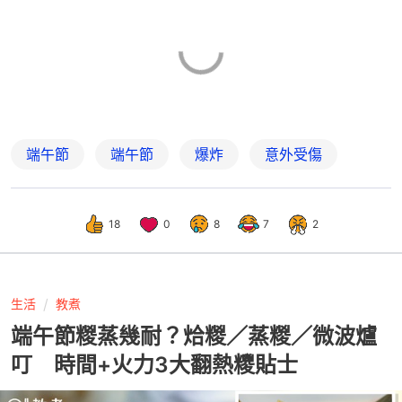
端午節
端午節
爆炸
意外受傷
18
0
8
7
2
生活
教煮
端午節糉蒸幾耐？烚糉／蒸糉／微波爐
叮 時間+火力3大翻熱糭貼士