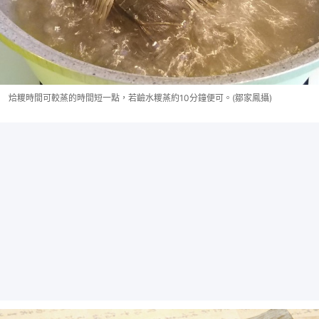
烚糭時間可較蒸的時間短一點，若䶨水糭蒸約10分鐘便可。(鄒家鳳攝)