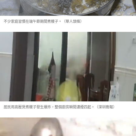
不少家庭習慣在端午節期間煮糭子。（華人頭條）
居民用高壓煲煮糭子發生爆炸，整個廚房瞬間濃煙四起。（深圳晚報）