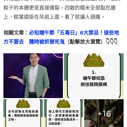
粽子的本體更是直接爆裂，四散的糯米全部黏在牆
上，粽葉還掛在吊扇上面，看了就讓人頭痛。
相關文章：
必知端午節「五毒日」6大禁忌！這些地
方不要去　隨時被抓替死鬼
（點擊放大瀏覽）👇👇👇
+
16