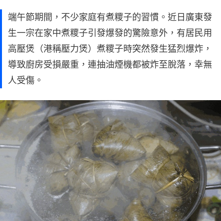
端午節期間，不少家庭有煮糭子的習慣。近日廣東發
生一宗在家中煮糭子引發爆發的驚險意外，有居民用
高壓煲（港稱壓力煲）煮糭子時突然發生猛烈爆炸，
導致廚房受損嚴重，連抽油煙機都被炸至脫落，幸無
人受傷。