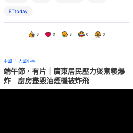
ETtoday
6
0
3
0
0
中國
大國小事
端午節．有片｜廣東居民壓力煲煮糭爆
炸 廚房盡毀油煙機被炸飛