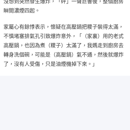
沒想到突然發生爆炸，「砰」一聲巨響後，整個廚房
瞬間濃煙四起。
家屬心有餘悸表示，懷疑在高壓鍋把糭子裝得太滿，
不慎堵塞排氣孔引致爆炸意外，「（家裏）用的老式
高壓鍋，也因為煮（糭子）太滿了，我媽走到廚房去
轉身洗個碗，可能是（高壓鍋）氣不通，然後就爆炸
了，沒有人受傷，只是油煙機掉下來。」