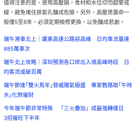
值得注意的是，使用高壓鍋，食材和水位切勿超警戒
線，避免堵住排氣孔釀成危險。另外，高壓煲壽命一
般僅5至8年，必須定期檢修更換，以免釀成悲劇。
端午港車北上｜廣東高速公路迎高峰 日均車流量達
885萬車次
端午北上攻略｜深圳預測各口岸出入境高峰時段 日
均客流或破百萬
端午節逢｢雙火馬年｣發威陽氣極盛 專家教路取｢午時
水｣化煞催財
今年端午節非常特殊 「三火疊加」成最強轉運日
3招催旺下半年