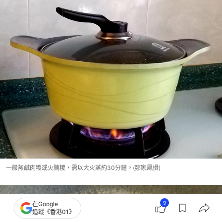
一般蒸鹹肉糭或火腩糭，需以大火蒸約30分鐘。(鄒家鳳攝)
9
在Google
追蹤《香港01》