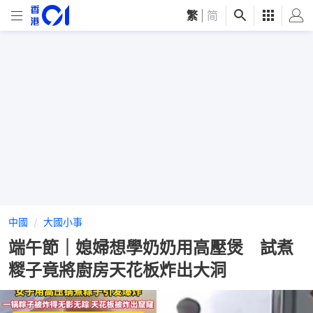
繁
|
简
中國
大國小事
端午節｜媳婦想學奶奶用高壓煲 試煮
糉子竟將廚房天花板炸出大洞