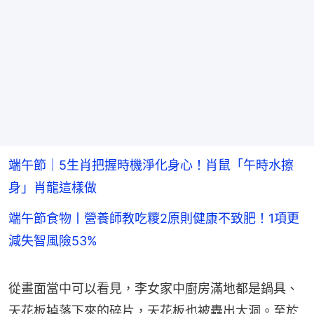
端午節｜5生肖把握時機淨化身心！肖鼠「午時水擦
身」肖龍這樣做
端午節食物丨營養師教吃糭2原則健康不致肥！1項更
減失智風險53%
從畫面當中可以看見，李女家中廚房滿地都是鍋具、
天花板掉落下來的碎片，天花板也被轟出大洞。至於