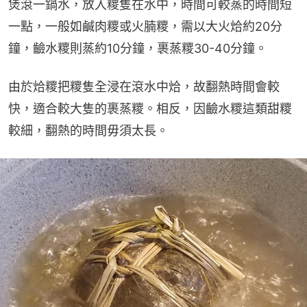
煲滾一鍋水，放入糭隻在水中，時間可較蒸的時間短
一點，一般如鹹肉糭或火腩糭，需以大火烚約20分
鐘，䶨水糭則蒸約10分鐘，裹蒸糭30-40分鐘。
由於烚糭把糭隻全浸在滾水中烚，故翻熱時間會較
快，適合較大隻的裹蒸糭。相反，因䶨水糭這類甜糭
較細，翻熱的時間毋須太長。