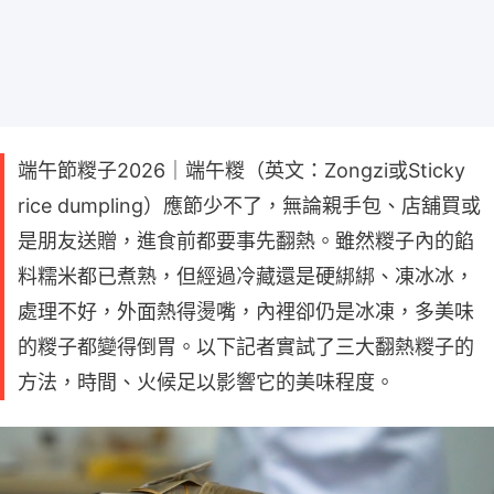
端午節糉子2026｜端午糉（英文：Zongzi或Sticky
rice dumpling）應節少不了，無論親手包、店舖買或
是朋友送贈，進食前都要事先翻熱。雖然糉子內的餡
料糯米都已煮熟，但經過冷藏還是硬綁綁、凍冰冰，
處理不好，外面熱得燙嘴，內裡卻仍是冰凍，多美味
的糉子都變得倒胃。以下記者實試了三大翻熱糉子的
方法，時間、火候足以影響它的美味程度。