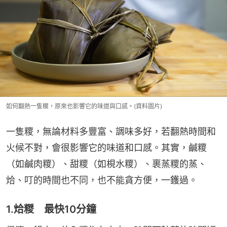
如何翻熱一隻糭，原來也影響它的味道與口感。(資料圖片)
一隻糭，無論材料多豐富、調味多好，若翻熱時間和
火候不對，會很影響它的味道和口感。其實，鹹糭
（如鹹肉糭）、甜糭（如梘水糭）、裹蒸糭的蒸、
烚、叮的時間也不同，也不能貪方便，一鑊過。
1.烚糉 最快10分鐘