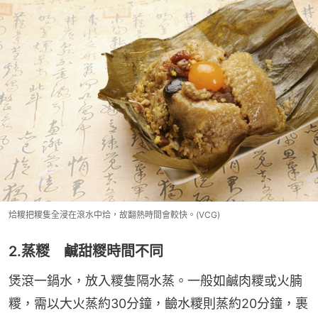
烚糭把糭隻全浸在滾水中烚，故翻熱時間會較快。(VCG)
2.蒸糉 鹹甜糉時間不同
煲滾一鍋水，放入糭隻隔水蒸。一般如鹹肉糭或火腩
糭，需以大火蒸約30分鐘，䶨水糭則蒸約20分鐘，裹