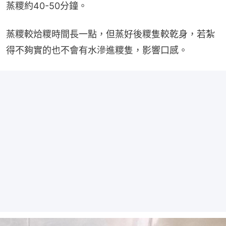
蒸糭約40-50分鐘。
蒸糭較烚糭時間長一點，但蒸好後糭隻較乾身，若紮
得不夠實的也不會有水滲進糭隻，影響口感。