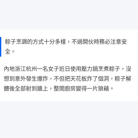
粽子烹調的方式十分多樣，不過開伙時務必注意安
全。
內地浙江杭州一名女子近日使用壓力鍋烹煮粽子，沒
想到意外發生爆炸，不但把天花板炸了個洞，粽子解
體後全部射到牆上，整間廚房變得一片狼藉。