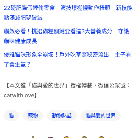
22磅肥貓假睡偷零食 演技爆棚慢動作扭頭 新技能
點滿減肥夢破滅
貓奴必看！挑選貓糧關鍵要看這3大營養成分 守護
貓咪健康成長
優雅貓咪形象全崩壞！戶外吃草照秘密流出 主子看
了會生氣？
【本文獲「貓與愛的世界」授權轉載，微信公眾號：
catwithlove】
貓
寵物
動物熱話
貓與愛的世界