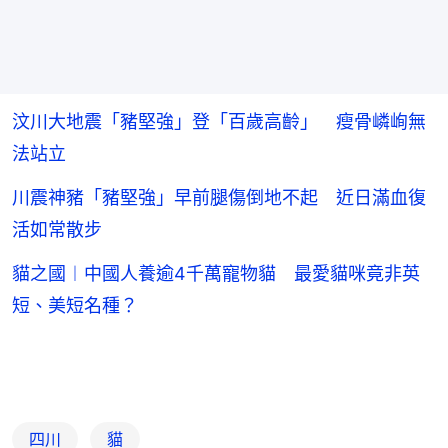
汶川大地震「豬堅強」登「百歲高齡」 瘦骨嶙峋無
法站立
川震神豬「豬堅強」早前腿傷倒地不起 近日滿血復
活如常散步
貓之國︱中國人養逾4千萬寵物貓 最愛貓咪竟非英
短、美短名種？
四川
貓