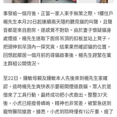
事發逾一個月後，正當一家人束手無策之際，1樓住戶
楊先生本月20日起連續兩天隱約聽見貓的叫聲，且聲
音都是來自廚房，遂感覺不對勁。由於妻子懷疑貓身
處煙道，楊先生遂取下廚房吊頂的扣板並站上凳子，
把頭伸到吊頂內一探究竟，結果果然確認貓的位置。
回想起鄰居一個月前的尋貓啟事後，楊先生趕緊在業
主群組公開情況。
至22日，鍾敏母親及鍾敏本人先後來到楊先生家確
認，這時楊先生爽快表示要砸開煙道救貓，眾人於是
借來了工具行動，最終成功把小虎救出。整整37天
後，小虎已經瘦骨嶙峋，精神也非常差，被緊急送到
寵物醫院搶救。據悉，小虎到院時僅有1公斤重，瘦了