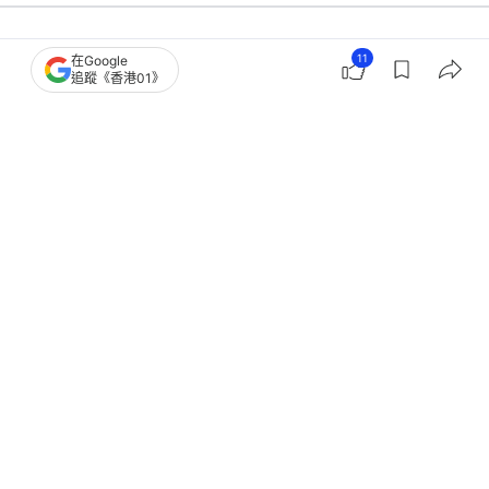
11
在Google
生活
寵物
追蹤《香港01》
驚現小貓B被困鐵軌間 6分鐘救援堪比
生死時速 結局感動眾網民
撰文：
貓與愛的世界
出版：
2026-03-30 12:00
更新：
2026-03-30 12:00