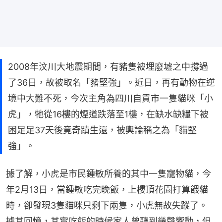
2008年汶川大地震期間，有豬隻被埋廢墟之中撐過
了36日，故被取名「豬堅強」。近日，再有動物在逆
境中大難不死，今次主角為四川自貢市一隻貓咪「小
虎」，牠從16樓的煙道跌落至1樓，在缺水缺糧下被
困足足37天後竟奇蹟生還，被輿論稱之為「貓堅
強」。
據了解，小虎是市民鍾敏所養的其中一隻寵物貓，今
年2月13日，當鍾敏吃完晚飯，上樓頂花園打算餵貓
時，卻發現3隻貓咪只剩下兩隻，小虎無故失蹤了。
據其回憶，其實吃飯的時候家人曾聽到幾聲響動，但