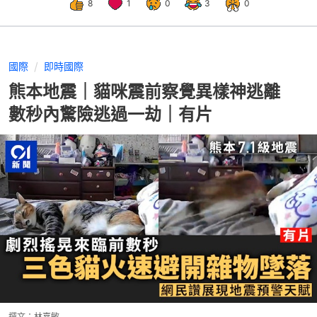
8
1
0
3
0
國際
即時國際
熊本地震｜貓咪震前察覺異樣神逃離
數秒內驚險逃過一劫｜有片
撰文：
林嘉敏