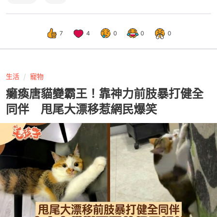
7
4
0
0
0
生活
寵物
癱瘓唐貓變霸王！靠神力前肢暴打健全
同伴 甩尾大漂移惹網民爆笑