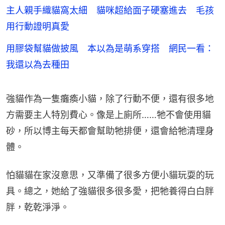
主人親手織貓窩太細 貓咪超給面子硬塞進去 毛孩
用行動證明真愛
用膠袋幫貓做披風 本以為是萌系穿搭 網民一看：
我還以為去種田
強貓作為一隻癱瘓小貓，除了行動不便，還有很多地
方需要主人特別費心。像是上廁所……牠不會使用貓
砂，所以博主每天都會幫助牠排便，還會給牠清理身
體。
怕貓貓在家沒意思，又準備了很多方便小貓玩耍的玩
具。總之，她給了強貓很多很多愛，把牠養得白白胖
胖，乾乾淨淨。