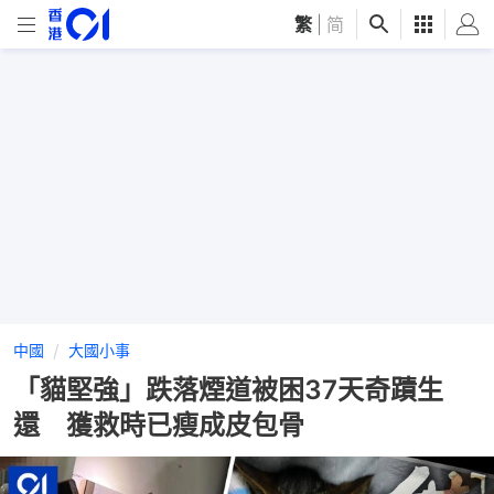
繁
|
简
中國
大國小事
「貓堅強」跌落煙道被困37天奇蹟生
還 獲救時已瘦成皮包骨