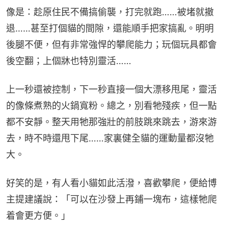
像是：趁原住民不備搞偷襲，打完就跑……被堵就撤
退……甚至打個貓的間隙，還能順手把家搞亂。明明
後腿不便，但有非常強悍的攀爬能力；玩個玩具都會
後空翻；上個牀也特別靈活……
上一秒還被控制，下一秒直接一個大漂移甩尾，靈活
的像條煮熟的火鍋寬粉。總之，別看牠殘疾，但一點
都不安靜。整天用牠那強壯的前肢跳來跳去，游來游
去，時不時還甩下尾……家裏健全貓的運動量都沒牠
大。
好笑的是，有人看小貓如此活潑，喜歡攀爬，便給博
主提建議說：「可以在沙發上再鋪一塊布，這樣牠爬
着會更方便。」