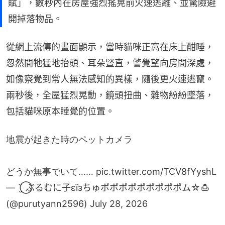
賦」，數秒內在房屋強烈搖晃前火速逃離、並驚險避
開掉落物品。
從網上流傳的畫面顯示，當時貓咪正窩在床上酣睡，
忽然間牠猛地抬頭、耳朵豎直，警覺望向房間深處，
如像察覺到常人無法感知的異樣，隨後更火速逃竄。
兩秒後，全屋猛烈晃動，鏡頭扭曲、雜物紛紛墜落，
包括貓咪原本睡覺的位置。
地震が起きた時のペットカメラ
どうか無事でいて……
pic.twitter.com/TCV8fYyshL
— ¨̮⃝ ぷるむに子εїзちゅポポポポポポポポポム☆🍮
(@purutyann2596)
July 28, 2026