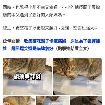
同時，也覺得小貓不幸又幸運，小小的牠經歷了最糟
糕的事又遇到了最好的人類媽媽。
總之，希望孩子以後越來越好~強貓，堅強也強大~
延伸閲讀：
收集貓咪鬍子慘遭痛毆　原是為了裝飾娃
娃　網民爆笑還是貓脾氣好
（點擊連結看全文）