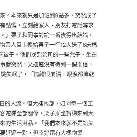
來。本來就只是加班到9點多，突然成了
有點慌，立刻給家人、朋友打電話尋求
。」栗子和同事討論一番後得出結論，
，物業人員上樓給栗子一行12人送了6床棉
床被子。他們找到公司的一些凳子，坐在
事發突然，又遲遲沒有得到一個准信，
小姚失眠了，「情緒很崩潰，眼淚都流乾
往日的人流。但大樓內部，如同每一個工
客電梯全部關停，栗子乘坐貨梯來到大
來的生活用品。「我們本來就不是訊美
要延遲一點，但幸好還有大樓物業