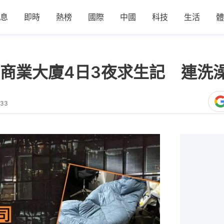
息
即時
熱榜
國際
中國
科技
生活
體
商業大廈4日3夜求生記 連洗
:33