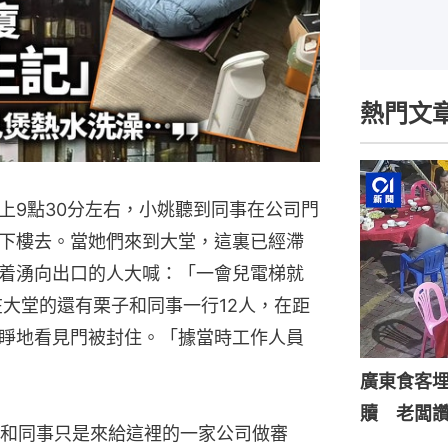
熱門文
上9點30分左右，小姚聽到同事在公司門
下樓去。當她們來到大堂，這裏已經滯
着湧向出口的人大喊：「一會兒電梯就
在大堂的還有栗子和同事一行12人，在距
睜地看見門被封住。「據當時工作人員
廣東食客
贖 老闆
和同事只是來給這裡的一家公司做審