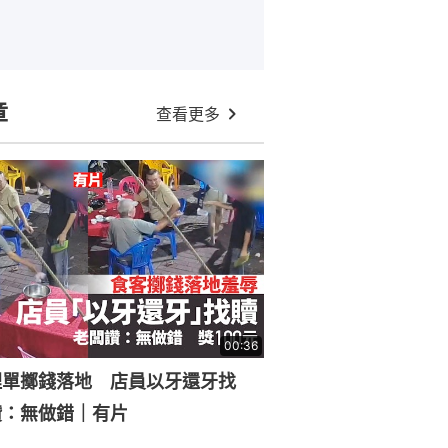
章
查看更多
00:36
埋單擲錢落地 店員以牙還牙找
讚：無做錯｜有片