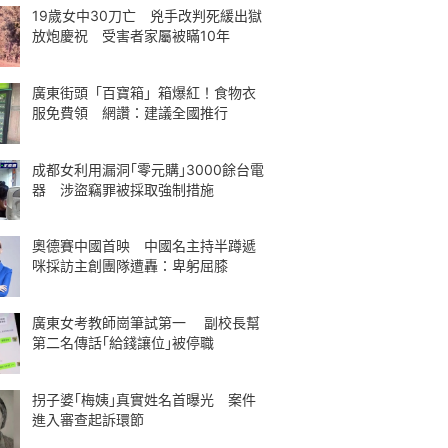
19歲女中30刀亡 兇手改判死緩出獄
放炮慶祝 受害者家屬被瞞10年
廣東街頭「百寶箱」箱爆紅！食物衣
服免費領 網讚：建議全國推行
成都女利用漏洞｢零元購｣3000餘台電
器 涉盜竊罪被採取強制措施
奧德賽中國首映 中國名主持半蹲遞
咪採訪主創團隊遭轟：卑躬屈膝
廣東女考教師崗筆試第一 副校長幫
第二名傳話｢給錢讓位｣被停職
拐子婆｢梅姨｣真實姓名首曝光 案件
進入審查起訴環節