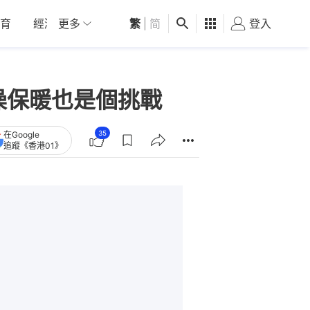
育
經濟
更多
01深圳
繁
觀點
|
简
健康
好食玩飛
登入
女
澡保暖也是個挑戰
35
在Google
追蹤《香港01》