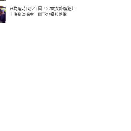
只為追時代少年團！22歲女詐騙犯赴
上海睇演唱會 剛下地鐵即落網