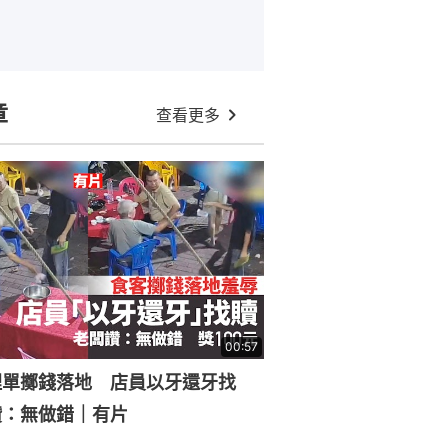
章
查看更多
00:57
埋單擲錢落地 店員以牙還牙找
讚：無做錯｜有片