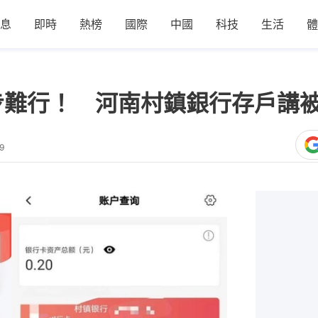
息
即時
熱榜
國際
中國
科技
生活
體
寸步難行！ 河南村鎮銀行存戶講
9