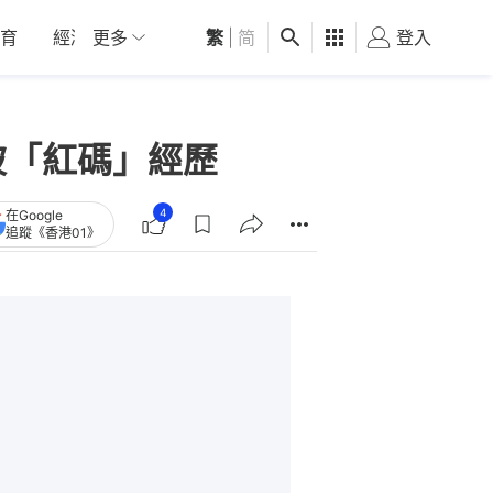
育
經濟
更多
01深圳
繁
觀點
|
简
健康
好食玩飛
登入
女
被「紅碼」經歷
4
在Google
追蹤《香港01》