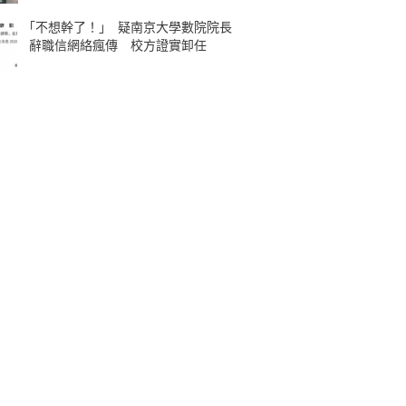
｢不想幹了！｣ 疑南京大學數院院長
辭職信網絡瘋傳 校方證實卸任