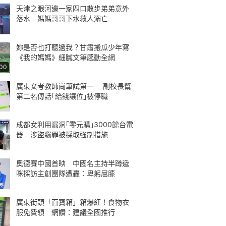
天津之眼河邊一家四口散步弟弟意外
落水 媽媽哥哥下水救人溺亡
妳是否也打聽過我？甘肅搬瓜少年寫
《我的媽媽》細膩文筆感動全網
:00
廣東女考教師崗筆試第一 副校長幫
第二名傳話｢給錢讓位｣被停職
成都女利用漏洞｢零元購｣3000餘台電
器 涉盜竊罪被採取強制措施
奧德賽中國首映 中國名主持半蹲遞
咪採訪主創團隊遭轟：卑躬屈膝
廣東街頭「百寶箱」箱爆紅！食物衣
服免費領 網讚：建議全國推行