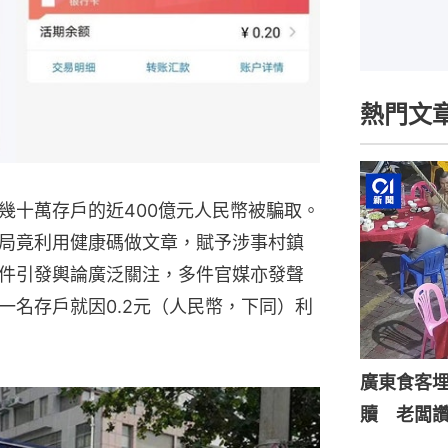
熱門文
幾十萬存戶的近400億元人民幣被騙取。
局竟利用健康碼做文章，賦予涉事村鎮
件引發輿論廣泛關注，多件官媒亦發聲
一名存戶就因0.2元（人民幣，下同）利
廣東食客
贖 老闆