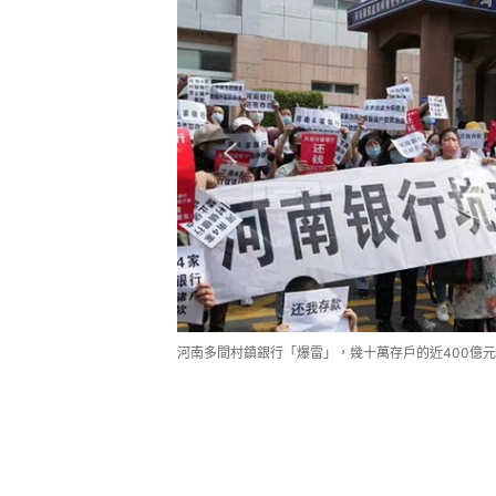
河南多間村鎮銀行「爆雷」，幾十萬存戶的近400億