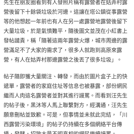
先生在朋友圈看到有人發照片稱有露營者在姑弄村露
營後留下十餘袋垃圾於河邊。這讓在塔公鎮從事露營
等的他想起一年前也有人在另一處露營地露營後留下
大量垃圾，於是氣憤難平，隨後圖文並茂在小紅書上
發帖譴責，稱「隨著這兩年露營火爆，城市周邊的露
營滿足不了大家的需求了，很多人就跑到高原來露
營，有人在姑弄村那邊露營之後丟了很多垃圾」。
帖子隨即獲大量關注、轉發，而由於圖片盒子上的快
遞單，露營者的家庭住址等信息也被暴露，部份網民
繼而人肉這名露營者並對其進行謾罵。而看到汪先生
的帖子後，黑沐等人馬上聯繫對方，經溝通，汪先生
願意刪帖並致歉。可是，但事情並未就此完結，「川
西露營污染環境」的帖子仍持續在多個網絡平台傳
播、發酵，招致大量不明真相的網民繼續謾罵。