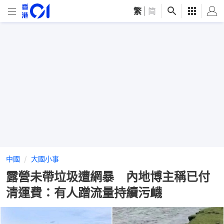
繁
|
简
中國
大國小事
露營未帶垃圾遭網暴 內地博主稱已付
清運費：有人蹭流量持續污衊