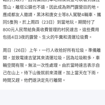
雪山，離塔公鎮也不遠，因此成為熱門露營目的地。
應成都友人邀請，黑沐和唐女士等8人駕駛4輛車、攜
同5隻狗，於上周四（23日）到當地玩，期間付了
800元人民幣給負責收費管理的村民達吉，這些費用
包括4日3夜的露營、生火的牛糞和清運垃圾費。
周日（26日）上午，一行人收拾好所有垃圾，準備離
開，並致電達吉望其來清運垃圾，因為垃圾較多，車
輛空間有限，無法一次性處理。由於當時達吉表示自
己在山上，待下山後就前來清運，加上當天在下雨，
時間又趕，他們遂決定先行離開。