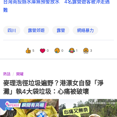
台灣南投縣水庫無預警放水 4名露營遊客被沖走遇
難
四川
露營郊遊
露營
網絡暴力
5
0
0
1
3
熱話
開罐
麥理浩徑垃圾遍野？港漂女自發「淨
灘」執4大袋垃圾：心痛被破壞