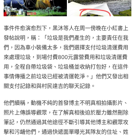
事件件愈演愈烈下，黑沐等人在周一傍晚在小紅書上
發帖說明，稱：「垃圾是我們產生的，主要責任在我
們，因為車小裝備太多，我們選擇支付垃圾清運費用
來處理垃圾，到場付費800元露營費用和垃圾清運費
用，全程自帶垃圾袋、垃圾桶並收納打包好，在這件
事情傳播之前垃圾已經被清運乾淨。」他們又發出相
關支付記錄和與村民達吉的聊天記錄。
他們續稱，動機不純的首發博主不明真相拍攝影片、
照片上傳誤導觀眾，在了解真相後迫於壓力雖然刪除
筆記，仍然通過其他途徑不斷引導其他博主和觀眾攻
擊和污衊他們，通過快遞面單曝光其隊友的住址、姓