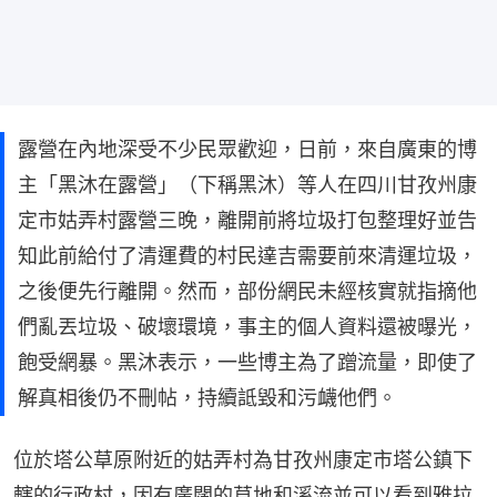
露營在內地深受不少民眾歡迎，日前，來自廣東的博
主「黑沐在露營」（下稱黑沐）等人在四川甘孜州康
定市姑弄村露營三晚，離開前將垃圾打包整理好並告
知此前給付了清運費的村民達吉需要前來清運垃圾，
之後便先行離開。然而，部份網民未經核實就指摘他
們亂丟垃圾、破壞環境，事主的個人資料還被曝光，
飽受網暴。黑沐表示，一些博主為了蹭流量，即使了
解真相後仍不刪帖，持續詆毀和污衊他們。
位於塔公草原附近的姑弄村為甘孜州康定市塔公鎮下
轄的行政村，因有廣闊的草地和溪流並可以看到雅拉