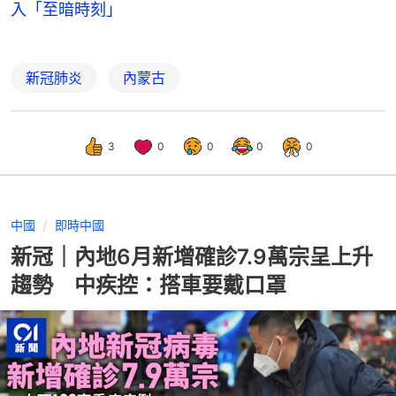
入「至暗時刻」
新冠肺炎
內蒙古
3
0
0
0
0
中國
即時中國
新冠｜內地6月新增確診7.9萬宗呈上升
趨勢 中疾控：搭車要戴口罩