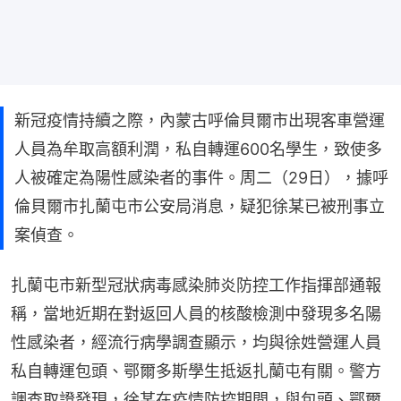
新冠疫情持續之際，內蒙古呼倫貝爾市出現客車營運
人員為牟取高額利潤，私自轉運600名學生，致使多
人被確定為陽性感染者的事件。周二（29日），據呼
倫貝爾市扎蘭屯市公安局消息，疑犯徐某已被刑事立
案偵查。
扎蘭屯市新型冠狀病毒感染肺炎防控工作指揮部通報
稱，當地近期在對返回人員的核酸檢測中發現多名陽
性感染者，經流行病學調查顯示，均與徐姓營運人員
私自轉運包頭、鄂爾多斯學生抵返扎蘭屯有關。警方
調查取證發現，徐某在疫情防控期間，與包頭、鄂爾