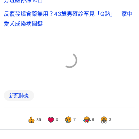
分班級停課10日
反覆發燒食藥無用？43歲男確診罕見「Q熱」 家中
愛犬成染病關鍵
新冠肺炎
39
0
11
6
3