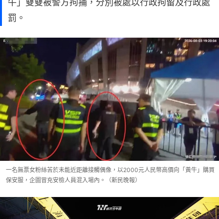
牛」雙雙被警方拘捕，分別被處以行政拘留及行政處
罰。
一名無票女粉絲苦於未能近距離接觸偶像，以2000元人民幣高價向「黃牛」購買
保安服，企圖冒充安檢人員混入場內。（新民晚報）