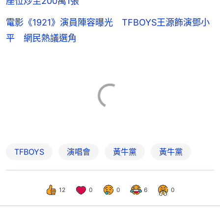
座位炒至200萬1張
電影《1921》演員陣容曝光 TFBOYS王源飾演鄧小
平 網民熱議選角
TFBOYS
演唱會
黃牛黨
黃牛黨
12
0
0
6
0