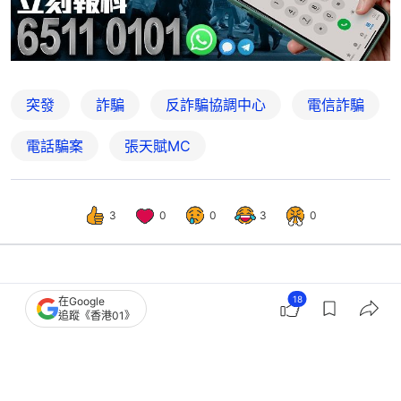
突發
詐騙
反詐騙協調中心
電信詐騙
電話騙案
張天賦MC
3
0
0
3
0
港聞
社會新聞
18
在Google
追蹤《香港01》
BTS演唱會搶飛難｜歌迷斥公售設專屬
碼、經VPN有利 黃牛炒至3萬