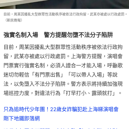
目前，周某因擾亂大型群眾性活動秩序被依法行政拘留，武某亦被處以行政處罰。
（新民晚報）
強實名制入場 警方提醒勿墮不法分子陷阱
目前，周某因擾亂大型群眾性活動秩序被依法行政拘
留，武某亦被處以行政處罰。上海警方提醒，演唱會
門票實行強實名制，必須人證合一才能入場，呼籲歌
迷切勿輕信「有門票出售」「可以帶人入場」等說
法，以免墮入不法分子陷阱。警方表示將持續加強現
場巡控力度，對違法行為「打早打小、露頭就打」。
只為追時代少年團！22歲女詐騙犯赴上海睇演唱會
剛下地鐵即落網