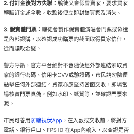
2. 付訂金後對方失聯：
騙徒又會假冒賣家，要求買家
轉賬訂金或全數，收款後便立即封鎖買家及消失。
3. 假實體門票：
騙徒會製作假實體演唱會門票或偽造
是內部認購，以確認成功購票的截圖取得買家信任，
從而騙取金錢。
警方呼籲，官方平台絕對不會隨便經外部連結索取買
家的銀行密碼、信用卡CVV或驗證碼，市民請勿隨便
點擊任何外部連結。買家亦應堅持當面交收，即場當
場核實門票真偽，例如水印、紙質等，並確認門票來
源。
市民可善用
防騙視伏App
，在入數或交收前，將對方
電話、銀行戶口、FPS ID 在App內輸入，以查證是否