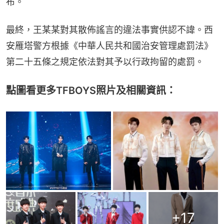
布。
最終，王某某對其散佈謠言的違法事實供認不諱。西
安雁塔警方根據《中華人民共和國治安管理處罰法》
第二十五條之規定依法對其予以行政拘留的處罰。
點圖看更多TFBOYS照片及相關資訊：
+
17