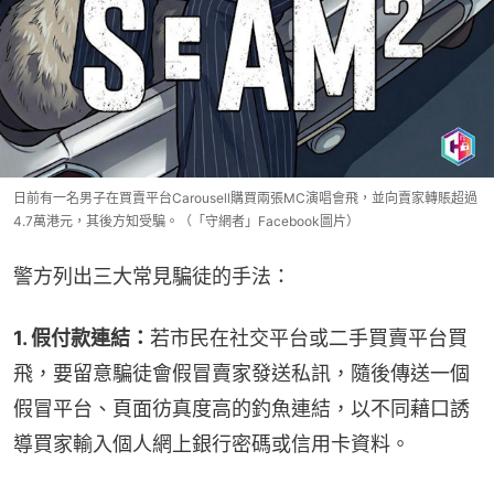
日前有一名男子在買賣平台Carousell購買兩張MC演唱會飛，並向賣家轉賬超過
4.7萬港元，其後方知受騙。（「守網者」Facebook圖片）
警方列出三大常見騙徒的手法：
1. 假付款連結：
若市民在社交平台或二手買賣平台買
飛，要留意騙徒會假冒賣家發送私訊，隨後傳送一個
假冒平台、頁面彷真度高的釣魚連結，以不同藉口誘
導買家輸入個人網上銀行密碼或信用卡資料。