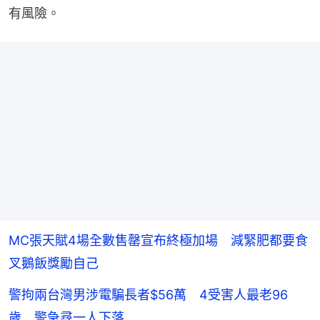
有風險。
MC張天賦4場全數售罄宣布終極加場 減緊肥都要食
叉鵝飯獎勵自己
警拘兩台灣男涉電騙長者$56萬 4受害人最老96
歲 警急尋一人下落