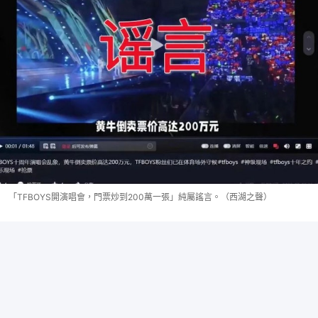
「TFBOYS開演唱會，門票炒到200萬一張」純屬謠言。（西湖之聲）