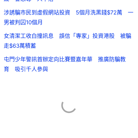
涉誘騙市民到虛假網站投資 5個月洗黑錢$72萬 一
男被判囚10個月
女清潔工收白撞訊息 誤信「專家」投資港股 被騙
走$63萬積蓄
屯門少年警訊首辦定向比賽暨嘉年華 推廣防騙教
育 吸引千人參與