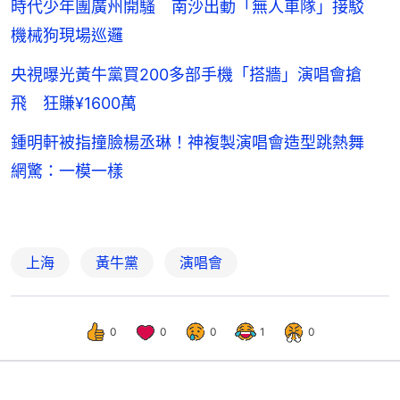
時代少年團廣州開騷 南沙出動「無人車隊」接駁
機械狗現場巡邏
央視曝光黃牛黨買200多部手機「搭牆」演唱會搶
飛 狂賺¥1600萬
鍾明軒被指撞臉楊丞琳！神複製演唱會造型跳熱舞
網驚：一模一樣
上海
黃牛黨
演唱會
0
0
0
1
0