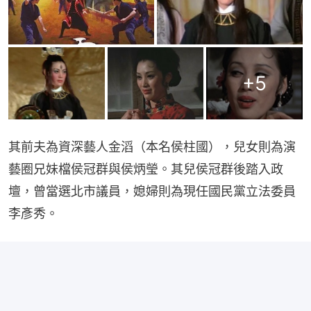
+
5
其前夫為資深藝人金滔（本名侯柱國），兒女則為演
藝圈兄妹檔侯冠群與侯炳瑩。其兒侯冠群後踏入政
壇，曾當選北市議員，媳婦則為現任國民黨立法委員
李彥秀。