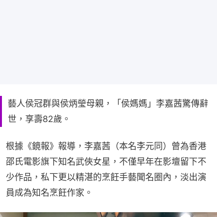
藝人侯冠群與侯炳瑩母親，「侯媽媽」李嘉茜驚傳辭
世，享壽82歲。
根據《鏡報》報導，李嘉茜（本名李元同）曾為香港
邵氏電影旗下知名武俠女星，不僅早年在影壇留下不
少作品，私下更以精湛的烹飪手藝聞名圈內，淡出演
員成為知名烹飪作家。