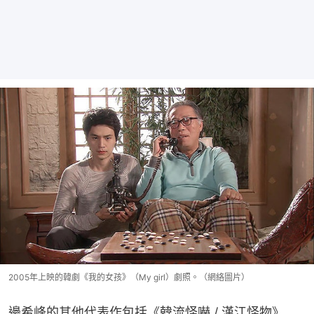
2005年上映的韓劇《我的女孩》（My girl）劇照。（網絡圖片）
邊希峰的其他代表作包括《韓流怪嚇 / 漢江怪物》