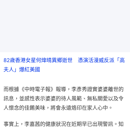
82歲香港女星何煒晴異鄉逝世 憑演活漫威反派「高
夫人」爆紅美國
而根據《中時電子報》報導，李彥秀證實婆婆離世的
訊息，並感性表示婆婆的待人風範、無私關愛以及令
人懷念的佳餚美味，將會永遠烙印在家人心中。
事實上，李嘉茜的健康狀況在近期早已出現警訊。知