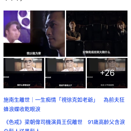
+
26
施南生離世｜一生痴情「視徐克如老爺」 為前夫狂
蜂浪蝶收乾眼淚
《色戒》梁朝偉司機演員王侃離世 91歲高齡父含淚