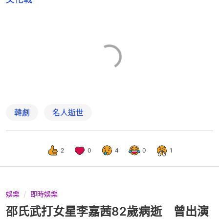
韓劇
名人逝世
2
0
4
0
1
娛樂
即時娛樂
邵氏武打女星李嘉茜82歲病逝 曾出演