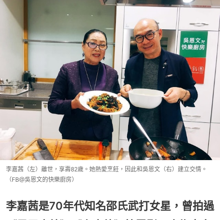
李嘉茜（左）離世，享壽82歲。她熱愛烹飪，因此和吳恩文（右）建立交情。
（FB@吳恩文的快樂廚房）
李嘉茜是70年代知名邵氏武打女星，曾拍過