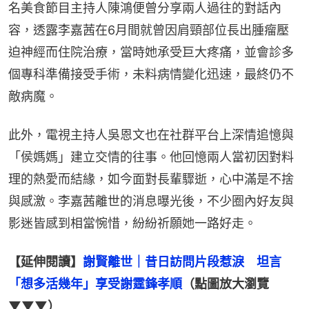
名美食節目主持人陳鴻便曾分享兩人過往的對話內
容，透露李嘉茜在6月間就曾因肩頸部位長出腫瘤壓
迫神經而住院治療，當時她承受巨大疼痛，並會診多
個專科準備接受手術，未料病情變化迅速，最終仍不
敵病魔。
此外，電視主持人吳恩文也在社群平台上深情追憶與
「侯媽媽」建立交情的往事。他回憶兩人當初因對料
理的熱愛而結緣，如今面對長輩驟逝，心中滿是不捨
與感激。李嘉茜離世的消息曝光後，不少圈內好友與
影迷皆感到相當惋惜，紛紛祈願她一路好走。
【延伸閱讀】
謝賢離世｜昔日訪問片段惹淚　坦言
「想多活幾年」享受謝霆鋒孝順
（點圖放大瀏覽
▼▼▼）