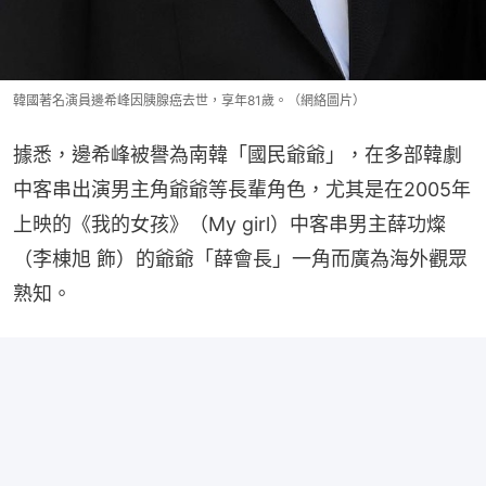
韓國著名演員邊希峰因胰腺癌去世，享年81歲。（網絡圖片）
據悉，邊希峰被譽為南韓「國民爺爺」，在多部韓劇
中客串出演男主角爺爺等長輩角色，尤其是在2005年
上映的《我的女孩》（My girl）中客串男主薛功燦
（李棟旭 飾）的爺爺「薛會長」一角而廣為海外觀眾
熟知。