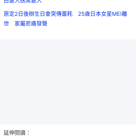
白髮人送黑髮人
原定2日後辦生日會突傳噩耗 25歲日本女星MEI離
世 家屬悲痛發聲
延伸閱讀：