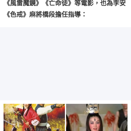
《風雷魔鏡》《亡命徒》等電影，也為李安
《色戒》麻將橋段擔任指導：