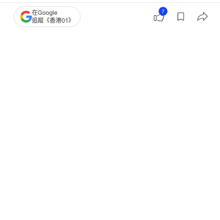
鍾景輝逝世｜8年前患大腸癌淡出 上年
7
在Google
追蹤《香港01》
坐輪椅現身消瘦得令人心痛
撰文：
黃梓恒
出版：
2026-06-03 12:54
更新：
2026-06-03 18:33