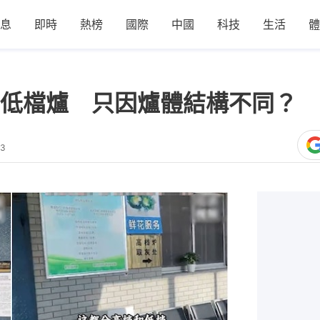
息
即時
熱榜
國際
中國
科技
生活
體
低檔爐 只因爐體結構不同？ 
03