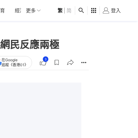
育
經濟
更多
01深圳
繁
觀點
|
简
健康
好食玩飛
登入
女
網民反應兩極
3
在Google
追蹤《香港01》