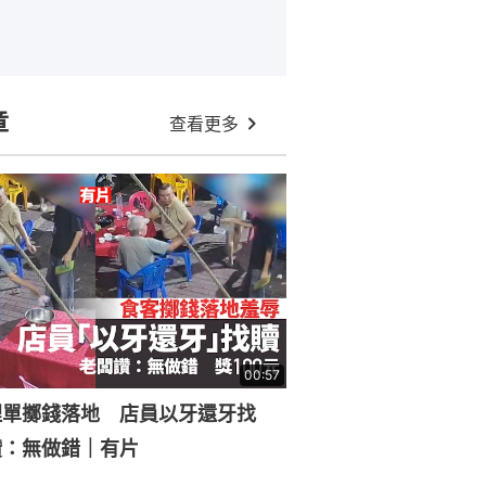
章
查看更多
00:57
埋單擲錢落地 店員以牙還牙找
讚：無做錯｜有片