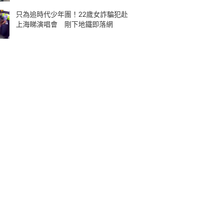
只為追時代少年團！22歲女詐騙犯赴
上海睇演唱會 剛下地鐵即落網