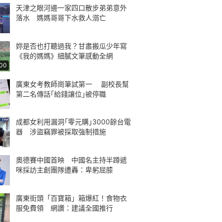
天津之眼河邊一家四口散步弟弟意外
落水 媽媽哥哥下水救人溺亡
妳是否也打聽過我？甘肅搬瓜少年寫
《我的媽媽》細膩文筆感動全網
:00
廣東女考教師崗筆試第一 副校長幫
第二名傳話｢給錢讓位｣被停職
成都女利用漏洞｢零元購｣3000餘台電
器 涉盜竊罪被採取強制措施
奧德賽中國首映 中國名主持半蹲遞
咪採訪主創團隊遭轟：卑躬屈膝
廣東街頭「百寶箱」箱爆紅！食物衣
服免費領 網讚：建議全國推行