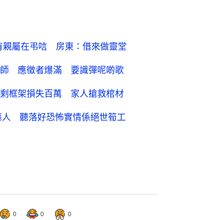
有親屬在弔唁 房東：借來做靈堂
師 應徵者爆滿 要識彈呢啲歌
剩框架損失百萬 家人搶救棺材
墓人 聽落好恐怖實情係絕世筍工
0
0
0