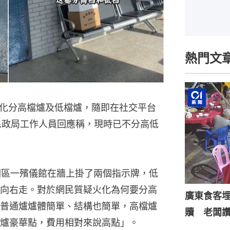
熱門文
化分高檔爐及低檔爐，隨即在社交平台
市民政局工作人員回應稱，現時已不分高低
豐潤區一殯儀館在牆上掛了兩個指示牌，低
向右走。對於網民質疑火化為何要分高
廣東食客
普通爐爐體簡單、結構也簡單，高檔爐
贖 老闆
爐豪華點，費用相對來說高點」。