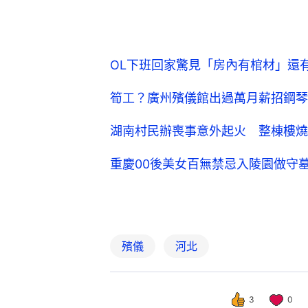
OL下班回家驚見「房內有棺材」還
筍工？廣州殯儀館出過萬月薪招鋼琴
湖南村民辦喪事意外起火 整棟樓燒
重慶00後美女百無禁忌入陵園做守
殯儀
河北
3
0