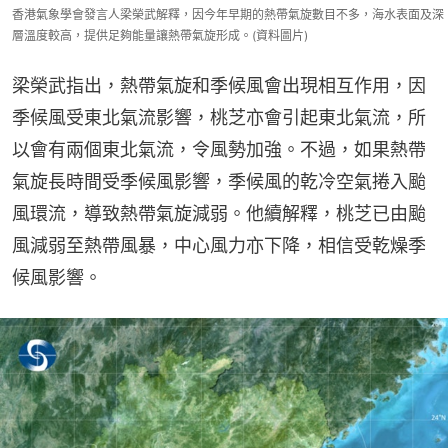
香港氣象學會發言人梁榮武解釋，因今年早期的熱帶氣旋數目不多，海水表面及深
層溫度較高，提供足夠能量讓熱帶氣旋形成。(資料圖片)
梁榮武指出，熱帶氣旋和季候風會出現相互作用，因
季候風受東北氣流影響，桃芝亦會引起東北氣流，所
以會有兩個東北氣流，令風勢加強。不過，如果熱帶
氣旋長時間受季候風影響，季候風的乾冷空氣捲入颱
風環流，導致熱帶氣旋減弱。他續解釋，桃芝已由颱
風減弱至熱帶風暴，中心風力亦下降，相信受乾燥季
候風影響。