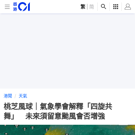
繁
|
简
港聞
天氣
桃芝風球｜氣象學會解釋「四旋共
舞」 未來須留意颱風會否增強