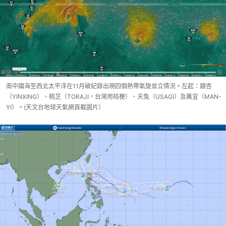
南中國海至西北太平洋在11月破紀錄出現四個熱帶氣旋並立情況。左起：銀杏
（YINXING）、桃芝（TORAJI，台灣用桔梗）、天兔（USAGI）及萬宜（MAN-
YI）。(天文台地球天氣網頁截圖片）