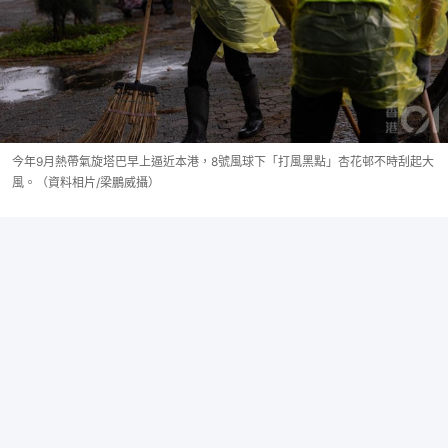
今年9月熱帶氣旋塔巴早上逼近本港，8號風球下「打風黑點」杏花邨不時刮起大
風。（資料相片/梁鵬威攝）