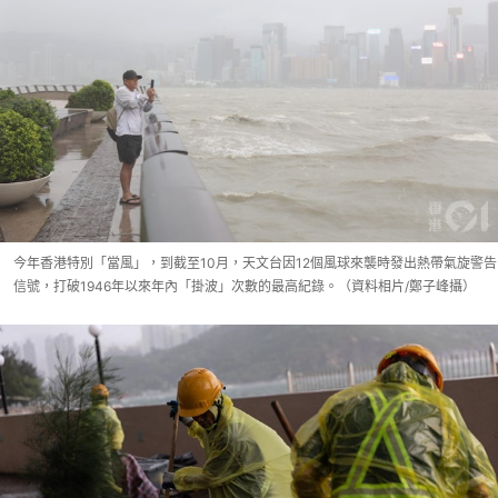
今年香港特別「當風」，到截至10月，天文台因12個風球來襲時發出熱帶氣旋警告
信號，打破1946年以來年內「掛波」次數的最高紀錄。（資料相片/鄭子峰攝）