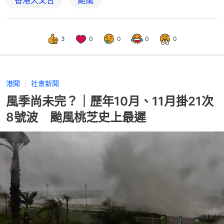
3
0
0
0
0
港聞
社會新聞
風季尚未完？｜歷年10月、11月掛21次
8號波 颱風桃芝史上最遲