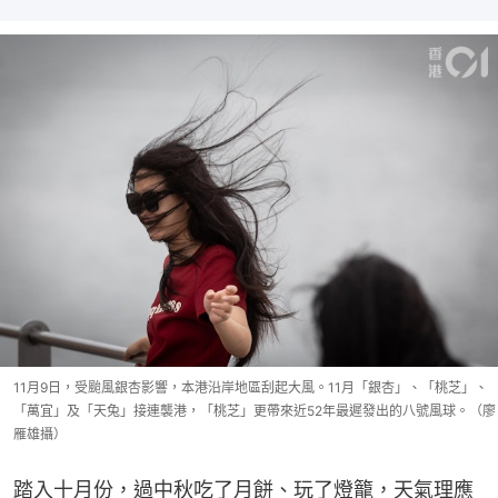
11月9日，受颱風銀杏影響，本港沿岸地區刮起大風。11月「銀杏」、「桃芝」、
「萬宜」及「天兔」接連襲港，「桃芝」更帶來近52年最遲發出的八號風球。（廖
雁雄攝）
踏入十月份，過中秋吃了月餅、玩了燈籠，天氣理應