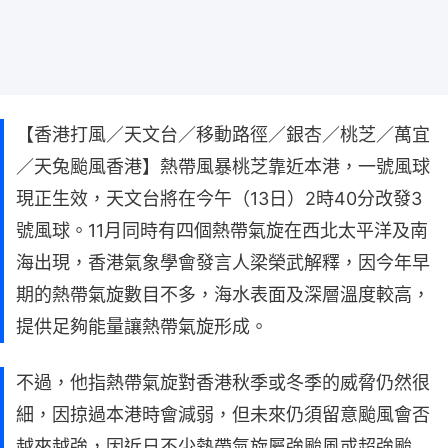
【香港打風／天文台／移動路徑／銀杏／桃芝／萬宜
／天兔颱風香港】熱帶風暴桃芝靠近本港，一號風球
現正生效，天文台將在今午（13日）2時40分改發3
號風球。11月同時有四個熱帶氣旋在西北太平洋及南
海出現，香港氣象學會發言人梁榮武解釋，因今年早
期的熱帶氣旋數目不多，海水表面及深層溫度較高，
提供足夠能量讓熱帶氣旋形成。
不過，他指熱帶氣旋對香港秋季或冬季的威脅仍然很
細，因掠過本港時會減弱，但未來仍須留意颱風會否
越來越強，因近日不少熱帶氣旋屬強颱風或超強颱