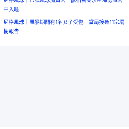
尼格風球｜八號風球加黃雨 露宿者尖沙咀海傍風雨
中入睡
尼格風球｜風暴期間有1名女子受傷 當局接獲11宗塌
樹報告