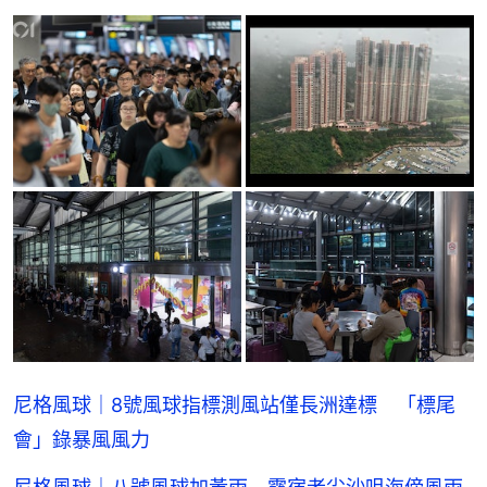
尼格風球｜8號風球指標測風站僅長洲達標 「標尾
會」錄暴風風力