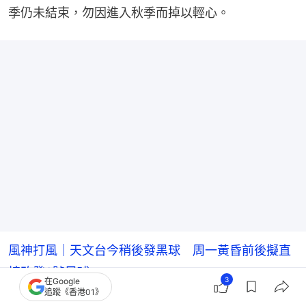
季仍未結束，勿因進入秋季而掉以輕心。
風神打風｜天文台今稍後發黑球 周一黃昏前後擬直
接改發3號風球
3
在Google
追蹤《香港01》
風神打風｜天文台擬下周一發3號風球 周二最近