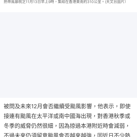
熱帶風暴桃芝11月13日早上9時，集結在香港東南約310公里。(天文台圖片）
被問及未來12月會否繼續受颱風影響，他表示，即使
接連有颱風在太平洋或南中國海出現，對香港秋季或
冬季的威脅仍然很細，因為掠過本港附近時會減弱，
不過未來仍須留意颱風會否越來越強，因近日不少熱