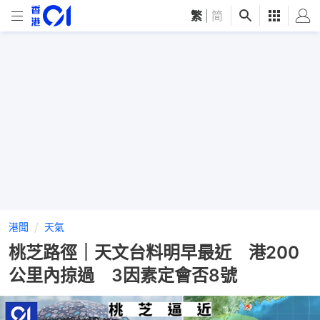
繁
|
简
港聞
天氣
桃芝路徑｜天文台料明早最近 港200
公里內掠過 3因素定會否8號