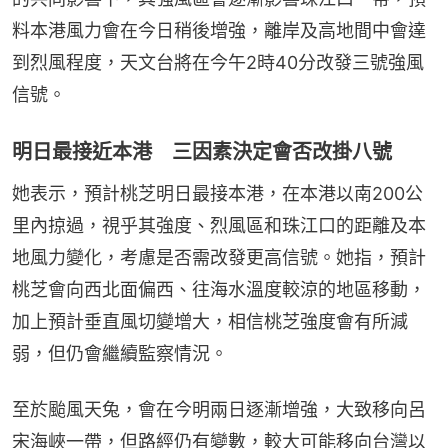
料本港風力會在今日稍後增強，離岸及高地間中會達
到烈風程度，天文台將在今午2時40分改發三號強風
信號。
明日最接近本港 三因素決定會否改掛八號
她表示，預計桃芝明日最接本港，在本港以南200公
里內掠過，視乎其強度、烈風區和珠江口的距離及本
地風力變化，考慮是否需改發更高信號。她指，預計
桃芝會向西北面偏西、往海水溫度較涼的地區移動，
加上預計垂直風切變增大，相信桃芝強度會有所減
弱，但仍會繼續監察情況。
至於颱風天兔，會在今明兩日逐漸增強，大致移向呂
宋海峽一帶，但路經仍有變數，較大可能移向台灣以