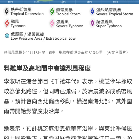
熱帶風暴桃芝11月13日早上9時，集結在香港東南約310公里。(天文台圖片）
料離岸及高地間中會達烈風程度
李淑明在港台節目《千禧年代》表示，桃芝今早採取
較為偏北路徑，但同時已減弱，於清晨減弱成熱帶風
暴，預計會向西北偏西移動，橫過南海北部，其外圍
雨帶開始影響廣東沿岸。
她表示，預計桃芝逐漸靠近華南沿岸，與東北季候風
的共同影響下，其強風區會逐漸影響珠江口一帶，預