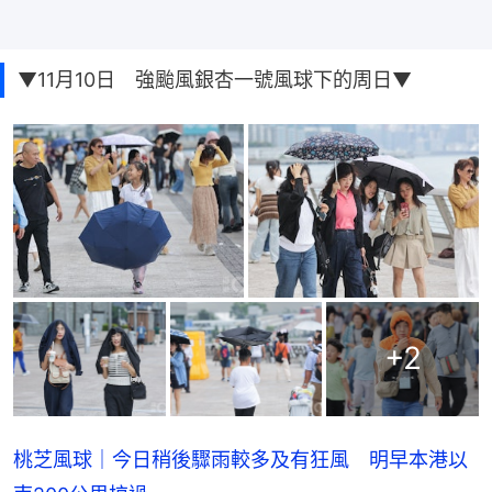
▼11月10日 強颱風銀杏一號風球下的周日▼
+
2
桃芝風球｜今日稍後驟雨較多及有狂風 明早本港以