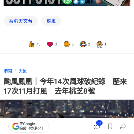
香港天文台
颱風
75
0
5
2
1
港聞
天氣
颱風鳳凰｜今年14次風球破紀錄 歷來
17次11月打風 去年桃芝8號
83
在Google
追蹤《香港01》