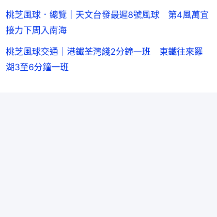
桃芝風球．總覽｜天文台發最遲8號風球 第4風萬宜
接力下周入南海
桃芝風球交通｜港鐵荃灣綫2分鐘一班 東鐵往來羅
湖3至6分鐘一班