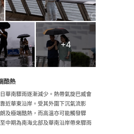
+
4
端酷熱
日華南驟雨逐漸減少。熱帶氣旋巴威會
靠近華東沿岸。受其外圍下沉氣流影
朗及極端酷熱，而高溫亦可能觸發驟
至中期為南海北部及華南沿岸帶來驟雨