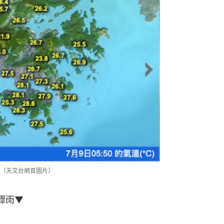
。（天文台網頁圖片）
驟雨▼