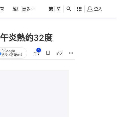
育
經濟
更多
01深圳
繁
觀點
|
简
健康
好食玩飛
登入
女
午炎熱約32度
3
在Google
追蹤《香港01》