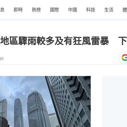
息
即時
熱榜
國際
中國
科技
生活
體
地區驟雨較多及有狂風雷暴 下
25