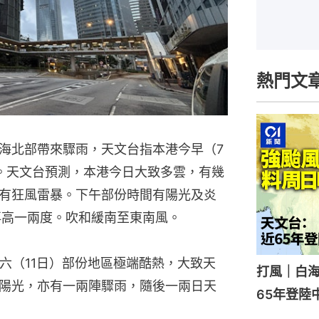
熱門文
海北部帶來驟雨，天文台指本港今早（7
。天文台預測，本港今日大致多雲，有幾
有狂風雷暴。下午部份時間有陽光及炎
再高一兩度。吹和緩南至東南風。
六（11日）部份地區極端酷熱，大致天
打風｜白
陽光，亦有一兩陣驟雨，隨後一兩日天
65年登陸