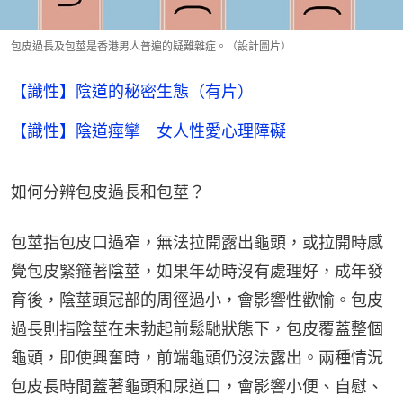
包皮過長及包莖是香港男人普遍的疑難雜症。（設計圖片）
【識性】陰道的秘密生態（有片）
【識性】陰道痙攣 女人性愛心理障礙
如何分辨包皮過長和包莖？
包莖指包皮口過窄，無法拉開露出龜頭，或拉開時感
覺包皮緊箍著陰莖，如果年幼時沒有處理好，成年發
育後，陰莖頭冠部的周徑過小，會影響性歡愉。包皮
過長則指陰莖在未勃起前鬆馳狀態下，包皮覆蓋整個
龜頭，即使興奮時，前端龜頭仍沒法露出。兩種情況
包皮長時間蓋著龜頭和尿道口，會影響小便、自慰、