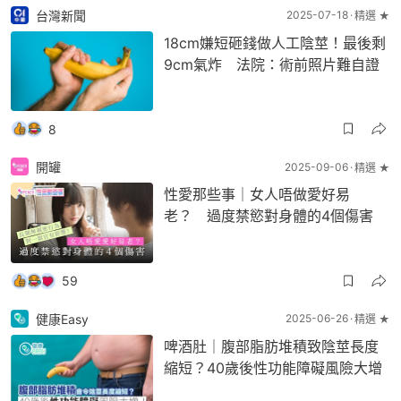
台灣新聞
2025-07-18
精選 ★
18cm嫌短砸錢做人工陰莖！最後剩
9cm氣炸 法院：術前照片難自證
8
開罐
2025-09-06
精選 ★
性愛那些事｜女人唔做愛好易
老？ 過度禁慾對身體的4個傷害
59
健康Easy
2025-06-26
精選 ★
啤酒肚｜腹部脂肪堆積致陰莖長度
縮短？40歲後性功能障礙風險大增