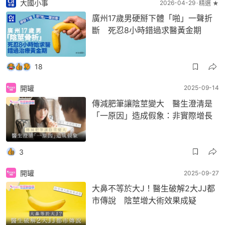
大國小事
2026-04-29
精選 ★
廣州17歲男硬掰下體「啪」一聲折
斷 死忍8小時錯過求醫黃金期
18
開罐
2025-09-14
傳減肥筆讓陰莖變大 醫生澄清是
「一原因」造成假象：非實際增長
3
開罐
2025-09-27
大鼻不等於大J！醫生破解2大JJ都
市傳說 陰莖增大術效果成疑