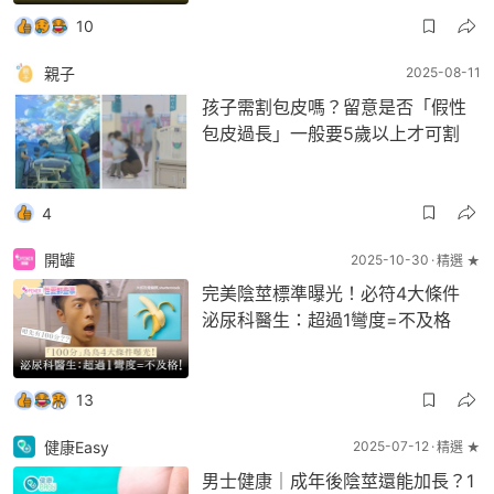
10
親子
2025-08-11
孩子需割包皮嗎？留意是否「假性
包皮過長」一般要5歲以上才可割
4
開罐
2025-10-30
精選 ★
完美陰莖標準曝光！必符4大條件
泌尿科醫生：超過1彎度=不及格
13
健康Easy
2025-07-12
精選 ★
男士健康｜成年後陰莖還能加長？1