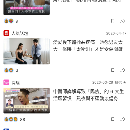
解答疑問 揭7個不舉的真正原因
9
人氣話題
2026-04-17
愛愛後下體撕裂疼痛 她怨男友太
大 醫曝「太衝洞」才是受傷關鍵
3
開罐
2026-03-28
精選 ★
中醫師詳解導致「陽痿」的 6 大生
活壞習慣 熬夜與不運動最傷身
88