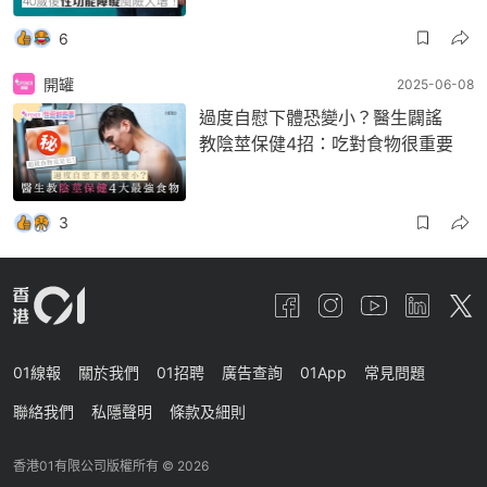
6
開罐
2025-06-08
過度自慰下體恐變小？醫生闢謠
教陰莖保健4招：吃對食物很重要
3
01線報
關於我們
01招聘
廣告查詢
01App
常見問題
聯絡我們
私隱聲明
條款及細則
香港01有限公司版權所有 ©
2026