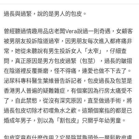
過長與過緊，說的是男人的包皮。
曾經聽過情趣用品店老闆Vera說過一則奇遇，女顧客
被男朋友投訴陰道過窄，因男朋友每次進入都疼痛非
常，她從未聽說有男生投訴女人「太窄」，仔細查
問，真正原因是男方包皮過緊（包莖），過長的皺摺
在陰道裡反覆撕磨，怪不得痛，連愛也做不下去了。
泌尿科專科醫生葉維晉告訴記者，包皮過長及包莖是
香港男人普遍的疑難雜症，有個案因為行房太痛受不
了，自此禁慾，從沒有深究原因，直至做過手術，將
過長包皮切除才初嚐魚水之歡。這類個案指的都是已
婚成年男子，別以為「割包皮」只關乎年幼男童。
包皮究竟有什麼作用？它是陰莖龜頭外一層鬆軟皮膚