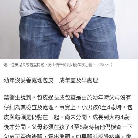
遇上包皮過長或包莖問題，男士們千萬別因此諱疾忌醫。（iStock）
幼年沒妥善處理包皮　成年宜及早處理
葉醫生說到，包皮過長或包莖是由於幼年時父母沒有
仔細為其檢查及處理。事實上，小男孩0至4歲時，包
皮與龜頭是仍黏在一起，尚未分開，成長到大約4歲
後才分開。父母必須在孩子4至5歲時替他們檢查一下
包皮可否向後翻，露出龜頭。如果翻時感覺疼痛，像