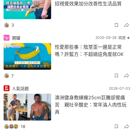
招視覺效果加分改善性生活品質
3
開罐
2025-09-28
精選 ★
性愛那些事｜陰莖歪一邊是正常
嗎？許藍方：不超過這角度就OK
7
人氣話題
2026-07-03
澳洲健身教練擁25cm巨雕卻覺痛
苦 親吐辛酸史：常年淪人肉性玩
具
18