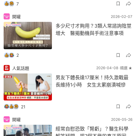
7
開罐
2026-02-07
多少尺寸才夠用？3類人常諮詢陰莖
增大 醫揭動機與手術注意事項
2
人氣話題
2026-04-08
精選 ★
男友下體長達17厘米！持久激戰最
長維持1小時 女生太累崩潰喊慘
21
開罐
2026-05-26
經常自慰恐致「腎虧」？醫生科學