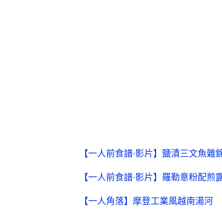
【一人前食譜·影片】鹽漬三文魚雜
【一人前食譜·影片】羅勒意粉配煎
【一人角落】摩登工業風越南湯河 V