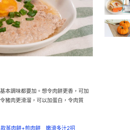
基本調味都要加。想令肉餅更香，可加
令豬肉更滑溜，可以加蛋白，令肉質
4款蒸肉餅+煎肉餅　嫩滑多汁2招