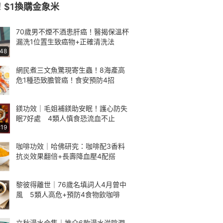
！$1換購金象米
70歲男不煙不酒患肝癌！醫揭保溫杯
漏洗1位置生致癌物+正確清洗法
:48
網民煮三文魚驚現寄生蟲！8海產高
危1種恐致膽管癌！食安預防4招
鎂功效｜毛姐補鎂助安眠！護心防失
眠7好處 4類人慎食恐流血不止
:19
咖啡功效｜哈佛研究：咖啡配3香料
抗炎效果翻倍+長壽降血壓4配搭
黎彼得離世｜76歲名填詞人4月曾中
風 5類人高危+預防4食物飲咖啡
立秋湯水合集｜推介6款湯水滋陰潤