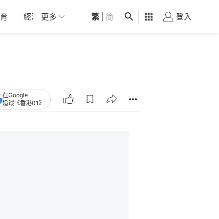
育
經濟
更多
01深圳
繁
觀點
|
简
健康
好食玩飛
登入
女
在Google
追蹤《香港01》