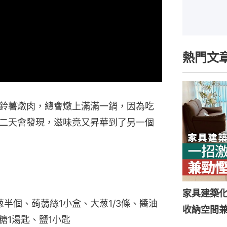
熱門文
鈴薯燉肉，總會燉上滿滿一鍋，因為吃
二天會發現，滋味竟又昇華到了另一個
家具建築
葱半個、蒟蒻絲1小盒、大葱1/3條、醬油
收納空間
糖1湯匙、鹽1小匙