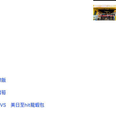
錦飯
露筍
S 美日至hit龍蝦包