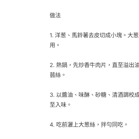
做法
1. 洋葱、馬鈴薯去皮切成小塊。大
用。
2. 熱鍋，先炒香牛肉片，直至溢
蒻絲。
3. 以醬油、味醂、砂糖、清酒調校
至入味。
4. 吃前灑上大葱絲，拌勻同吃。