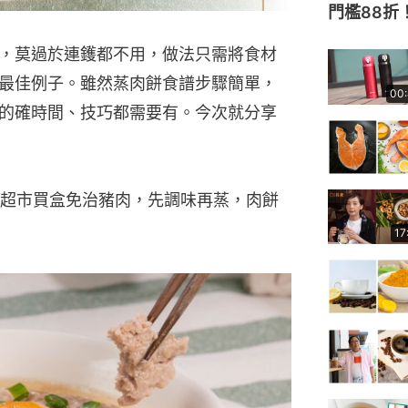
門檻88折
，莫過於連鑊都不用，做法只需將食材
最佳例子。雖然蒸肉餅食譜步驟簡單，
00
的確時間、技巧都需要有。今次就分享
超市買盒免治豬肉，先調味再蒸，肉餅
17