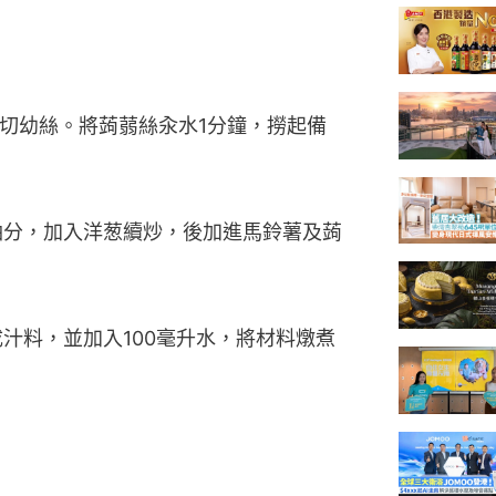
葱切幼絲。將蒟蒻絲汆水1分鐘，撈起備
出油分，加入洋葱續炒，後加進馬鈴薯及蒟
成汁料，並加入100毫升水，將材料燉煮