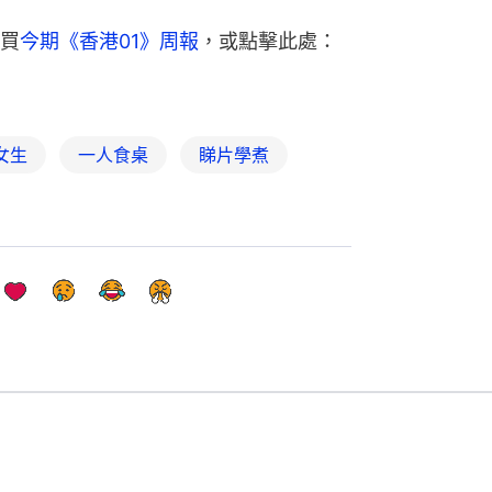
買
今期《香港01》周報
，或點擊此處：
 女生
一人食桌
睇片學煮