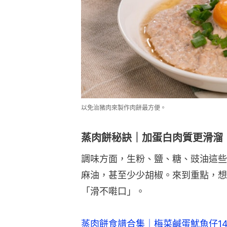
以免治豬肉來製作肉餅最方便。
蒸肉餅秘訣｜加蛋白肉質更滑溜
調味方面，生粉、鹽、糖、豉油這些
麻油，甚至少少胡椒。來到重點，想
「滑不嚡口」。
蒸肉餅食譜合集｜梅菜鹹蛋魷魚仔1