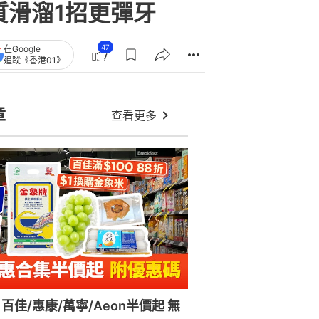
質滑溜1招更彈牙
47
在Google
追蹤《香港01》
章
查看更多
百佳/惠康/萬寧/Aeon半價起 無