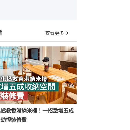
章
查看更多
化拯救香港納米樓！一招激增五成
兼勁慳裝修費