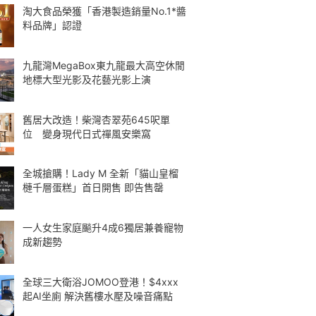
淘大食品榮獲「香港製造銷量No.1*醬
料品牌」認證
九龍灣MegaBox東九龍最大高空休閒
地標大型光影及花藝光影上演
舊居大改造！柴灣杏翠苑645呎單
位 變身現代日式禪風安樂窩
全城搶購！Lady M 全新「貓山皇榴
槤千層蛋糕」首日開售 即告售罄
一人女生家庭飈升4成6獨居兼養寵物
成新趨勢
全球三大衛浴JOMOO登港！$4xxx
起AI坐廁 解決舊樓水壓及噪音痛點