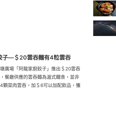
餃子—＄20雲吞麵有4粒雲吞
塘廣場「阿龍家廚餃子」推出＄20雲吞
，餐廳供應的雲吞麵為滬式麵食，並非
4顆菜肉雲吞，加＄6可以加配飲品，獲