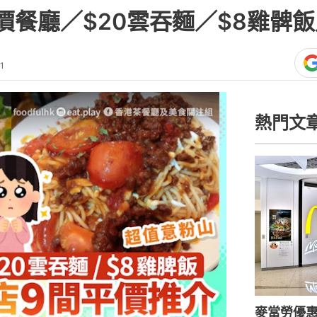
價餐廳／$20雲吞麵／$8雞髀飯
1
熱門文
麥當勞優惠｜