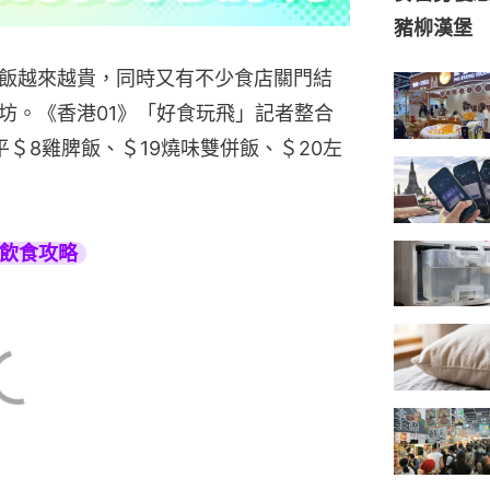
豬柳漢堡 M
飯越來越貴，同時又有不少食店關門結
坊。《香港01》「好食玩飛」記者整合
＄8雞脾飯、＄19燒味雙併飯、＄20左
旅遊飲食攻略