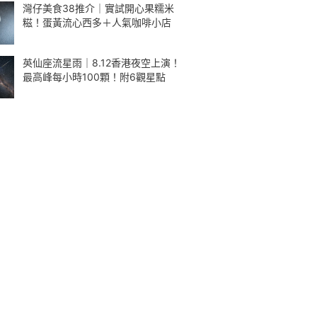
灣仔美食38推介｜實試開心果糯米
糍！蛋黃流心西多＋人氣咖啡小店
英仙座流星雨｜8.12香港夜空上演！
最高峰每小時100顆！附6觀星點