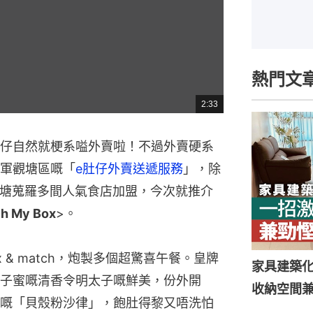
熱門文
2:33
總
共
時
間
仔自然就梗系嗌外賣啦！不過外賣硬系
軍觀塘區嘅「
e肚仔外賣送遞服務
」，除
系觀塘蒐羅多間人氣食店加盟，今次就推介
h My Box
>。
 & match，炮製多個超驚喜午餐。皇牌
家具建築
子蜜嘅清香令明太子嘅鮮美，份外開
收納空間
嘅「貝殼粉沙律」，飽肚得黎又唔洗怕