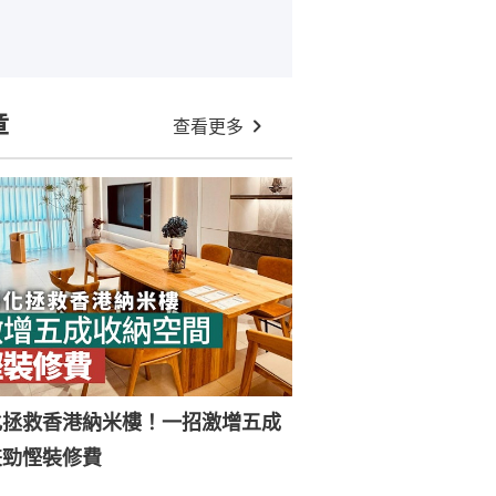
章
查看更多
化拯救香港納米樓！一招激增五成
兼勁慳裝修費