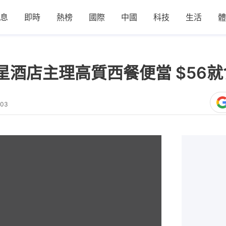
息
即時
熱榜
國際
中國
科技
生活
體
酒店主理高質西餐便當 $56就
:03