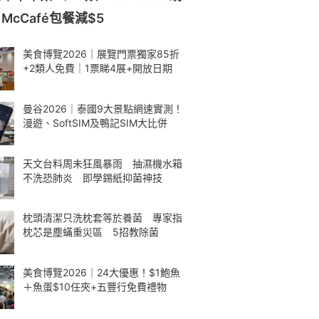
cCafé包餐減$5
美食博覽2026｜展覽門票獨家85折
+2類人免費｜1票睇4展+開放日期
曼谷2026｜泰國9大景點網速實測！
漫遊、SoftSIM及鴨記SIM大比併
天文台料周未狂風暴雨 抽濕機水箱
不洗恐肺炎 即學錫紙抑菌神技
枕頭清潔只洗枕套等於養菌 專家指
枕芯是塵蟎重災區 5招教除菌
美食博覽2026｜24大優惠！$1鮑魚
＋魚蛋$10任夾+五豐行免費禮物