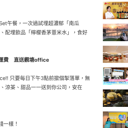
 Set午餐，一次過試埋超濃郁「南瓜
、配埋飲品「檸檬香茅薏米水」，食好
費　直送觀塘office
ice‼ 只要每日下午3點前撳個掣落單，無
、涼茶、甜品一一送到你公司，安在
價錢一樣！