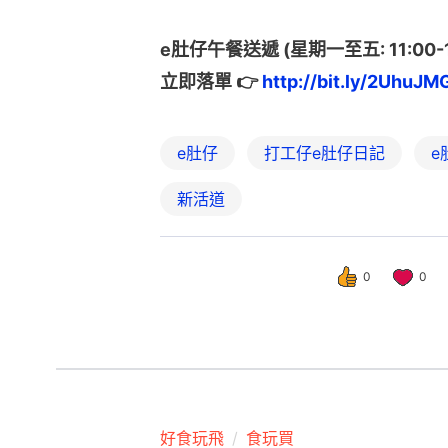
e肚仔午餐送遞 (星期一至五: 11:00-1
立即落單 👉 
http://bit.ly/2UhuJM
e肚仔
打工仔e肚仔日記
e
新活道
0
0
好食玩飛
食玩買