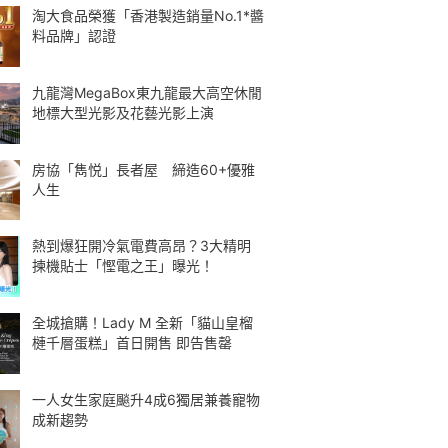
淘大食品榮獲「香港製造銷量No.1*醬
料品牌」認證
九龍灣MegaBox東九龍最大高空休閒
地標大型光影及花藝光影上演
房協「雋悦」長者屋 締造60+優雅
人生
熱到爆狂開冷氣電費高昂？3大精明
揀機貼士「慳電之王」曝光！
全城搶購！Lady M 全新「貓山皇榴
槤千層蛋糕」首日開售 即告售罄
一人女生家庭飈升4成6獨居兼養寵物
成新趨勢