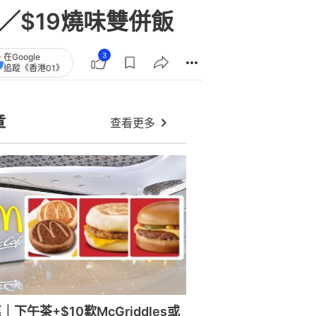
／$19燒味雙併飯
3
在Google
追蹤《香港01》
章
查看更多
下午茶+$10歎McGriddles或