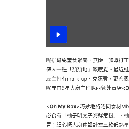
播
放
影
片
呢排避免堂食聚餐，無飯一族嘅打工
俾人一種「頹頹地」嘅感覺。最近進
左主打冇mark-up、免運費，更
呢間由5星大廚主理嘅西餐外賣店<
O
<
Oh My Box
>巧妙地將唔同食材Mix
必食有「柚子明太子海鮮意粉」，柚
胃；細心嘅大廚仲設計左三款低熱量