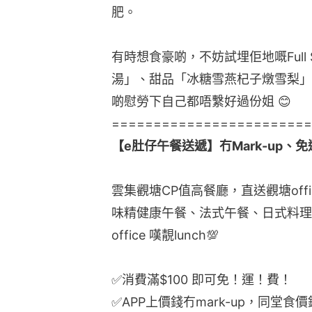
肥。
有時想食豪啲，不妨試埋佢地嘅Full
湯」、甜品「冰糖雪燕杞子燉雪梨」
啲慰勞下自己都唔繫好過份姐 😊
========================
【e肚仔午餐送遞】冇Mark-up、免運
雲集觀塘CP值高餐廳，直送觀塘off
味精健康午餐、法式午餐、日式料理
office 嘆靚lunch💯
✅消費滿$100 即可免！運！費！
✅APP上價錢冇mark-up，同堂食