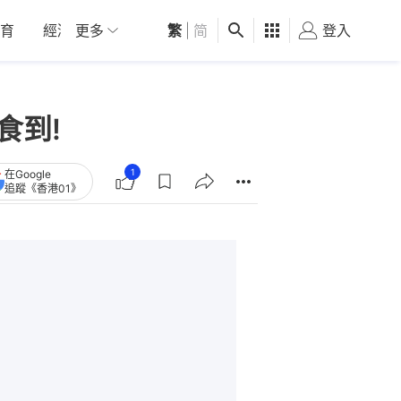
育
經濟
更多
01深圳
繁
觀點
|
简
健康
好食玩飛
登入
女
食到!
1
在Google
追蹤《香港01》