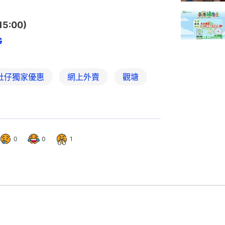
5:00)
G
肚仔獨家優惠
網上外賣
觀塘
0
0
1