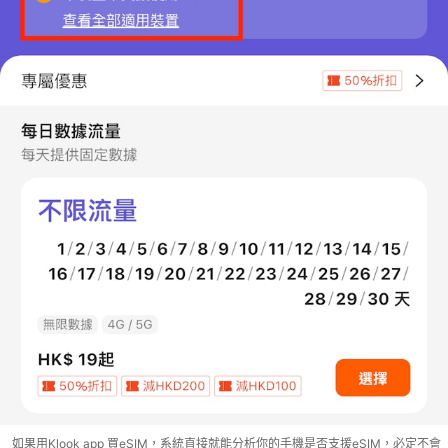
如果用Klook app 買eSIM，系統直接就能分析你的手機是否支援eSIM，必定不會