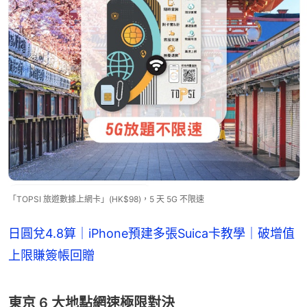
「TOPSI 旅遊數據上網卡」(HK$98)，5 天 5G 不限速
日圓兌4.8算｜iPhone預建多張Suica卡教學｜破增值
上限賺簽帳回贈
東京 6 大地點網速極限對決