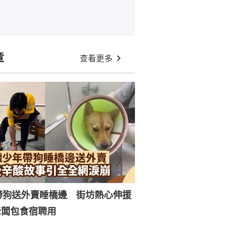
章
查看更多
帶狗送外賣睡橋邊 街坊熱心伸援
老闆包食宿聘用