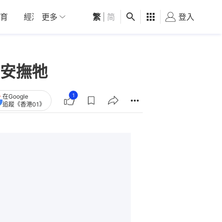
育
經濟
更多
01深圳
繁
觀點
|
简
健康
好食玩飛
登入
女
安撫牠
1
在Google
追蹤《香港01》