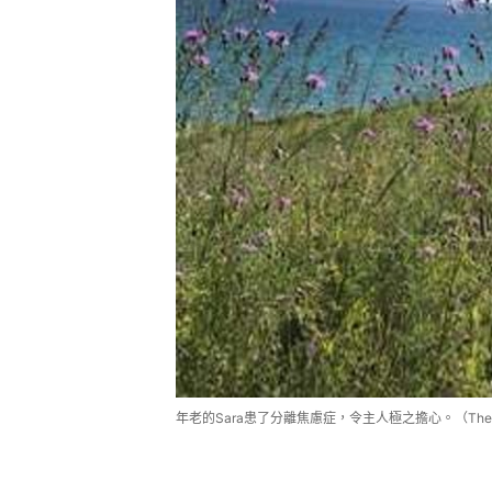
年老的Sara患了分離焦慮症，令主人極之擔心。（The 