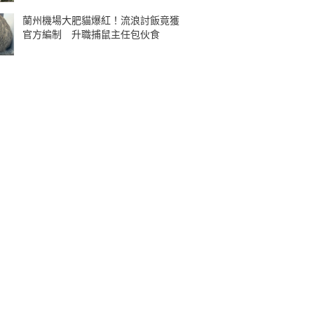
蘭州機場大肥貓爆紅！流浪討飯竟獲
官方編制 升職捕鼠主任包伙食