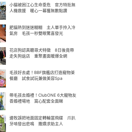
小貓被困江心生命垂危 官方特批無
人機救援 暖心一幕獲無數點讚
肥貓熱到迷迷糊糊 主人單手拎入冷
氣房 毛孩一秒雙眼驚喜發光
花店狗認真聽尋犬特徵 8日後竟帶
走失狗返店 重聚畫面暖爆全網
毛孩好去處！BBF旗艦店打造寵物茶
餐廳 試食試玩兼做美容Spa
帶毛孩去婚禮！ClubONE 6大寵物友
善婚禮場地 窩心配套全面睇
邊牧誤把地面固定轉輪當飛碟 爪扒
牙啃發出悲鳴 撒嬌求助主人