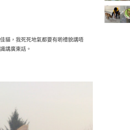
佳貓，我死死地氣都要有啲禮貌講唔
識講廣東話。