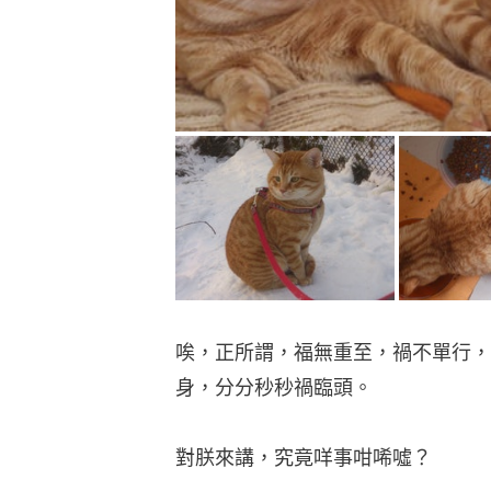
唉，正所謂，福無重至，禍不單行，
身，分分秒秒禍臨頭。
對朕來講，究竟咩事咁唏噓？