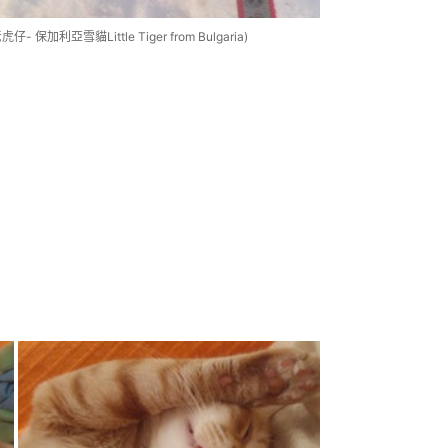
亞雪貓Little Tiger from Bulgaria)