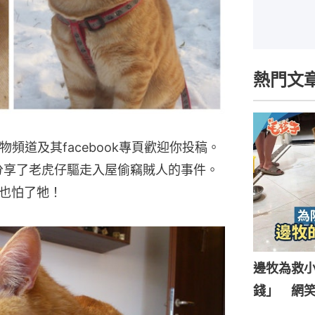
熱門文
頻道及其facebook專頁歡迎你投稿。
她分享了老虎仔驅走入屋偷竊賊人的事件。
也怕了牠！
邊牧為救
錢」 網