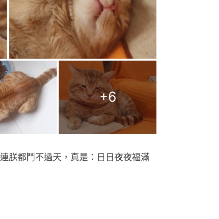
+
6
連朕都鬥不過天，真是：日日夜夜福滿