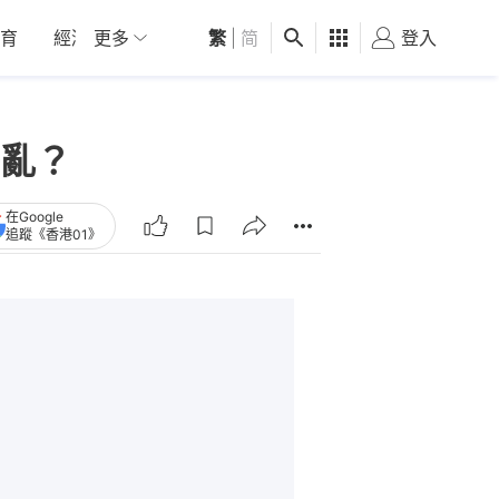
育
經濟
更多
01深圳
繁
觀點
|
简
健康
好食玩飛
登入
女
亂？
在Google
追蹤《香港01》