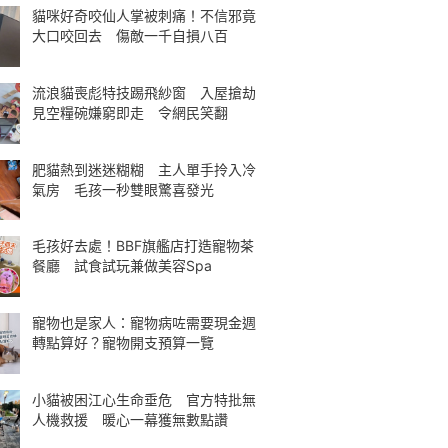
貓咪好奇咬仙人掌被刺痛！不信邪竟
大口咬回去 傷敵一千自損八百
流浪貓喪彪特技踢飛紗窗 入屋搶劫
見空糧碗嫌窮即走 令網民笑翻
肥貓熱到迷迷糊糊 主人單手拎入冷
氣房 毛孩一秒雙眼驚喜發光
毛孩好去處！BBF旗艦店打造寵物茶
餐廳 試食試玩兼做美容Spa
寵物也是家人：寵物病咗需要現金週
轉點算好？寵物開支預算一覽
小貓被困江心生命垂危 官方特批無
人機救援 暖心一幕獲無數點讚