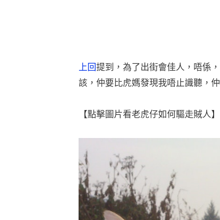
上回
提到，為了出街會佳人，唔係，
該，仲要比虎媽發現我唔止識聽，仲
【點擊圖片看老虎仔如何驅走賊人】