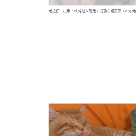
老虎仔一出手，就將賊人驅走，成功守護家園。(fb@老虎仔- 保加利