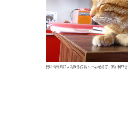
我唔出聲唔好以為我係病貓。(fb@老虎仔- 保加利亞雪貓Little T