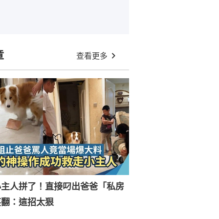
章
查看更多
小主人拼了！直接叼出爸爸「私房
笑翻：這招太狠