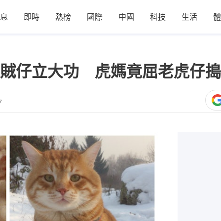
息
即時
熱榜
國際
中國
科技
生活
體
賊仔立大功 虎媽竟屈老虎仔搗
7