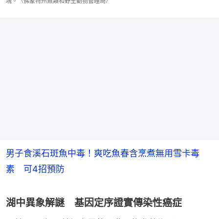
塊。（佛蒙特州魚類和野生動物管理局）
男子食溪石斑魚中毒！爽吃魚春含烹煮無用雪卡毒
素 可4招預防
湖中異象解謎 基因定序證實傳染性癌症