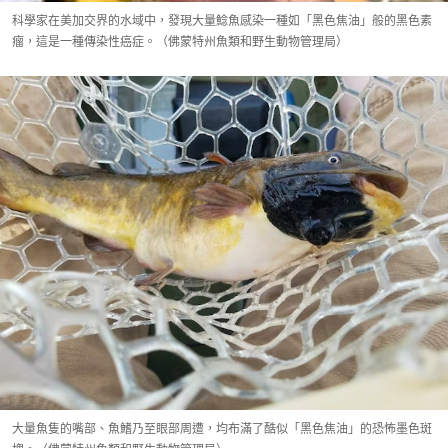
科學家在美加交界的水域中，發現大量鯰魚感染一種如「黑色焦油」般的黑色素
瘤，這是一種傳染性癌症。（佛蒙特州魚類和野生動物管理局）
大量魚隻的嘴部、魚鰭乃至眼部周遭，均布滿了酷似「黑色焦油」的恐怖墨色斑