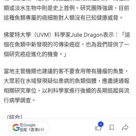
類或淡水生物中則是史上首例。研究團隊強調，目前
這種魚類專屬的癌細胞對人類沒有已知健康威脅。
佛蒙特大學（UVM）科學家Julie Dragon表示：「這
個在魚類中新發現的可傳染癌症，也為我們提供了一
個研究癌症進化的機會。」
當地主管機關也建議釣客不要食用帶有腫瘤的魚隻，
大眾若在水域發現疑似患病的魚類個體，應盡速通報
相關研究單位，以利科學家進行後續的長期追蹤與流
行病學調查。
（綜合）
4
在Google
追蹤《香港01》
其他報道：
身體長痣是警號！醫生揭痣長這裏致死率