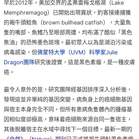
早於2012年，美加交界的孟弗雷梅戈格湖（Lake 
Memphremagog）已開始出現異狀，釣客接連捕獲
的褐牛頭鯰魚（brown bullhead catfish），大量魚
隻的嘴部、魚鰭乃至眼部周遭，均布滿了酷似「黑色
焦油」的恐怖墨色斑塊。最初眾人以為是湖泊污染或
病毒感染，但
佛蒙特大學（UVM）科學家Julie 
Dragon團隊
研究後證實，這是黑色素瘤，是一種皮膚
癌。
最令人意外的是，研究團隊經基因排序深入分析後，
發現這並非單純的基因突變。病魚身上的癌細胞基因
與宿主本身完全不同，但所有患病魚隻體內的腫瘤基
因相似度卻極高，意味着癌細胞來源自同一隻宿主，
其後脫離宿主在水域中尋找下一個目標。最新一期的