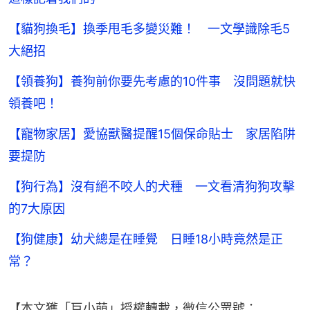
【貓狗換毛】換季甩毛多變災難！ 一文學識除毛5
大絕招
【領養狗】養狗前你要先考慮的10件事 沒問題就快
領養吧！
【寵物家居】愛協獸醫提醒15個保命貼士 家居陷阱
要提防
【狗行為】沒有絕不咬人的犬種 一文看清狗狗攻擊
的7大原因
【狗健康】幼犬總是在睡覺 日睡18小時竟然是正
常？
【本文獲「巨小萌」授權轉載，微信公眾號：