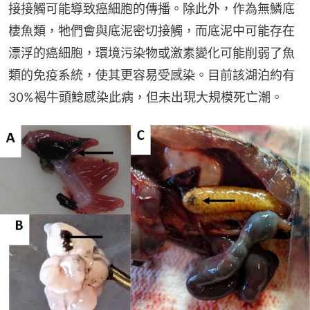
接接觸可能導致癌細胞的傳播。除此外，作為無鱗底
棲魚類，牠們會與底泥密切接觸，而底泥中可能存在
漂浮的癌細胞，環境污染物或激素變化可能削弱了魚
類的免疫系統，使其更容易受感染。目前該湖泊約有
30%褐牛頭鯰感染此病，但未出現大規模死亡潮。