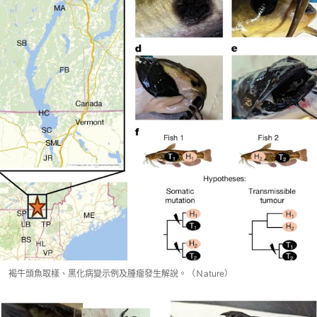
褐牛頭魚取樣、黑化病變示例及腫瘤發生解說。（Ｎature）