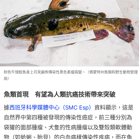
棕色牛頭鯰魚身上可見遍佈傳染性黑色素瘤病變。（佛蒙特州魚類和野生動物管理
局）
魚類首現 有望為人類抗癌技術帶來突破
據
西班牙科學媒體中心（SMC Esp）
資料顯示，這是
自然界中第四種被發現的傳染性癌症，前三種分別為
袋獾的面部腫瘤、犬隻的性病腫瘤以及雙殼類軟體動
物（如蛤蜊、貽貝）的白血病樣傳染性疾病，而在魚