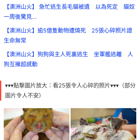
【澳洲山火】 急忙逃生長毛貓被遺 以為死定 貓奴
一周後驚見...
【澳洲山火】逾5億隻動物遭燒死 25張心碎照片證
生命無常
【澳洲山火】狗狗與主人死裏逃生 坐軍艦逃離 人
狗互擁超感動
▾▾▾點撃圖片放大：看25張令人心碎的照片▾▾▾（部分
圖片令人不安）