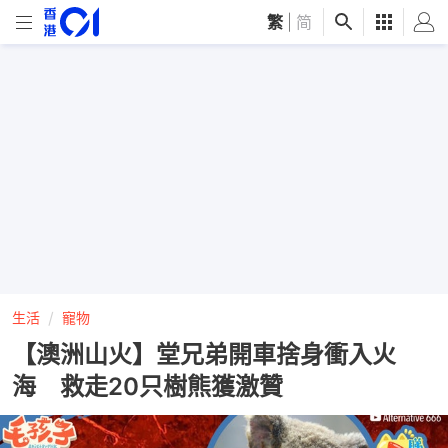
繁
|
简
生活
寵物
【澳洲山火】堂兄弟開車捨身衝入火
海 救走20只樹熊獲激贊