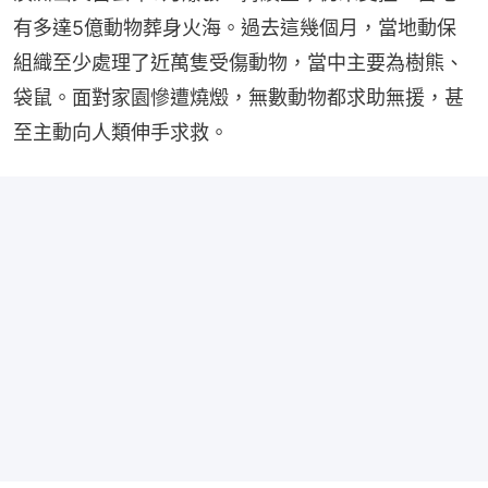
有多達5億動物葬身火海。過去這幾個月，當地動保
組織至少處理了近萬隻受傷動物，當中主要為樹熊、
袋鼠。面對家園慘遭燒燬，無數動物都求助無援，甚
至主動向人類伸手求救。