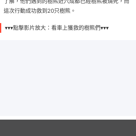
了解，他們遇到的樹熊近六成都已經樹熊被燒死，而
這次行動成功救到20只樹熊。
▾▾▾點撃影片放大：看車上獲救的樹熊們▾▾▾