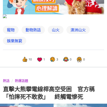
寵物
動物熱話
山火
澳洲山火
娛樂無窮
10
1
3
0
0
熱話
熱爆話題
直擊大熊攀電線桿高空受困 官方稱
「怕摔死不敢救」 終觸電慘死