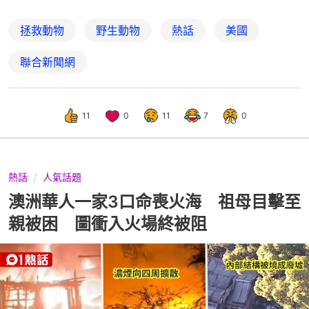
拯救動物
野生動物
熱話
美國
聯合新聞網
11
0
11
7
0
熱話
人氣話題
澳洲華人一家3口命喪火海 祖母目擊至
親被困 圖衝入火場終被阻