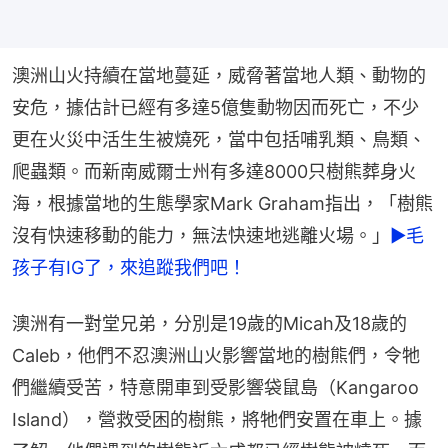
澳洲山火持續在當地蔓延，威脅著當地人類、動物的
安危，據估計已經有多達5億隻動物因而死亡，不少
更在火災中活生生被燒死，當中包括哺乳類、鳥類、
爬蟲類。而新南威爾士州有多達8000只樹熊葬身火
海，根據當地的生態學家Mark Graham指出，「樹熊
沒有快速移動的能力，無法快速地逃離火場。」
►毛
孩子有IG了，來追蹤我們吧！
澳洲有一對堂兄弟，分別是19歲的Micah及18歲的
Caleb，他們不忍澳洲山火影響當地的樹熊們，令牠
們繼續受苦，特意開車到受影響袋鼠島（Kangaroo 
Island），營救受困的樹熊，將牠們安置在車上。據