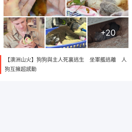
+
20
【澳洲山火】狗狗與主人死裏逃生 坐軍艦逃離 人
狗互擁超感動