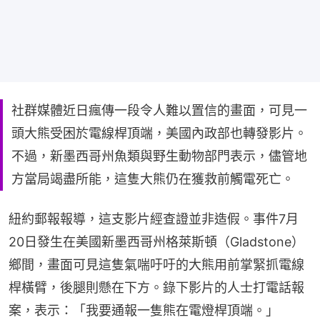
社群媒體近日瘋傳一段令人難以置信的畫面，可見一
頭大熊受困於電線桿頂端，美國內政部也轉發影片。
不過，新墨西哥州魚類與野生動物部門表示，儘管地
方當局竭盡所能，這隻大熊仍在獲救前觸電死亡。
紐約郵報報導，這支影片經查證並非造假。事件7月
20日發生在美國新墨西哥州格萊斯頓（Gladstone）
鄉間，畫面可見這隻氣喘吁吁的大熊用前掌緊抓電線
桿橫臂，後腿則懸在下方。錄下影片的人士打電話報
案，表示：「我要通報一隻熊在電燈桿頂端。」