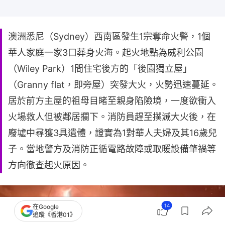
澳洲悉尼（Sydney）西南區發生1宗奪命火警，1個
華人家庭一家3口葬身火海。起火地點為威利公園
（Wiley Park）1間住宅後方的「後園獨立屋」
（Granny flat，即旁屋）突發大火，火勢迅速蔓延。
居於前方主屋的祖母目睹至親身陷險境，一度欲衝入
火場救人但被鄰居攔下。消防員趕至撲滅大火後，在
廢墟中尋獲3具遺體，證實為1對華人夫婦及其16歲兒
子。當地警方及消防正循電路故障或取暖設備肇禍等
方向徹查起火原因。
14
在Google
追蹤《香港01》