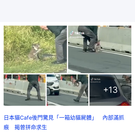
+
13
日本貓Cafe後門驚見「一箱幼貓屍體」 內部滿抓
痕 揭曾拼命求生