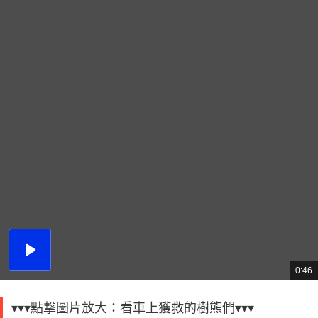
播
放
0:46
總
影
共
片
時
間
▾▾▾點撃圖片放大：看車上獲救的樹熊們▾▾▾