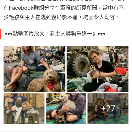
在Facebook群組分享在軍艦的所見所聞，當中有不
少毛孩與主人在逃難後形影不離，場面令人動容。
▾▾▾點撃圖片放大：看主人與狗重逢一刻▾▾▾
+
27