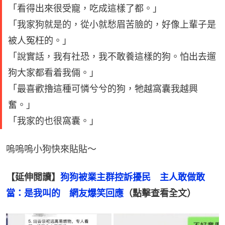
「看得出來很受寵，吃成這樣了都。」
「我家狗就是的，從小就愁眉苦臉的，好像上輩子是
被人冤枉的。」
「說實話，我有社恐，我不敢養這樣的狗。怕出去遛
狗大家都看着我倆。」
「最喜歡擼這種可憐兮兮的狗，牠越窩囊我越興
奮。」
「我家的也很窩囊。」
嗚嗚嗚小狗快來貼貼～
【延伸閲讀】
狗狗被業主群控訴擾民　主人敢做敢
當：是我叫的　網友爆笑回應
（點擊查看全文）