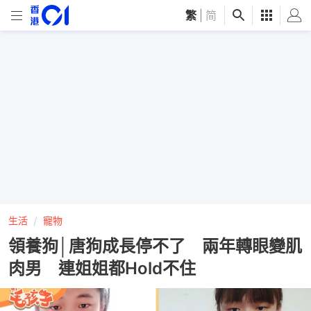
繁
|
简
生活
寵物
領養狗│唐狗成長停不了 兩年轉眼變肌
肉男 連姐姐都Hold不住