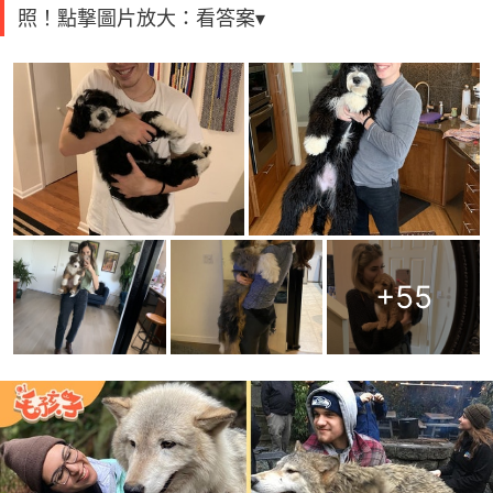
照！點撃圖片放大：看答案▾
+
55