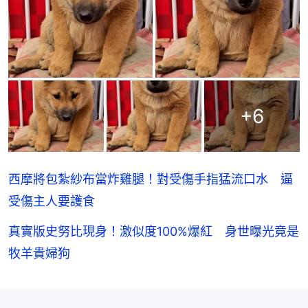
+
6
西摩將包紮紗布當炸雞腿！對受傷手指猛流口水 逼
受傷主人要護食
真實版史努比現身！激似度100%爆紅 身世曝光竟是
牧羊貴婦狗