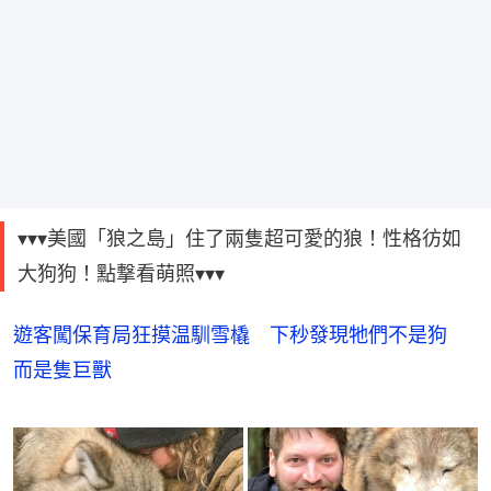
▾▾▾美國「狼之島」住了兩隻超可愛的狼！性格彷如
大狗狗！點撃看萌照▾▾▾
遊客闖保育局狂摸温馴雪橇 下秒發現牠們不是狗
而是隻巨獸