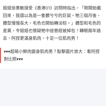
姐姐徐惠敏接受《香港01》訪問時指出，「剛開始載
回來，我還以為是一隻髒兮兮的巨鼠。牠三個月後，
體型慢慢長大，毛色也開始轉淡棕。」體型和毛色的
差異，令姐姐也懷疑牠中途曾經被掉包！轉眼兩年過
去，阿捏更滿身肌肉，十足一位肌肉男！
▾▾▾超萌小鮮肉變身肌肉男？點撃圖片放大：看阿捏
對比照▾▾▾