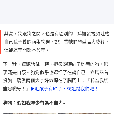
其實，狗跟狗之間，也是有區別的！嫲嫲發視頻吐槽
自己孫子養的兩隻狗狗，說別看牠們體型高大威猛，
但卻連守門都不會守。
下一秒，嫲嫲話鋒一轉，把鏡頭轉向了她養的狗，眼
裏滿是自豪。狗狗似乎也聽懂了在誇自己，立馬昂首
挺胸，驕傲兩個大字好似焊在了腦門上：「我為我奶
盡忠職守！」
►毛孩子有IG了，來追蹤我們吧！
狗狗：假如我年少有為不自卑~