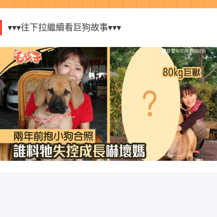
▾▾▾往下拉繼續看巨狗故事▾▾▾