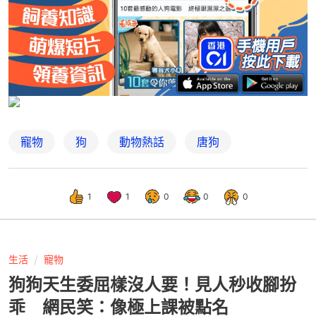
寵物
狗
動物熱話
唐狗
1
1
0
0
0
生活
寵物
狗狗天生委屈樣沒人要！見人秒收腳扮
乖 網民笑：像極上課被點名