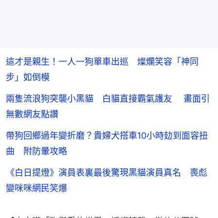
這才是親生！一人一狗單車出巡 燦爛笑容「神同
步」如倒模
兩隻流浪狗突襲小黑貓 白貓直接霸氣護友 畫面引
無數網友點讚
帶狗回鄉過年變折磨？貴婦犬搭車10小時攰到面容扭
曲 附防暈攻略
《白日提燈》演員表裏最後驚現黑貓演員真名 喪彪
變咪咪網民笑爆