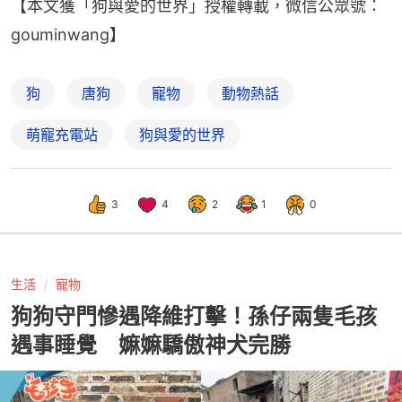
【本文獲「狗與愛的世界」授權轉載，微信公眾號：
gouminwang】
狗
唐狗
寵物
動物熱話
萌寵充電站
狗與愛的世界
3
4
2
1
0
生活
寵物
狗狗守門慘遇降維打擊！孫仔兩隻毛孩
遇事睡覺 嫲嫲驕傲神犬完勝