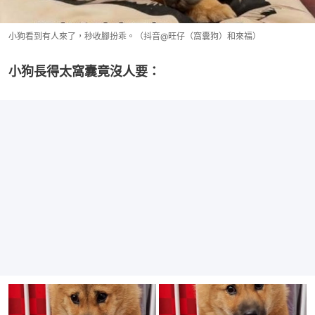
小狗看到有人來了，秒收腳扮乖。（抖音@旺仔（窩囊狗）和來福）
小狗長得太窩囊竟沒人要：