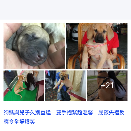
+
21
狗媽與兒子久別重逢 雙手抱緊超溫馨 屁孩失禮反
應令全場爆笑