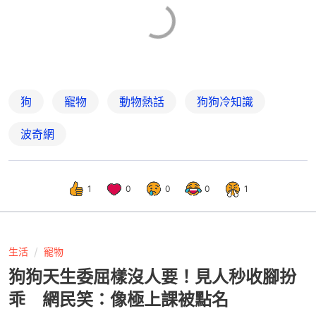
狗
寵物
動物熱話
狗狗冷知識
波奇網
1
0
0
0
1
生活
寵物
狗狗天生委屈樣沒人要！見人秒收腳扮
乖 網民笑：像極上課被點名