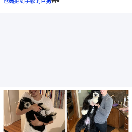
爸媽抱到手軟的巨狗
▾▾▾