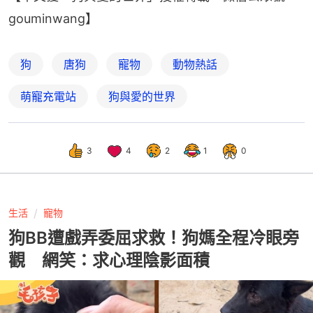
gouminwang】
狗
唐狗
寵物
動物熱話
萌寵充電站
狗與愛的世界
3
4
2
1
0
生活
寵物
狗BB遭戲弄委屈求救！狗媽全程冷眼旁
觀 網笑：求心理陰影面積