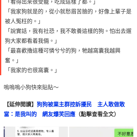
「看得出來很受寵，吃成這樣了都。」
「我家狗就是的，從小就愁眉苦臉的，好像上輩子是
被人冤枉的。」
「說實話，我有社恐，我不敢養這樣的狗。怕出去遛
狗大家都看着我倆。」
「最喜歡擼這種可憐兮兮的狗，牠越窩囊我越興
奮。」
「我家的也很窩囊。」
嗚嗚嗚小狗快來貼貼～
【延伸閲讀】
狗狗被業主群控訴擾民　主人敢做敢
當：是我叫的　網友爆笑回應
（點擊查看全文）