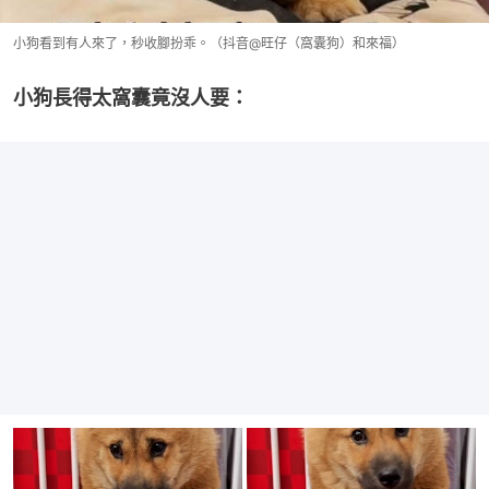
小狗看到有人來了，秒收腳扮乖。（抖音@旺仔（窩囊狗）和來福）
小狗長得太窩囊竟沒人要：