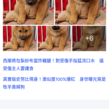
+
6
西摩將包紮紗布當炸雞腿！對受傷手指猛流口水 逼
受傷主人要護食
真實版史努比現身！激似度100%爆紅 身世曝光竟是
牧羊貴婦狗