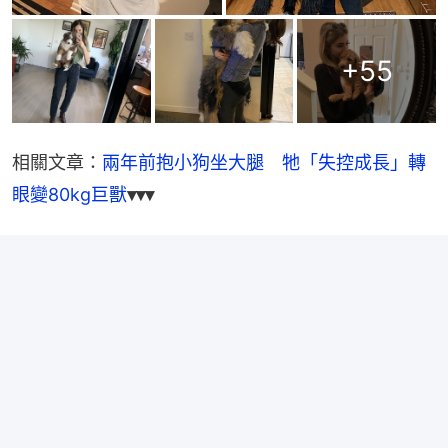
+
55
相關文章：
兩年前抱小狗坐大腿　牠「失控成長」轉
眼變80kg巨獸
▾▾▾