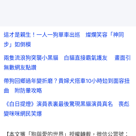
這才是親生！一人一狗單車出巡 燦爛笑容「神同
步」如倒模
兩隻流浪狗突襲小黑貓 白貓直接霸氣護友 畫面引
無數網友點讚
帶狗回鄉過年變折磨？貴婦犬搭車10小時攰到面容扭
曲 附防暈攻略
《白日提燈》演員表裏最後驚現黑貓演員真名 喪彪
變咪咪網民笑爆
【本文獲「狗與愛的世界」授權轉載，微信公眾號：