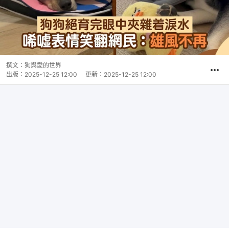
撰文：
狗與愛的世界
出版：
2025-12-25 12:00
更新：
2025-12-25 12:00