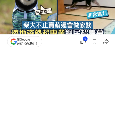
9
在Google
追蹤《香港01》
撰文：
狗與愛的世界
出版：
2025-11-15 16:00
更新：
2025-11-20 13:27