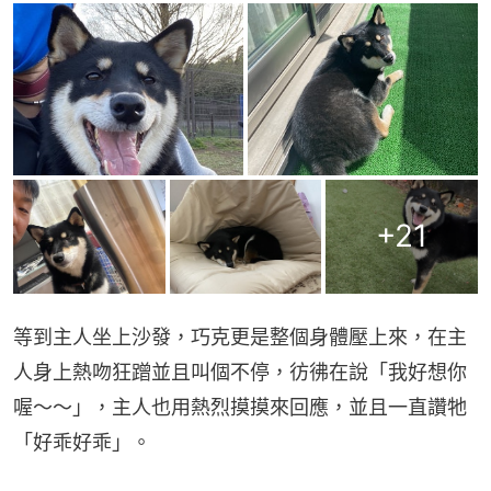
+
21
等到主人坐上沙發，巧克更是整個身體壓上來，在主
人身上熱吻狂蹭並且叫個不停，彷彿在說「我好想你
喔～～」，主人也用熱烈摸摸來回應，並且一直讚牠
「好乖好乖」。