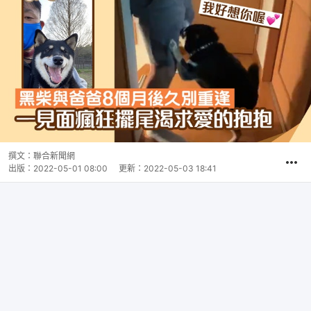
撰文：
聯合新聞網
出版：
2022-05-01 08:00
更新：
2022-05-03 18:41