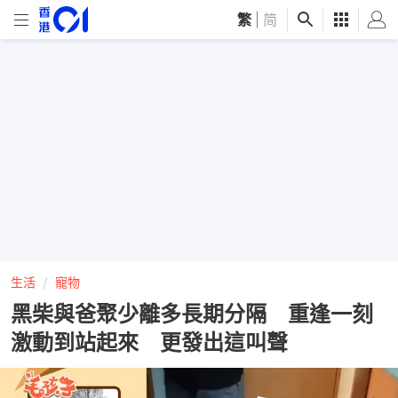
繁
|
简
生活
寵物
黑柴與爸聚少離多長期分隔 重逢一刻
激動到站起來 更發出這叫聲