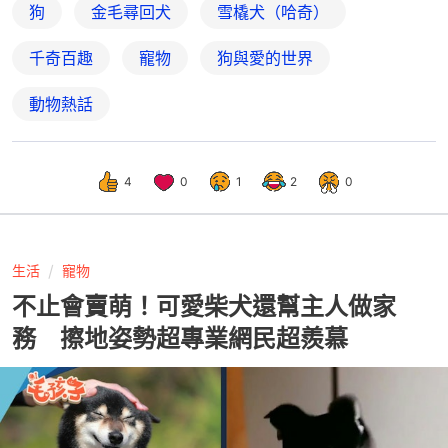
狗
金毛尋回犬
雪橇犬（哈奇）
千奇百趣
寵物
狗與愛的世界
動物熱話
4
0
1
2
0
生活
寵物
不止會賣萌！可愛柴犬還幫主人做家
務 擦地姿勢超專業網民超羨慕