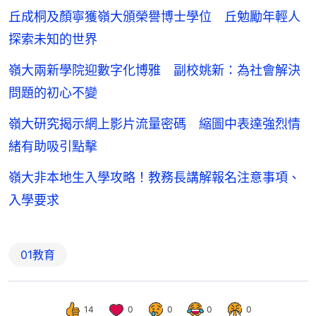
丘成桐及顏寧獲嶺大頒榮譽博士學位 丘勉勵年輕人
探索未知的世界
嶺大兩新學院迎數字化博雅 副校姚新：為社會解決
問題的初心不變
嶺大研究揭示網上影片流量密碼 縮圖中表達強烈情
緒有助吸引點擊
嶺大非本地生入學攻略！教務長講解報名注意事項、
入學要求
01教育
14
0
0
0
0