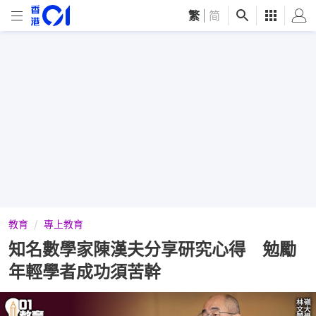
繁
|
简
教育
專上教育
知名數學家陳漢夫分享研究心得 勉勵
年輕學者成功須苦幹