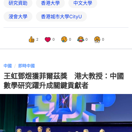
研究資助
香港大學
中文大學
浸會大學
香港城市大學CityU
2
0
0
0
0
中國
即時中國
王虹鄧煜獲菲爾茲獎 港大教授：中國
數學研究躍升成關鍵貢獻者