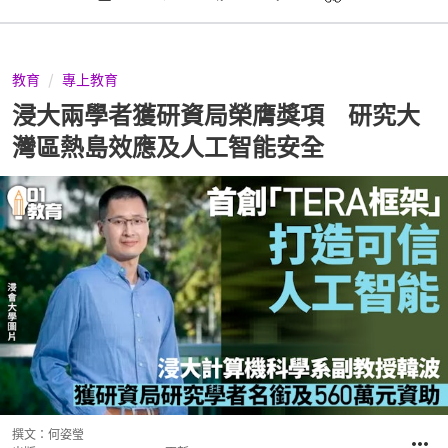
教育
專上教育
浸大兩學者獲研資局榮膺獎項 研究大
灣區熱島效應及人工智能安全
撰文：
何姿瑩