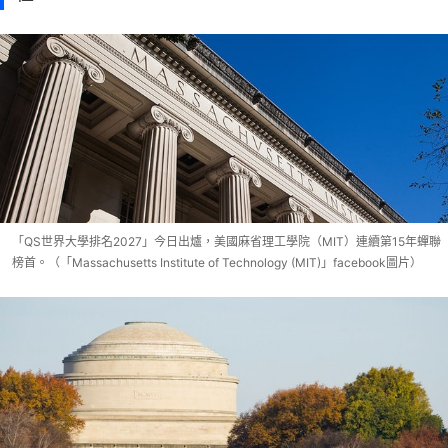
「QS世界大學排名2027」今日出爐，美國麻省理工學院（MIT）連續第15年蟬聯
榜首。（「Massachusetts Institute of Technology (MIT)」facebook圖片）