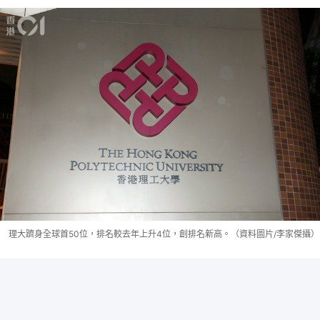
理大躋身全球首50位，排名較去年上升4位，創排名新高。（資料圖片/李家傑攝）