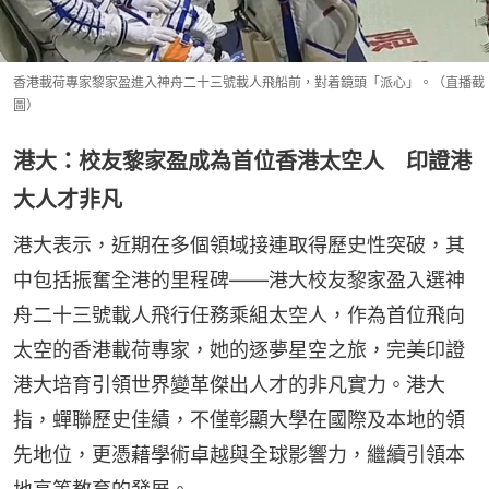
香港載荷專家黎家盈進入神舟二十三號載人飛船前，對着鏡頭「派心」。（直播截
圖）
港大：校友黎家盈成為首位香港太空人 印證港
大人才非凡
港大表示，近期在多個領域接連取得歷史性突破，其
中包括振奮全港的里程碑——港大校友黎家盈入選神
舟二十三號載人飛行任務乘組太空人，作為首位飛向
太空的香港載荷專家，她的逐夢星空之旅，完美印證
港大培育引領世界變革傑出人才的非凡實力。港大
指，蟬聯歷史佳績，不僅彰顯大學在國際及本地的領
先地位，更憑藉學術卓越與全球影響力，繼續引領本