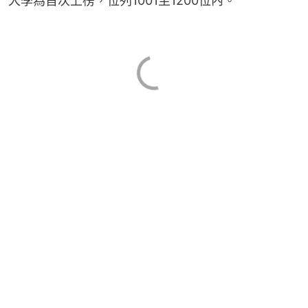
大學為首次上榜，位列1001至1200位內。