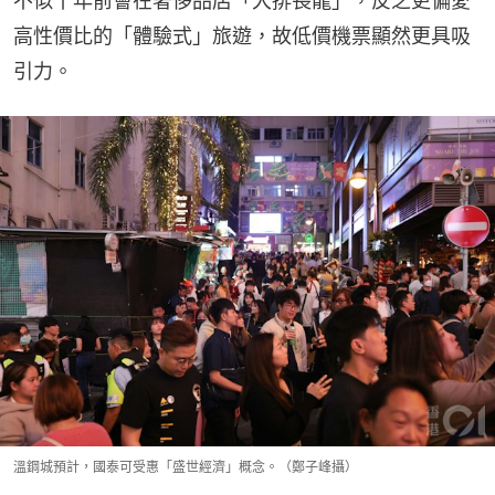
不似十年前會在奢侈品店「大排長龍」，反之更偏愛
高性價比的「體驗式」旅遊，故低價機票顯然更具吸
引力。
溫鋼城預計，國泰可受惠「盛世經濟」概念。（鄭子峰攝）