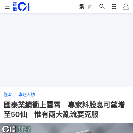
繁
|
简
經濟
專題人訪
國泰業績衝上雲霄 專家料股息可望增
至50仙 惟有兩大亂流要克服