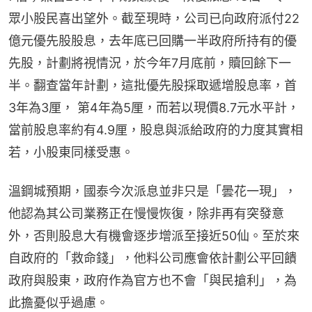
眾小股民喜出望外。截至現時，公司已向政府派付22
億元優先股股息，去年底已回購一半政府所持有的優
先股，計劃將視情況，於今年7月底前，贖回餘下一
半。翻查當年計劃，這批優先股採取遞增股息率，首
3年為3厘， 第4年為5厘，而若以現價8.7元水平計，
當前股息率約有4.9厘，股息與派給政府的力度其實相
若，小股東同樣受惠。
溫鋼城預期，國泰今次派息並非只是「曇花一現」，
他認為其公司業務正在慢慢恢復，除非再有突發意
外，否則股息大有機會逐步增派至接近50仙。至於來
自政府的「救命錢」，他料公司應會依計劃公平回饋
政府與股東，政府作為官方也不會「與民搶利」，為
此擔憂似乎過慮。