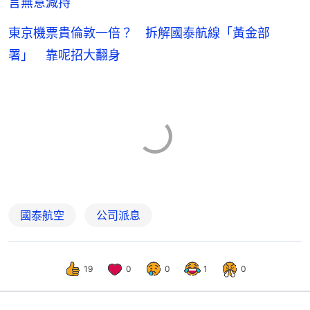
言無意減持
東京機票貴倫敦一倍？ 拆解國泰航線「黃金部
署」 靠呢招大翻身
國泰航空
公司派息
19
0
0
1
0