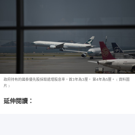
政府持有的國泰優先股採取遞增股息率，首3年為3厘， 第4年為5厘。﹙資料圖
片﹚
延伸閱讀：