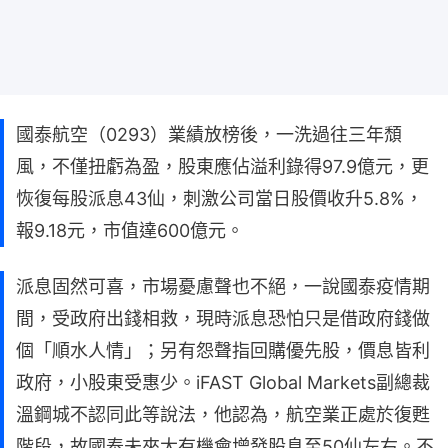
國泰航空（0293）業績放榜後，一洗過往三年頹
風，不僅扭虧為盈，股東應佔溢利錄得97.9億元，更
恢復每股派息43仙，刺激公司當日股價收升5.8%，
報9.18元，市值達600億元。
派息固然可喜，市場憂慮聲也不絕，一說國泰疫情期
間，受政府出錢相救，現時派息恐怕只是借政府錢做
個「順水人情」；另有怨聲指回購優先股，價息皆利
政府，小股東受惠少。iFAST Global Markets副總裁
溫鋼城不認同此等說法，他認為，航空業正處於復甦
階段，故國泰未來大有機會增發股息至50仙左右。不