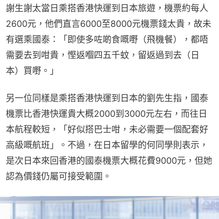
謝生謝太當日乘搭香港快運到日本旅遊，機票約每人
2600元，他們直言6000至8000元機票錢太貴，故未
有選乘國泰：「即使多咗啲食嘅嘢（飛機餐），都唔
需要去到咁貴，慳返嗰四五千蚊，留返過到去（日
本）買嘢。」
另一位同樣是乘搭香港快運到日本的劉先生指，國泰
機票比香港快運貴大概2000到3000元左右，而往日
本航程較短，「好似搭巴士咁，未必需要一個配套好
高級嘅航班」。不過，在日本留學的何同學則表示，
是次日本來回香港的國泰機票大概花費9000元，但她
認為價錢仍屬可接受範圍。