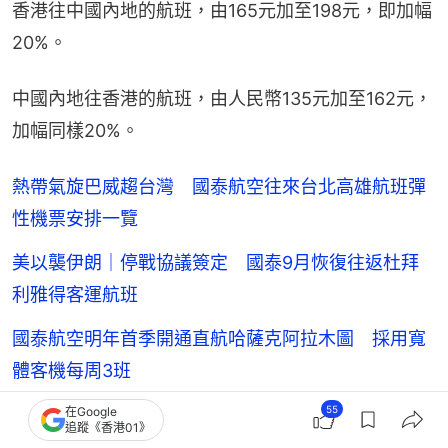
香港往中國內地的航班，由165元加至198元，即加幅
20%。
中國內地往香港的航班，由人民幣135元加至162元，
加幅同樣20%。
熱帶氣旋巴威趨台灣 國泰航空往來台北高雄航班彈
性機票安排一覽
美以襲伊朗｜停戰協議簽定 國泰9月恢復往返杜拜
利雅得客運航班
國泰航空明年首季開通直航哈薩克阿拉木圖 採用寬
體客機每周3班
55
國泰7月1日起下調燃油費 短途減至$290、長途減至
在Google
追蹤《香港01》
$1164