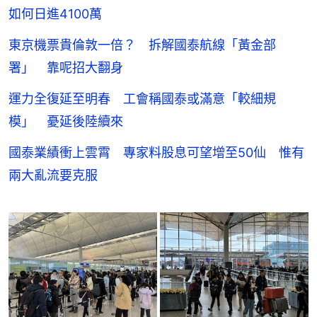
如何日進4100萬
東京機票貴倫敦一倍？ 拆解國泰航線「黃金部
署」 靠呢招大翻身
運力全復延至明春 工會稱國泰或滿意「較細規
模」 憂延後陸續來
國泰業績衝上雲霄 專家料股息可望增至50仙 惟有
兩大亂流要克服