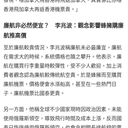
發現，喺加拿大飛香港再飛返加拿大，其實係比你喺
香港飛加拿大再返香港機票貴。」
廉航非必然便宜？ 李兆波：觀念影響蜂擁購廉
航推高價
至於廉航較貴情況，李兆波稱廉航未必最廉宜，廉航
在需求大的時候，系統價格也隨之攀升。他表示，廉
航在購買行李重量時較彈性，受不少人歡迎，加上消
費者觀念認為廉航較傳統航空貴，於是蜂擁而至購買
廉航機票，價格便會水漲船高，甚至在一些熱門日
子，廉航機票比國泰更貴。
另一方面，他稱全球不少國家現時因政治因素，未能
使用俄羅斯領空，導致飛行時間及成本上漲，反而國
泰已恢復使用俄羅斯領空，也會令相關長途航線的票