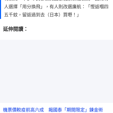
人選擇「用分換飛」，有人則改選廉航：「慳返嗰四
五千蚊，留返過到去（日本）買嘢！」
延伸閱讀：
機票價較疫前高六成 揭國泰「期間限定」鍊金術