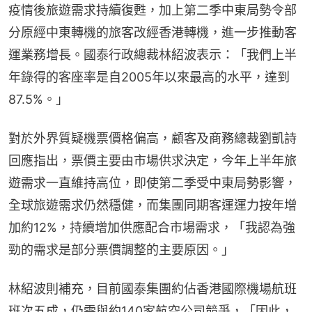
疫情後旅遊需求持續復甦，加上第二季中東局勢令部
分原經中東轉機的旅客改經香港轉機，進一步推動客
運業務增長。國泰行政總裁林紹波表示：「我們上半
年錄得的客座率是自2005年以來最高的水平，達到
87.5%。」
對於外界質疑機票價格偏高，顧客及商務總裁劉凱詩
回應指出，票價主要由市場供求決定，今年上半年旅
遊需求一直維持高位，即使第二季受中東局勢影響，
全球旅遊需求仍然穩健，而集團同期客運運力按年增
加約12%，持續增加供應配合市場需求，「我認為強
勁的需求是部分票價調整的主要原因。」
林紹波則補充，目前國泰集團約佔香港國際機場航班
班次五成，仍需與約140家航空公司競爭，「因此，