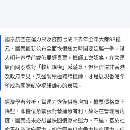
國泰航空在運力只及疫前七成下去年全年大賺98億
元，國泰最新公布全面恢復運力時間要延遲一季，港
人明年春季前或仍要捱貴票。機師工會認為，在營運
層面國泰或對「較細規模」感滿意，但相信這非香港
及政府樂見，又強調積極聘請機師，才是展現香港希
望成為國際航空樞紐雄心的表現。
經濟學者分析，當運力恢復供應增加，機票價格會下
降些，即機位愈緊張對營運愈有利，故站在管理層角
度，國泰或未必想盡快回復原來運力。不過，基於社
會責任及政府壓力，相信國泰仍會盡力恢復運力，但