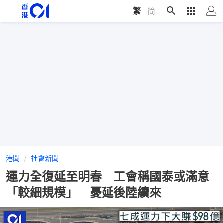
繁
|
简
港聞
社會新聞
運力全復延至明春 工會稱國泰或滿意
「較細規模」 憂延後陸續來