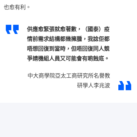
也愈有利。
供應愈緊張就愈著數，（國泰）疫
情前需求結構都幾擁腫，我諗佢都
唔想回復到當時，但唔回復同人競
爭請機組人員又可能會有啲蝕底。
中大商學院亞太工商研究所名譽教
研學人李兆波