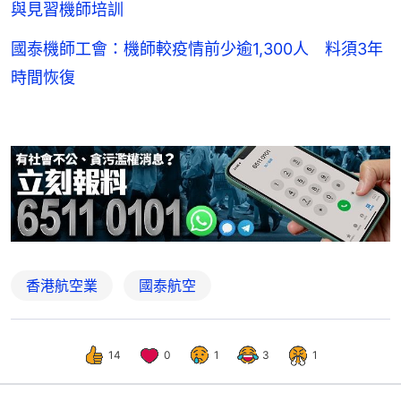
與見習機師培訓
國泰機師工會：機師較疫情前少逾1,300人 料須3年
時間恢復
香港航空業
國泰航空
14
0
1
3
1