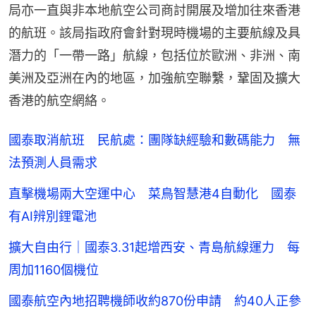
局亦一直與非本地航空公司商討開展及增加往來香港
的航班。該局指政府會針對現時機場的主要航線及具
潛力的「一帶一路」航線，包括位於歐洲、非洲、南
美洲及亞洲在內的地區，加強航空聯繫，鞏固及擴大
香港的航空網絡。
國泰取消航班 民航處：團隊缺經驗和數碼能力 無
法預測人員需求
直擊機場兩大空運中心 菜鳥智慧港4自動化 國泰
有AI辨別鋰電池
擴大自由行｜國泰3.31起增西安、青島航線運力 每
周加1160個機位
國泰航空內地招聘機師收約870份申請 約40人正參