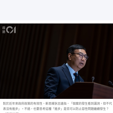
對於近年來政府政策的有效性，新思維狄志遠指，「個案的發生看到漏洞，但不代
表沒有進步」。不過，也要思考這種「進步」是否可以防止惡性問題繼續發生？