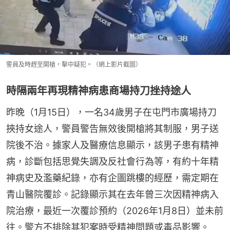
警員及時趕至開槍，擊中疑犯。（網上影片截圖）
時隔兩年再現精神病患商場持刀挫持途人
昨晚（1月15日），一名34歲男子在屯門市廣場持刀
挾持女途人，警員警告無效後開槍將其制服，男子送
院後不治。據家人及醫療信息顯示，該男子患有精神
病，診斷包括思覺失調及反社會行為等，有約十年精
神病史及濫藥紀錄，亦有企圖跳樓的經歷，需定期在
青山醫院覆診。記錄顯示其在去年曾三次因精神病入
院治療，最近一次覆診預約（2026年1月8日）並未前
往。警方不排除其犯案時受精神問題或毒品影響。