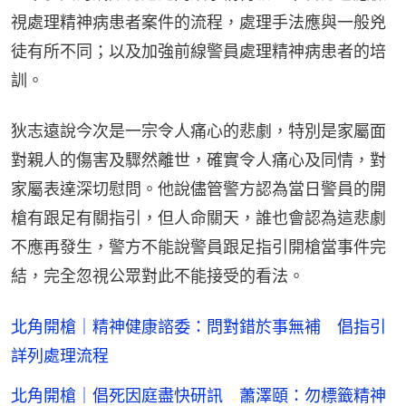
視處理精神病患者案件的流程，處理手法應與一般兇
徒有所不同；以及加強前線警員處理精神病患者的培
訓。
狄志遠說今次是一宗令人痛心的悲劇，特別是家屬面
對親人的傷害及驟然離世，確實令人痛心及同情，對
家屬表達深切慰問。他說儘管警方認為當日警員的開
槍有跟足有關指引，但人命關天，誰也會認為這悲劇
不應再發生，警方不能說警員跟足指引開槍當事件完
結，完全忽視公眾對此不能接受的看法。
北角開槍｜精神健康諮委：問對錯於事無補 倡指引
詳列處理流程
北角開槍｜倡死因庭盡快研訊 蕭澤頤：勿標籤精神