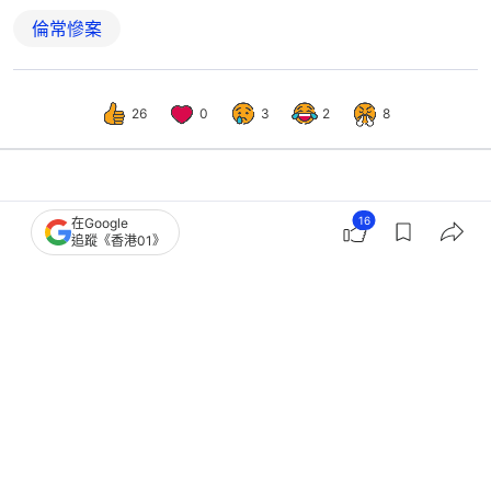
倫常慘案
26
0
3
2
8
港聞
社會新聞
16
在Google
追蹤《香港01》
屯門開槍︱精神科醫生料涉案人屬高危
病患 倡探討引入社區治療令