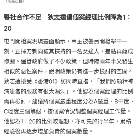
（廖雁雄攝）
醫社合作不足 狄志遠倡個案經理比例降為1：
20
屯門開槍案現場畫面顯示，事主被警員開槍擊中一
刻，正揮刀刺向被其挾持的一名女途人，差點再釀成
慘劇。儘管政府做了不少政策，但時隔兩年半又發生
相似的惡性案件，說明政策仍有進一步檢討的空間。
狄志遠接受《香港01》訪問時直指，「我們照顧精神
病患者的服務有很大漏洞」。他認為個案經理的比例
需再檢討，建議將個案嚴重程度分為A嚴重、B中度、
C輕度三個等級，按個案情況調整個案經理工作量。
他認為1：20的比例較理想，亦可先施行半年，累積
經驗後再逐步增加負責的個案數量。