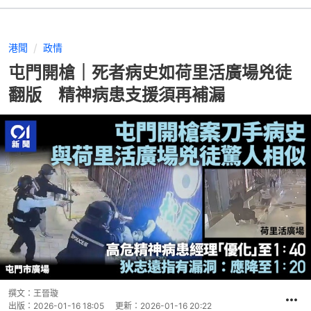
港聞
政情
屯門開槍｜死者病史如荷里活廣場兇徒
翻版 精神病患支援須再補漏
撰文：
王晉璇
出版：
2026-01-16 18:05
更新：
2026-01-16 20:22