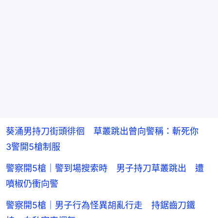
葵涌男持刀街頭徘徊 草叢跳出曾向警稱：斬死你
3警開5槍制服
警察開5槍｜警到場搜索時 男子持刀草叢跳出 遭
噴椒仍衝向警
警察開5槍｜男子行為怪異胡亂行走 持鋸齒刀鐵