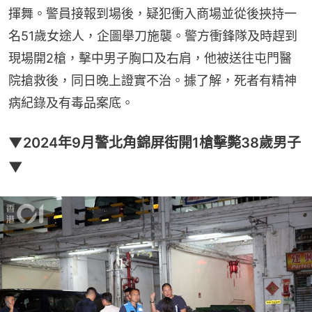
揮舞。警員接報到場後，疑犯衝入商場並從後挾持一
名51歲女途人，企圖舉刀施襲。警方衝鋒隊及時趕到
現場開2槍，擊中男子胸口及右肩，他被送往屯門醫
院搶救後，同日晚上證實不治。據了解，死者有精神
病紀錄及有毒品案底。
▼2024年9月警北角錦屏街開1槍擊斃38歲男子
▼