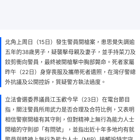
北角上周日（15日）發生警員開槍案，患思覺失調逾
五年的38歲男子，疑襲擊母親及妻子，並手持菜刀及
鉸剪衝向警員，最終被開槍擊中胸部斃命。死者家屬
昨午（22日）身穿喪服及攜帶死者遺照，在灣仔警總
外抗議及公開控訴，質疑警方執法過度。
立法會選委界議員江玉歡今早（23日）在電台節目
指，關注警員所用武力是否合理及合符比例，又表明
相信警察開槍有其守則，但對精神上無行為能力人士
開槍的守則卻「有問號」，並指出近十年多地均有就
警員與精神上無行為能力人士（MIP）接觸設特定守