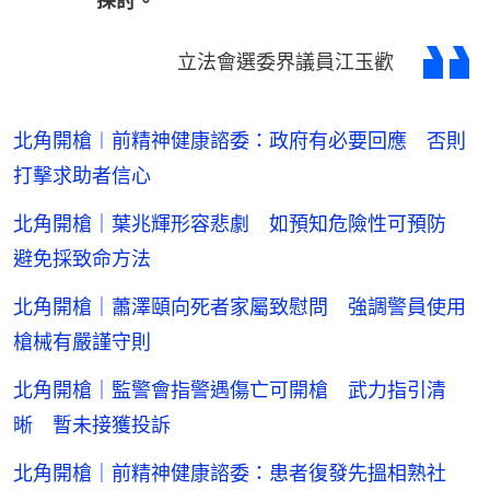
探討。
立法會選委界議員江玉歡
北角開槍︱前精神健康諮委：政府有必要回應 否則
打擊求助者信心
北角開槍｜葉兆輝形容悲劇 如預知危險性可預防
避免採致命方法
北角開槍｜蕭澤頤向死者家屬致慰問 強調警員使用
槍械有嚴謹守則
北角開槍｜監警會指警遇傷亡可開槍 武力指引清
晰 暫未接獲投訴
北角開槍｜前精神健康諮委：患者復發先搵相熟社