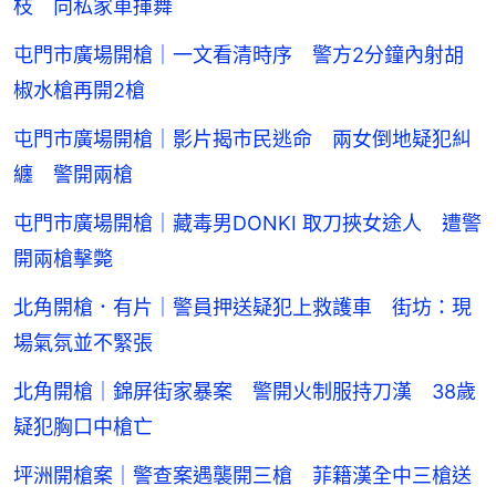
枝 向私家車揮舞
屯門市廣場開槍｜一文看清時序 警方2分鐘內射胡
椒水槍再開2槍
屯門市廣場開槍｜影片揭市民逃命 兩女倒地疑犯糾
纏 警開兩槍
屯門市廣場開槍｜藏毒男DONKI 取刀挾女途人 遭警
開兩槍擊斃
北角開槍．有片｜警員押送疑犯上救護車 街坊：現
場氣氛並不緊張
北角開槍｜錦屏街家暴案 警開火制服持刀漢 38歲
疑犯胸口中槍亡
坪洲開槍案｜警查案遇襲開三槍 菲籍漢全中三槍送