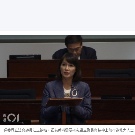
選委界立法會議員江玉歡指，認為香港需要研究設立警員與精神上無行為能力人士