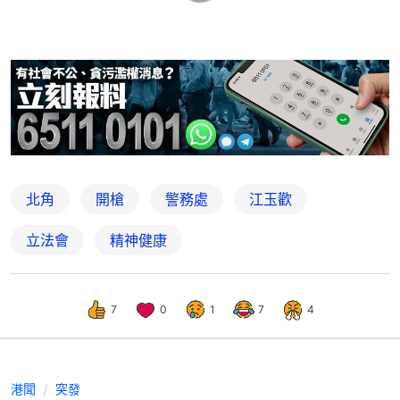
北角
開槍
警務處
江玉歡
立法會
精神健康
7
0
1
7
4
港聞
突發