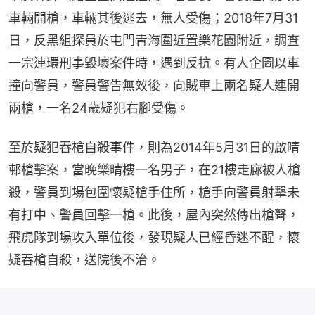
車輛開槍，車輛其後逃去，無人受傷；2018年7月31
日，反黑組探員於屯門青海圍近置樂花園附近，調查
一宗連環刑事毀壞案件時，遇到反抗。有人企圖以車
撞向警員，警員警告無效後，向賊車上兩名疑人連開
兩槍，一名24歲疑犯右腳受傷。
至於疑犯吞槍自殺事件，則為2014年5月31日的啟晴
邨槍擊案，當晚樂晴樓一名男子，在21樓走廊被人槍
殺，警員到場包圍懷疑槍手住所，槍手向警員射擊未
有打中、警員回擊一槍。此後，屋內突然傳出槍聲，
飛虎隊到場攻入單位後，發現疑人已經昏迷不醒，懷
疑吞槍自殺，送院後不治。