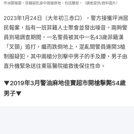
坪洲開槍案，菲籍疑犯身中兩槍倒地，包括腰部。（讀者提供/資料圖片）
2023年1月24日（大年初三赤口），警方接獲坪洲居
民報案，指有一班菲籍人士聚會並發出噪音。兩夠警
員到場調查期間，一名警員被其中一名43歲菲籍漢
「叉頸」追打，繼而跌倒地上，混亂間警員連開3槍
制服疑犯，其中兩槍分別擊中男子的手及腰，男子由
直升機緊急送往東區醫院搶救後保住性命。
▼2019年3月警油麻地佳寶超市開槍擊斃54歲
男子▼