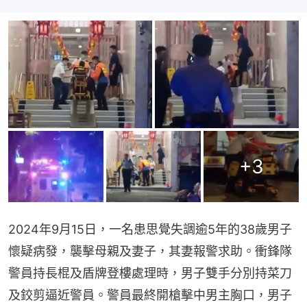
+
3
2024年9月15日，一名患思覺失調逾5年的38歲男子
懷疑病發，襲擊母親及妻子，其妻報警求助。衝鋒隊
警員持長棍及盾牌登樓處理時，男子雙手分別持菜刀
及鉸剪逼近警員。警員最終開槍擊中男主胸口，男子