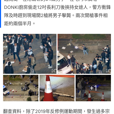
DONKI廚房偷走12吋長利刀後挾持女途人，警方衝鋒
隊及時趕到現場開2槍將男子擊斃。兩次開槍事件相
距約兩個半月。
+
1
翻查資料，除了2019年反修例運動期間，發生過多宗