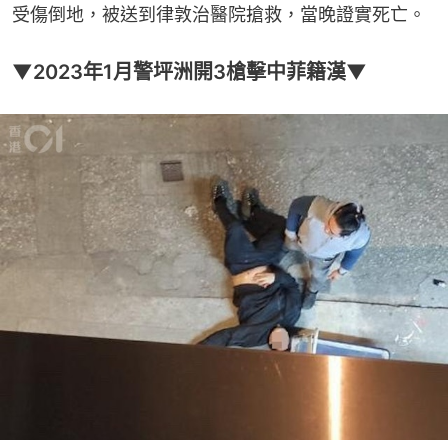
受傷倒地，被送到律敦治醫院搶救，當晚證實死亡。
▼2023年1月警坪洲開3槍擊中菲籍漢▼