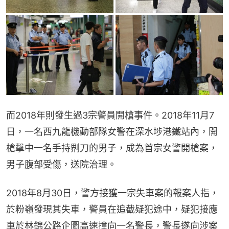
而2018年則發生過3宗警員開槍事件。2018年11月7
日，一名西九龍機動部隊女警在深水埗港鐵站內，開
槍擊中一名手持𠝹刀的男子，成為首宗女警開槍案，
男子腹部受傷，送院治理。
2018年8月30日，警方接獲一宗失車案的報案人指，
於粉嶺發現其失車，警員在追截疑犯途中，疑犯接應
車於林錦公路企圖高速撞向一名警長，警長遂向涉案