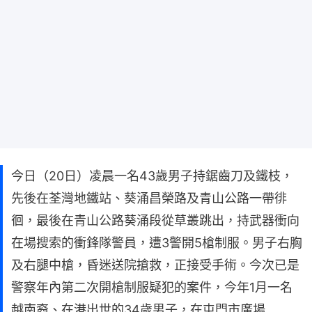
今日（20日）凌晨一名43歲男子持鋸齒刀及鐵枝，
先後在荃灣地鐵站、葵涌昌榮路及青山公路一帶徘
徊，最後在青山公路葵涌段從草叢跳出，持武器衝向
在場搜索的衝鋒隊警員，遭3警開5槍制服。男子右胸
及右腿中槍，昏迷送院搶救，正接受手術。今次已是
警察年內第二次開槍制服疑犯的案件，今年1月一名
越南裔、在港出世的34歲男子，在屯門市廣場