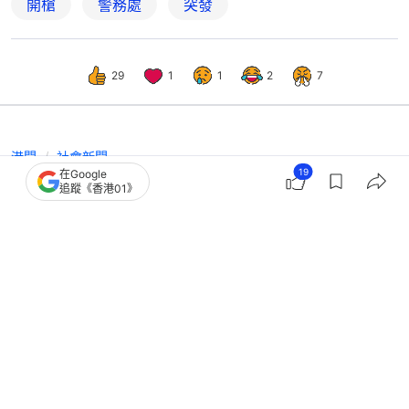
開槍
警務處
突發
29
1
1
2
7
港聞
社會新聞
19
在Google
屯門開槍案｜陳祖光指警員別無選擇
追蹤《香港01》
胡椒噴霧對精神異常者沒效