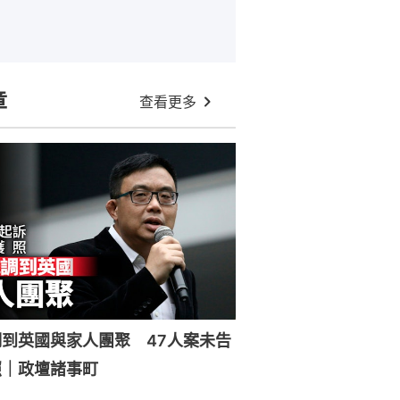
章
查看更多
到英國與家人團聚 47人案未告
照｜政壇諸事町