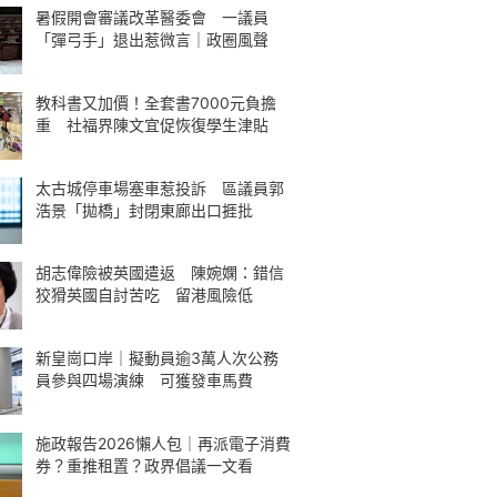
暑假開會審議改革醫委會 一議員
「彈弓手」退出惹微言｜政圈風聲
教科書又加價！全套書7000元負擔
重 社福界陳文宜促恢復學生津貼
太古城停車場塞車惹投訴 區議員郭
浩景「拋橋」封閉東廊出口捱批
胡志偉險被英國遣返 陳婉嫻：錯信
狡猾英國自討苦吃 留港風險低
新皇崗口岸｜擬動員逾3萬人次公務
員參與四場演練 可獲發車馬費
施政報告2026懶人包｜再派電子消費
券？重推租置？政界倡議一文看