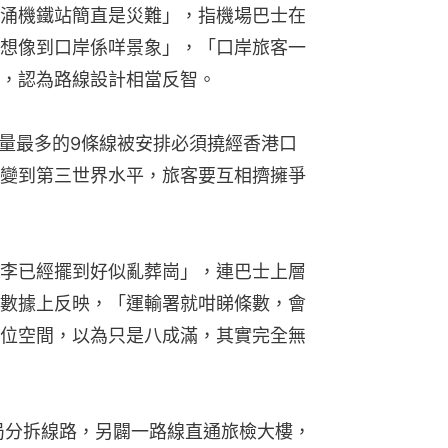
涌機鐵站簡直是災難」，指機場巴士在
想像到口岸係咩景象」，「口岸旅客一
，認為路線設計相當反智。
客量最多的9條線被安排必須撓經香港口
變到第三世界水平，旅客要互相擠擁爭
李已經擺到好似亂葬崗」，連巴士上層
數據上反映，「運輸署就咁睇條數，會
位空間，以為只是八成滿，其實完全無
局分拆線路，另闢一路線直通旅檢大樓，