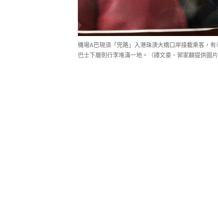
機場A巴現須「兜路」入港珠澳大橋口岸接載乘客，有
巴士下層則行李堆滿一地。（譚文豪、郭家麒提供圖片