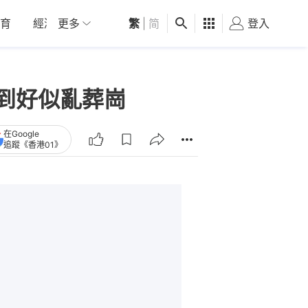
育
經濟
更多
01深圳
繁
觀點
|
简
健康
好食玩飛
登入
女
到好似亂葬崗
在Google
追蹤《香港01》