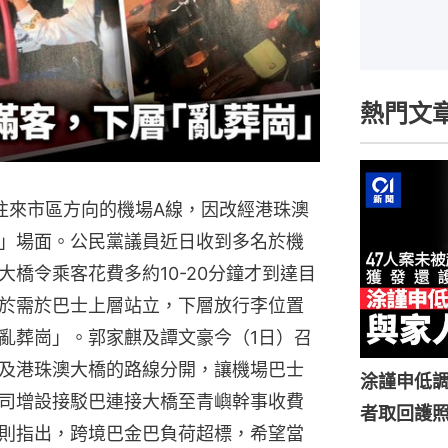
熱門文
往來市區方向的機場A線，因改經港珠澳
」場面。公民黨議員近日收到多名於機
橋令乘客花費多約10-20分鐘才到達目
於需於巴士上層站立，下層放行李位置
亂葬崗」。郭家麒及譚文豪今（1日）召
及港珠澳大橋的路線分開，讓機場巴士
涂謹申低調
司增設接駁巴連接大橋至青嶼幹事收費
者取回護
則指出，跨境巴金巴負荷超標，希望當