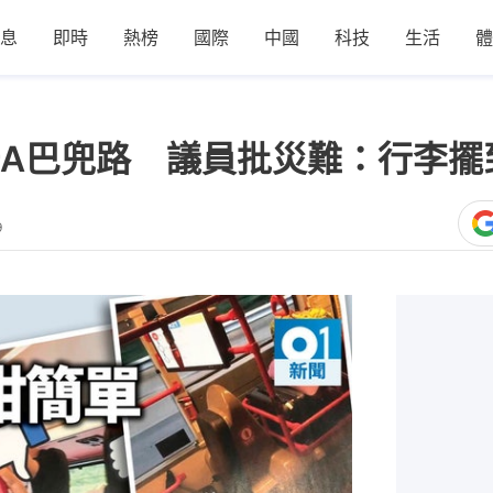
息
即時
熱榜
國際
中國
科技
生活
體
A巴兜路 議員批災難：行李擺
9