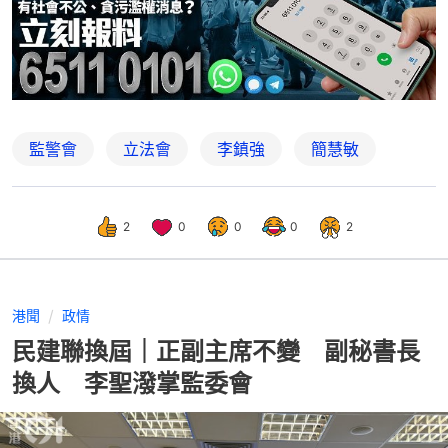
監警會
立法會
李鎮強
簡慧敏
2
0
0
0
2
港聞
政情
民建聯換屆｜正副主席不變 副秘書長
換人 李聖潑掌監委會