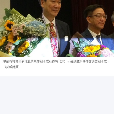
早前有報導指遇挑戰的現任副主席林偉強（左），最終順利連任南約區副主席。
（彭毅詩攝）