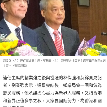
劉業強（左）連任鄉議局主席，莫錦貴（右）接替原大埔區副主席張學明為新的副
主席。（彭毅詩攝）
連任主席的劉業強之後與當選的林偉強和莫錦貴見記
者，劉業強表示，選舉完結後，鄉議局會一團和氣為
鄉民服務，他承諾盡心盡力為新界人服務，又指香港
和新界正值多事之秋，大家要團結努力，為香港和國