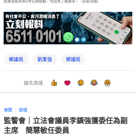
劉業強指未來4年任期挑戰，包括有丁權案等。（彭毅詩攝）
鄉議局
劉業強
鄉議局
搶先表達
港聞
政情
監警會｜立法會議員李鎮強獲委任為副
主席 簡慧敏任委員