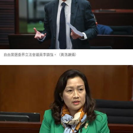
自由黨選委界立法會議員李鎮強。（黃浩謙攝）