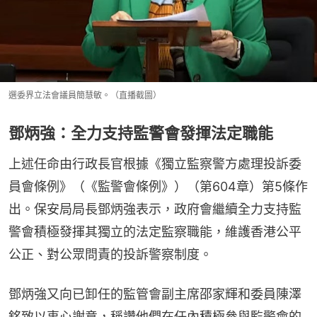
選委界立法會議員簡慧敏。（直播截圖）
鄧炳強：全力支持監警會發揮法定職能
上述任命由行政長官根據《獨立監察警方處理投訴委
員會條例》（《監警會條例》）（第604章）第5條作
出。保安局局長鄧炳強表示，政府會繼續全力支持監
警會積極發揮其獨立的法定監察職能，維護香港公平
公正、對公眾問責的投訴警察制度。
鄧炳強又向已卸任的監管會副主席邵家輝和委員陳澤
銘致以衷心謝意，稱讚他們在任內積極參與監警會的