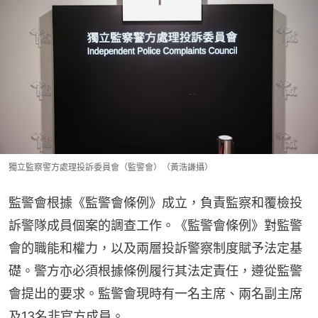
獨立監察警方處理投訴委員會（監警會）（黃浩謙攝）
監警會根據《監警會條例》成立，負責監察和覆檢投
訴警隊成員個案的調查工作。《監警會條例》對監警
會的職能和權力，以及兩層投訴警察制度賦予法定基
礎。警方亦必須根據條例履行其法定責任，遵從監警
會提出的要求。監警會現時有一名主席、兩名副主席
及13名非官方成員。