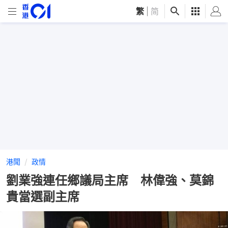
繁
|
简
港聞
政情
劉業強連任鄉議局主席 林偉強、莫錦
貴當選副主席