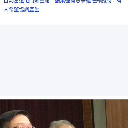
自動當選屯門鄉主席 劉業強有意爭連任鄉議局：有
人希望協調產生