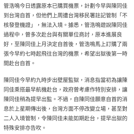
管浩鳴今日透露原本已購買機票，計劃今早與陳同佳
到台灣自首，但他們上周遭台灣移民署註記管制「不
核發登機證」，無法入境。據悉，管浩鳴遊說陳同佳
過程中，曾多次赴台與有關單位商討，原本進展良
好，至陳同佳上月決定自首後，管浩鳴馬上訂購了兩
張今早約七時起飛往台灣的機票，希望出獄後第一時
間赴台自首。
陳同佳今早約九時步出壁屋監獄，消息指當初為讓陳
同佳乘搭最早航機赴台，政府曾考慮作特別安排，讓
陳同佳稍為提早出監。不過，自陳同佳願意自首的消
息於上星期傳出後，台灣方面不停改變立場，甚至對
二人入境管制，令陳同佳未能如期赴台，提早出獄的
特殊安排亦告吹。