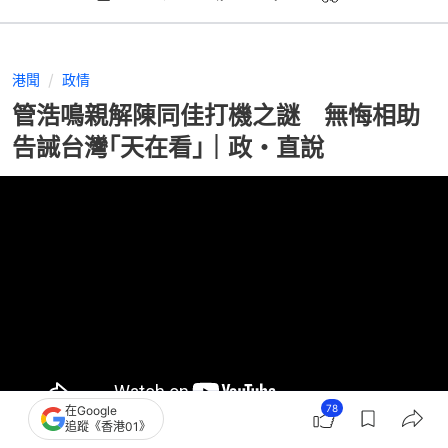
港聞
政情
管浩鳴親解陳同佳打機之謎 無悔相助
告誡台灣｢天在看｣｜政・直說
78
在Google
追蹤《香港01》
撰文：
潘耀昇