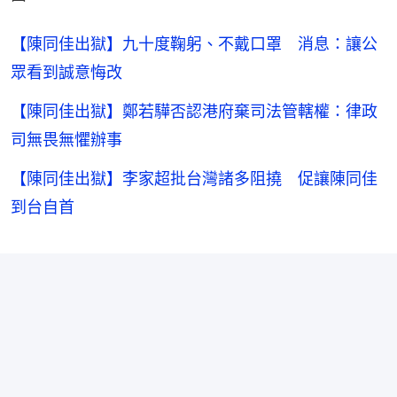
【陳同佳出獄】九十度鞠躬、不戴口罩 消息：讓公
眾看到誠意悔改
【陳同佳出獄】鄭若驊否認港府棄司法管轄權：律政
司無畏無懼辦事
【陳同佳出獄】李家超批台灣諸多阻撓 促讓陳同佳
到台自首