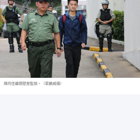
陳同佳離開壁屋監獄。（梁鵬威攝）