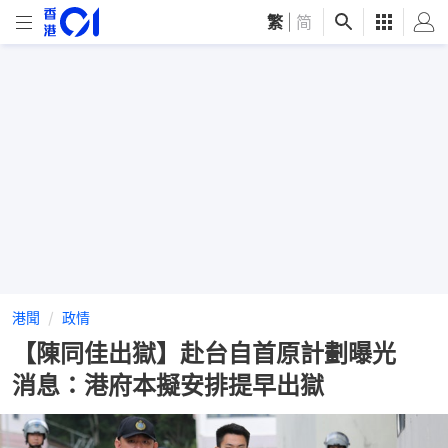
繁
|
简
港聞
政情
【陳同佳出獄】赴台自首原計劃曝光
消息：港府本擬安排提早出獄