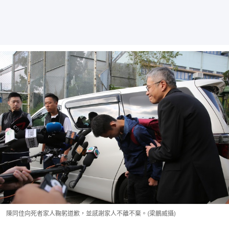
陳同佳向死者家人鞠躬道歉，並感謝家人不離不棄。(梁鵬威攝)