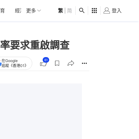
育
經濟
更多
01深圳
繁
觀點
|
简
健康
好食玩飛
登入
女
率要求重啟調查
61
在Google
追蹤《香港01》