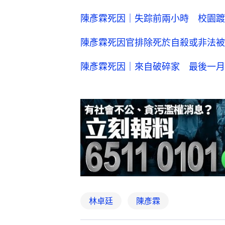
陳彥霖死因｜失踪前兩小時 校園
陳彥霖死因官排除死於自殺或非法被
陳彥霖死因｜來自破碎家 最後一月
林卓廷
陳彥霖