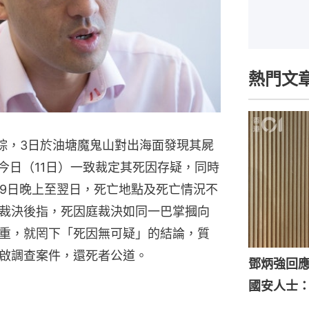
熱門文
失踪，3日於油塘魔鬼山對出海面發現其屍
今日（11日）一致裁定其死因存疑，同時
19日晚上至翌日，死亡地點及死亡情況不
裁決後指，死因庭裁決如同一巴掌摑向
重，就罔下「死因無可疑」的結論，質
啟調查案件，還死者公道。
鄧炳強回
國安人士