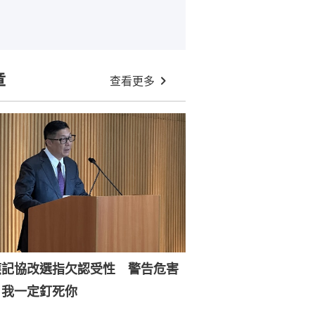
章
查看更多
應記協改選指欠認受性 警告危害
：我一定釘死你