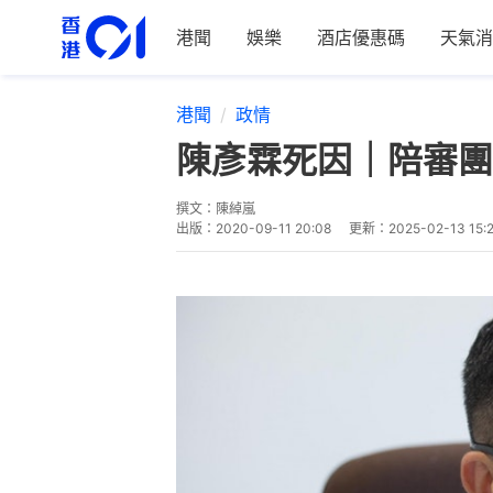
港聞
娛樂
酒店優惠碼
天氣消
港聞
政情
陳彥霖死因｜陪審團
撰文：
陳綽嵐
出版：
2020-09-11 20:08
更新：
2025-02-13 15: