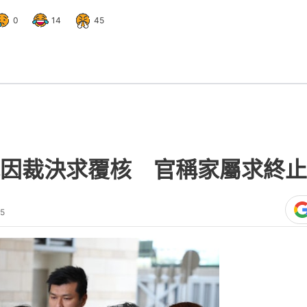
0
14
45
因裁決求覆核 官稱家屬求終止
55