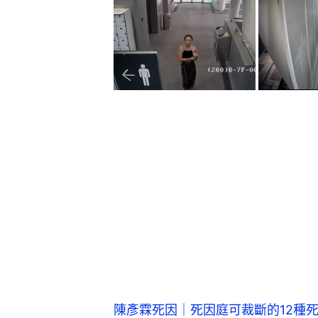
陳彥霖死因｜死因庭可裁斷的12種