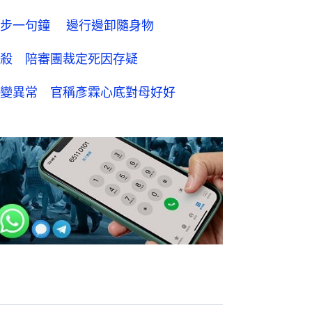
踱步一句鐘 邊行邊卸隨身物
殺 陪審團裁定死因存疑
變異常 官稱彥霖心底對母好好