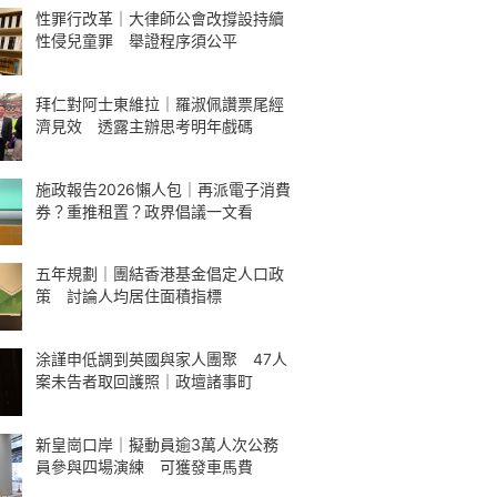
性罪行改革｜大律師公會改撐設持續
性侵兒童罪 舉證程序須公平
拜仁對阿士東維拉｜羅淑佩讚票尾經
濟見效 透露主辦思考明年戲碼
施政報告2026懶人包｜再派電子消費
券？重推租置？政界倡議一文看
五年規劃｜團結香港基金倡定人口政
策 討論人均居住面積指標
涂謹申低調到英國與家人團聚 47人
案未告者取回護照｜政壇諸事町
新皇崗口岸｜擬動員逾3萬人次公務
員參與四場演練 可獲發車馬費