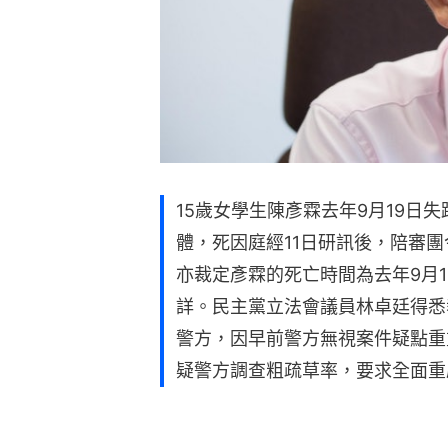
15歲女學生陳彥霖去年9月19日
體，死因庭經11日研訊後，陪審團
亦裁定彥霖的死亡時間為去年9月
詳。民主黨立法會議員林卓廷得悉
警方，因早前警方無視案件疑點重
疑警方調查粗疏草率，要求全面重