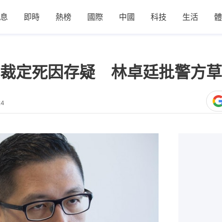
息
即時
熱榜
國際
中國
科技
生活
體
裁定死因存疑 林卓廷批警方草
24