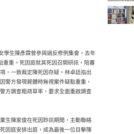
5歲女學生陳彥霖曾參與過反修例集會，去年
點重重。死因庭就其死因召開研訊，陪審
項，一致裁定陳死因存疑。林卓廷指出
因警方發現屍體時無視案件疑點重重，
警方調查粗疏草率，要求全面重啟調查
業生陳家俊在死因聆訊期間，主動聯絡
死因庭安排出庭，成為最後一位目擊陳