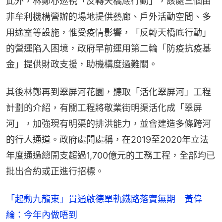
此外，林鄭亦巡視「反轉天橋底行動」，該處三個由
非牟利機構營辦的場地提供藝廊、戶外活動空間、多
用途室等設施，惟受疫情影響，「反轉天橋底行動」
的營運陷入困境，政府早前運用第二輪「防疫抗疫基
金」提供財政支援，助機構度過難關。
其後林鄭再到翠屏河花園，聽取「活化翠屏河」工程
計劃的介紹，有關工程將敬業街明渠活化成「翠屏
河」，加強現有明渠的排洪能力，並會建造多條跨河
的行人通道。政府處聞處稱，在2019至2020年立法
年度通過總開支超過1,700億元的工務工程，全部均已
批出合約或正進行招標。
「起動九龍東」貫通啟德單軌鐵路落實無期 黃偉
綸：今年內做唔到