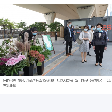
特首林鄭月娥與九龍東專員區潔英巡視「反轉天橋底行動」的商戶營運情況。（政
府新聞處）