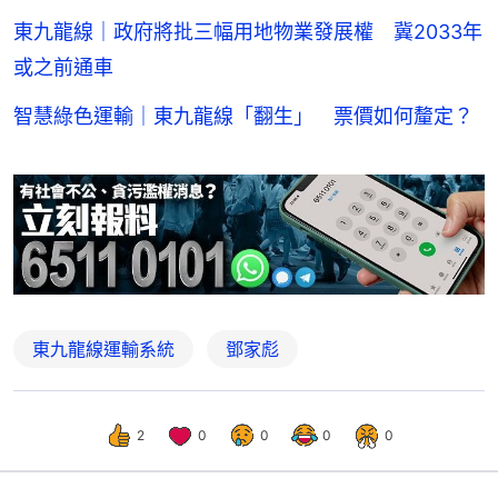
東九龍線｜政府將批三幅用地物業發展權 冀2033年
或之前通車
智慧綠色運輸｜東九龍線「翻生」 票價如何釐定？
東九龍線運輸系統
鄧家彪
2
0
0
0
0