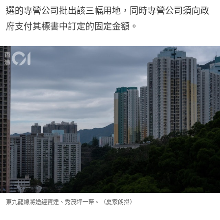
選的專營公司批出該三幅用地，同時專營公司須向政
府支付其標書中訂定的固定金額。
東九龍線將途經寶達、秀茂坪一帶。（夏家朗攝）