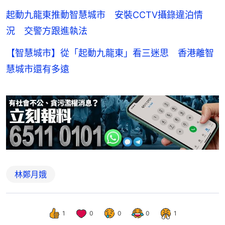
起動九龍東推動智慧城市 安裝CCTV攝錄違泊情
況 交警方跟進執法
【智慧城市】從「起動九龍東」看三迷思 香港離智
慧城市還有多遠
林鄭月娥
1
0
0
0
1