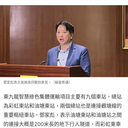
鄧家彪表示高興政府聽到意見。（蘇俊希攝）
東九龍智慧綠色集體運輸項目主要有九個車站，總站
為彩虹東站和油塘東站，兩個總站也是連接觀塘線的
重要樞紐車站。鄧家彪，表示油塘東站和油塘站之間
的連接大概是200米長的地下行人隧道，而彩虹東車