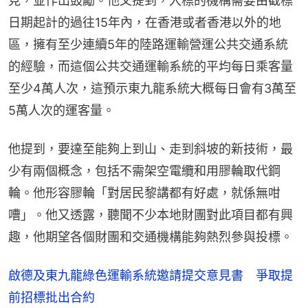
見，並作出鼓勵。他又提到，入標的機構需要由截標
日期起計的過往15年內，在香港或者香港以外的地
區，擁有至少連續5年的陸路運輸營運公共交通系統
的經驗，而這個公共交通運輸系統的平均每日乘客量
至少4萬人次，這預示東九龍系統大概每日會有3萬至
5萬人次的運客量。
他提到，要達至能夠上到山、走到斜坡的新技術，最
少有兩個概念，包括不需架空電纜和用膠輪取代鋼
輪。他形容膠輪「對居民黎講都有好處，就係無咁
嘈」。他又透露，聽聞不少本地財團對此項目都有興
趣，他期望各個財團和交通機構能夠熱烈參與投標。
啟德及東九龍綠色運輸系統邀請提交意見書 爭取提
前招標批出合約