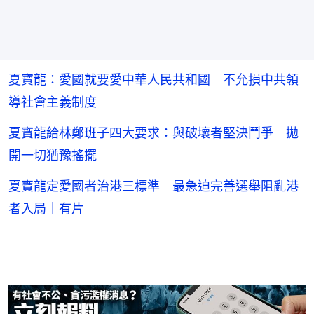
夏寶龍：愛國就要愛中華人民共和國 不允損中共領
導社會主義制度
夏寶龍給林鄭班子四大要求：與破壞者堅決鬥爭 拋
開一切猶豫搖擺
夏寶龍定愛國者治港三標準 最急迫完善選舉阻亂港
者入局｜有片