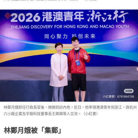
林鄭月娥卸任行政長官後，頻頻到訪內地。近日，他率領港澳青年到浙江，與杭州
六小龍企業及宇樹科技董事長王興興等人交流。（小紅書）
林鄭月娥被「集郵」