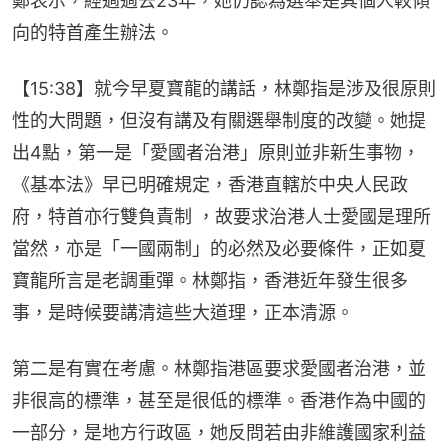
鄭表示，經過過去23年，她仍認為選舉是其個人較傾
向的特首產生辦法。
【15:38】就今早夏寶龍的講話，林鄭指是涉及很原則
性的大問題，但沒有講及有關選舉制度的改變。她提
出4點，第一是「愛國者治港」原則並非新生事物，
《基本法》早已明確規定，香港直轄於中央人民政
府，特首亦行雙負責制 ，故要求治港人士愛國是理所
當然，亦是「一國兩制」的必然及必要條件，正如夏
寶龍所言是老調重彈。林鄭指，香港近年發生很多
事，是時候要講清這些大道理，正本清源。
第二是有實在考慮。林鄭指港區要求愛國者治港，並
非很高的標準，甚至是很低的標準。香港作為中國的
一部分，是地方行政區，她反問若由非維護國家利益