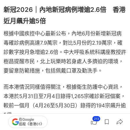
新冠2026｜內地新冠病例增逾2.6倍 香港
近月飆升逾5倍
根據中國疾控中心最新公布，內地6月份新增新冠病
毒確診病例高達7.9萬宗，對比5月份的2.19萬宗，確
診數字按月急增逾2.6倍。中大呼吸系統科講座教授許
樹昌提醒市民，北上玩樂時若身處人多擠迫的環境，
要留意防範措施，包括佩戴口罩及勤洗手。
而本港情況同樣值得關注，根據衞生防護中心資訊，
本港於5月31日至7月4日錄得1,265宗確診新冠個案，
較前一個月（4月26至5月30日）錄得的194宗飆升逾
5倍。
213
在Google
追蹤《香港01》