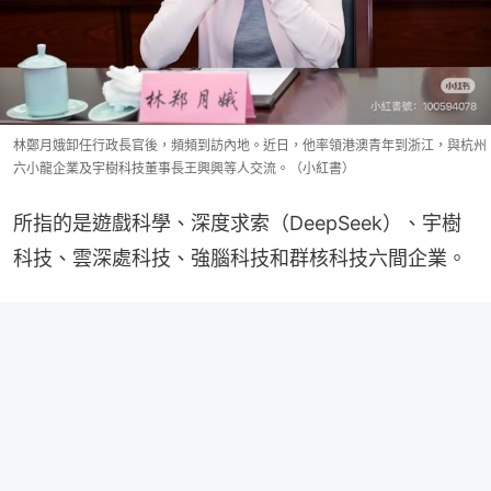
林鄭月娥卸任行政長官後，頻頻到訪內地。近日，他率領港澳青年到浙江，與杭州
六小龍企業及宇樹科技董事長王興興等人交流。（小紅書）
所指的是遊戲科學、深度求索（DeepSeek）、宇樹
科技、雲深處科技、強腦科技和群核科技六間企業。