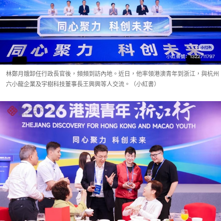
林鄭月娥卸任行政長官後，頻頻到訪內地。近日，他率領港澳青年到浙江，與杭州
六小龍企業及宇樹科技董事長王興興等人交流。（小紅書）