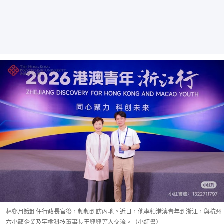
林鄭月娥卸任行政長官後，頻頻到訪內地。近日，他率領港澳青年到浙江，與杭州
六小龍企業及宇樹科技董事長王興興等人交流。（小紅書）