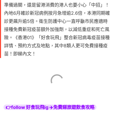
準備過關，還是留港消費的港人也要小心「中招」！
內地6月確診新冠病例按月急增逾2.6倍，本港同期確
診更飆升逾5倍。衛生防護中心一直呼籲市民應適時
接種免費新冠疫苗額外加強劑，以減低重症和死亡風
險。《香港01》「好食玩飛」整合新冠病毒疫苗接種
詳情、預約方式及地點，其中8類人更可免費接種疫
苗！即睇內文！
👉follow 好食玩飛ig ✈️免費睇旅遊飲食攻略