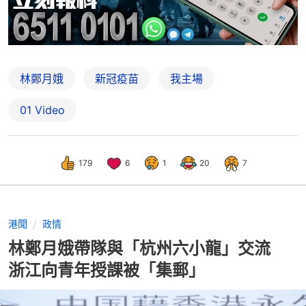
林鄭月娥
新冠疫苗
我主場
01 Video
179
6
1
20
7
港聞
政情
林鄭月娥帶隊與「杭州六小龍」交流
浙江向青年授課被「集郵」