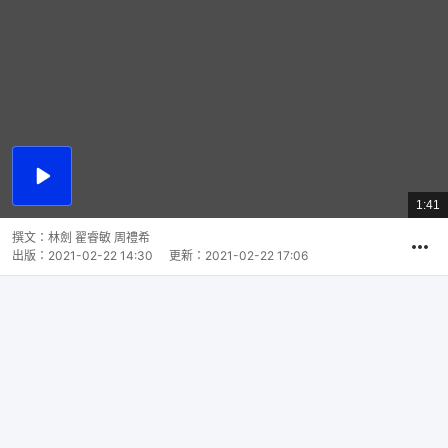
播
放
1:41
總
影
共
片
時
撰文：
林劍 翟睿敏 周禮希
間
出版：
2021-02-22 14:30
更新：
2021-02-22 17:06