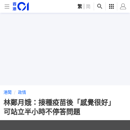
繁
|
简
港聞
政情
林鄭月娥：接種疫苗後「感覺很好」
可站立半小時不停答問題