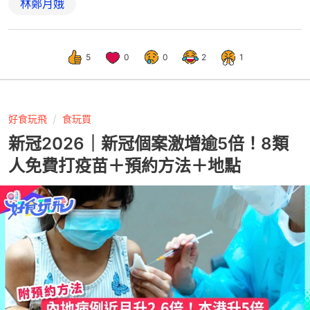
林鄭月娥
5
0
0
2
1
好食玩飛
食玩買
新冠2026｜新冠個案激增逾5倍！8類
人免費打疫苗＋預約方法＋地點