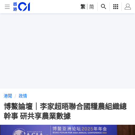
繁
|
简
港聞
政情
博鰲論壇｜李家超晤聯合國糧農組織總
幹事 研共享農業數據