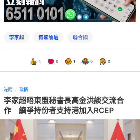
李家超
博鰲論壇
聯合國
4
0
1
0
0
港聞
政情
李家超晤東盟秘書長高金洪談交流合
作 續爭持份者支持港加入RCEP