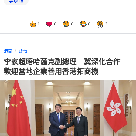
李家超
1
0
0
0
2
港聞
政情
李家超晤哈薩克副總理 冀深化合作
歡迎當地企業善用香港拓商機