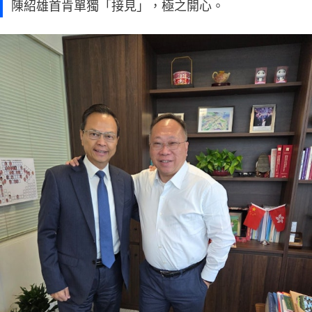
陳紹雄首肯單獨「接見」，極之開心。