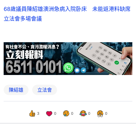
68歲議員陳紹雄澳洲急病入院卧床 未能返港料缺席
立法會多場會議
陳紹雄
立法會
3
0
0
0
0