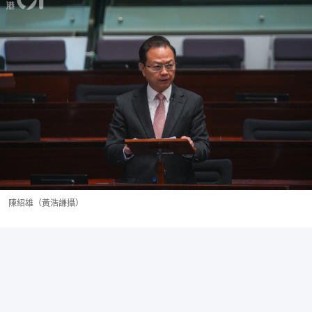
陳紹雄（黃浩謙攝）