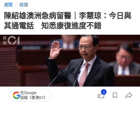
港聞
政情
陳紹雄澳洲急病留醫｜李慧琼：今日與
其通電話 知悉康復進度不錯
3
在Google
追蹤《香港01》
撰文：
文維廣
出版：
2026-02-27 20:32
更新：
2026-02-27 20:33