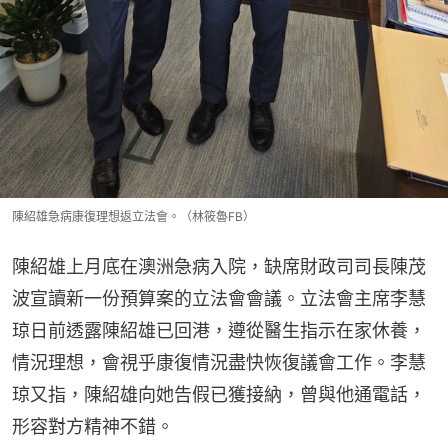
陳紹雄急病康復理想返立法會。（林筱魯FB）
陳紹雄上月底在澳洲急病入院，缺席財政司司長陳茂
波宣讀新一份預算案的立法會會議。立法會主席李慧
琼日前透露陳紹雄已回港，遵從醫生指示在家休養，
情況理想，會視乎康復情況盡快恢復議會工作。李慧
琼又指，陳紹雄向她告假已獲接納，曾與他通電話，
形容對方精神不錯。