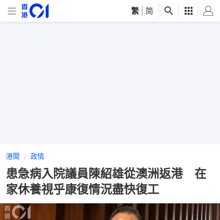
繁
|
简
港聞
政情
患急病入院議員陳紹雄從澳洲返港 在
家休養視乎康復情況盡快復工