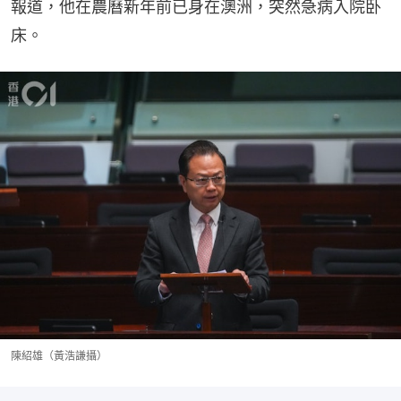
報道，他在農曆新年前已身在澳洲，突然急病入院卧
床。
陳紹雄（黃浩謙攝）